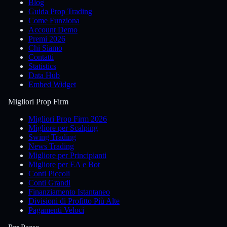
Blog
Guida Prop Trading
Come Funziona
Account Demo
Premi 2026
Chi Siamo
Contatti
Statistics
Data Hub
Embed Widget
Migliori Prop Firm
Migliori Prop Firm 2026
Migliore per Scalping
Swing Trading
News Trading
Migliore per Principianti
Migliore per EA e Bot
Conti Piccoli
Conti Grandi
Finanziamento Istantaneo
Divisioni di Profitto Più Alte
Pagamenti Veloci