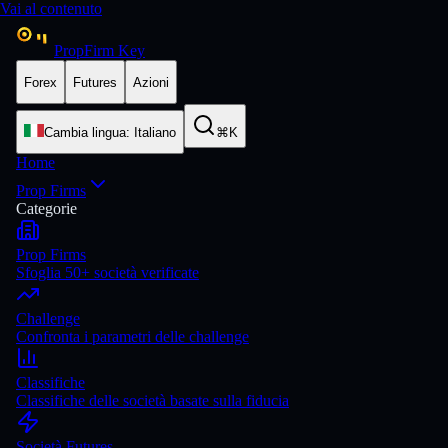
Vai al contenuto
PropFirm Key
Forex
Futures
Azioni
Cambia lingua
:
Italiano
⌘K
Home
Prop Firms
Categorie
Prop Firms
Sfoglia 50+ società verificate
Challenge
Confronta i parametri delle challenge
Classifiche
Classifiche delle società basate sulla fiducia
Società Futures