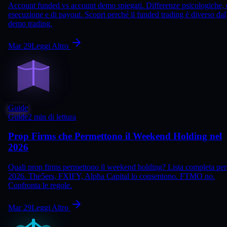
Account funded vs account demo spiegati. Differenze psicologiche, 
esecuzione e di payout. Scopri perché il funded trading è diverso dal
demo trading.
Mar 29
Leggi Altro
Guide
Guide
2 min di lettura
Prop Firms che Permettono il Weekend Holding nel
2026
Quali prop firms permettono il weekend holding? Lista completa per 
2026. The5ers, FXIFY, Alpha Capital lo consentono. FTMO no.
Confronta le regole.
Mar 29
Leggi Altro