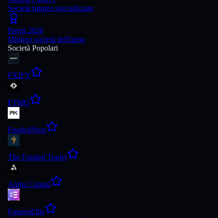
Società futures specializzate
Premi 2026
Migliori società dell'anno
Società Popolari
FXIFY
FTMO
FundedNext
The Funded Trader
Alpha Capital
FuturesElite