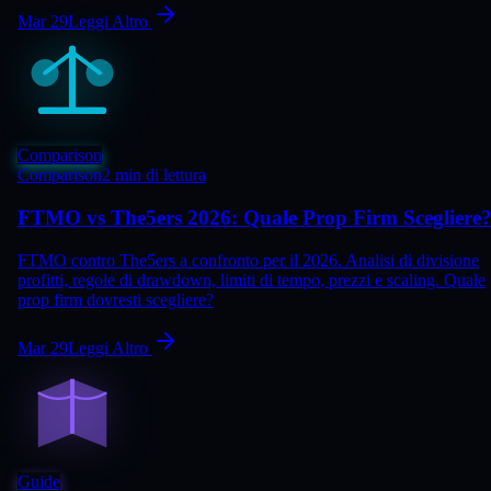
Mar 29
Leggi Altro
Comparison
Comparison
2 min di lettura
FTMO vs The5ers 2026: Quale Prop Firm Scegliere
FTMO contro The5ers a confronto per il 2026. Analisi di divisione
profitti, regole di drawdown, limiti di tempo, prezzi e scaling. Quale
prop firm dovresti scegliere?
Mar 29
Leggi Altro
Guide