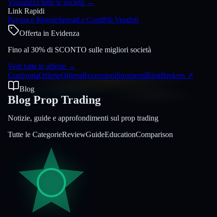
Visualizza tutte le società
→
Link Rapidi
Payout e Regole
Spread e Costi
Più Venduti
Offerta in Evidenza
Fino al 30% di SCONTO sulle migliori società
Vedi tutte le offerte
→
Confronta
Offerte
Offerta
Recensioni
Strumenti
Blog
Brokers
↗
Blog
Blog Prop Trading
Notizie, guide e approfondimenti sul prop trading
Tutte le Categorie
Review
Guide
Education
Comparison