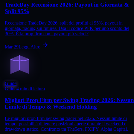
TradeDay Recensione 2026: Payout in Giornata &
Split 95%
Recensione TradeDay 2026: split dei profitti al 95%, payout in
giornata, trading sui futures. Usa il codice PFK per uno sconto del
30%. È la prop firm con i payout più veloci?
Mar 29
Leggi Altro
Guide
Guide
4 min di lettura
Migliori Prop Firm per Swing Trading 2026: Nessun
Limite di Tempo & Weekend Holding
Le migliori prop firm per swing trader nel 2026. Nessun limite di
tempo, possibilità di tenere posizioni aperte durante il weekend e
drawdown statico. Confronto tra The5ers, FXIFY, Alpha Capital.