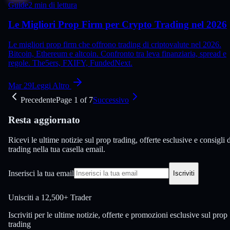
Guide
2 min di lettura
Le Migliori Prop Firm per Crypto Trading nel 2026
Le migliori prop firm che offrono trading di criptovalute nel 2026.
Bitcoin, Ethereum e altcoin. Confronto tra leva finanziaria, spread e
regole. The5ers, FXIFY, FundedNext.
Mar 29
Leggi Altro
Precedente
Page
1
of
7
Successivo
Resta aggiornato
Ricevi le ultime notizie sul prop trading, offerte esclusive e consigli 
trading nella tua casella email.
Inserisci la tua email
Iscriviti
Unisciti a
12,500+ Trader
Iscriviti per le ultime notizie, offerte e promozioni esclusive sul prop
trading