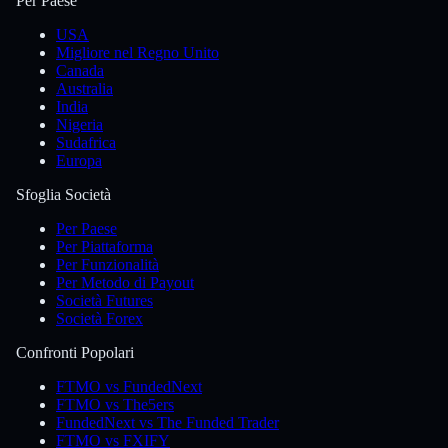
Per Paese
USA
Migliore nel Regno Unito
Canada
Australia
India
Nigeria
Sudafrica
Europa
Sfoglia Società
Per Paese
Per Piattaforma
Per Funzionalità
Per Metodo di Payout
Società Futures
Società Forex
Confronti Popolari
FTMO vs FundedNext
FTMO vs The5ers
FundedNext vs The Funded Trader
FTMO vs FXIFY