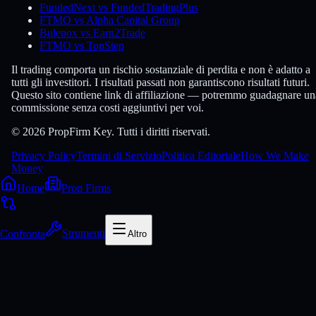
FundedNext vs FundedTradingPlus
FTMO vs Alpha Capital Group
Bulenox vs Earn2Trade
FTMO vs TopStep
Il trading comporta un rischio sostanziale di perdita e non è adatto a
tutti gli investitori. I risultati passati non garantiscono risultati futuri.
Questo sito contiene link di affiliazione — potremmo guadagnare un
commissione senza costi aggiuntivi per voi.
© 2026 PropFirm Key. Tutti i diritti riservati.
Privacy Policy
Termini di Servizio
Politica Editoriale
How We Make
Money
Home
Prop Firms
Confronta
Strumenti
Altro