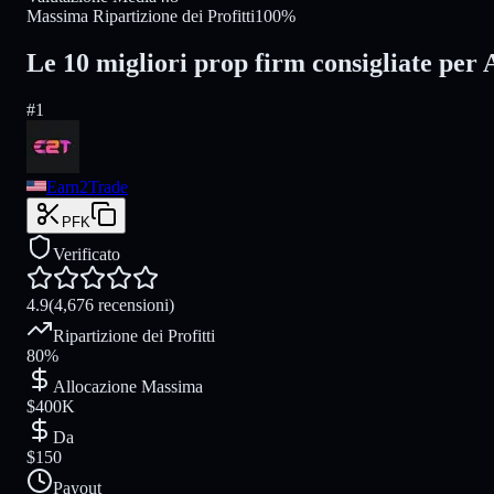
Massima Ripartizione dei Profitti
100%
Le 10 migliori prop firm consigliate per 
#
1
Earn2Trade
PFK
Verificato
4.9
(4,676 recensioni)
Ripartizione dei Profitti
80%
Allocazione Massima
$400K
Da
$150
Payout