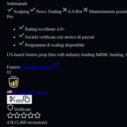
Settimanale
Scalping
News Trading
EA/Bot
Mantenimento posizi
Pro
Rating eccellente 4.9+
Società verificata con storico di payout
Programma di scaling disponibile
US-based futures prop firm with industry-leading $400K funding, 80
Futures
Visualizza dettagli
#
2
My Funded Futures
WIN
Verificato
4.9
(15,460 recensioni)