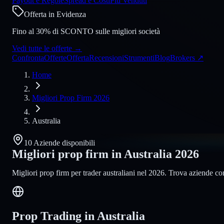
Payout e Regole
Spread e Costi
Più Venduti
Offerta in Evidenza
Fino al 30% di SCONTO sulle migliori società
Vedi tutte le offerte
→
Confronta
Offerte
Offerta
Recensioni
Strumenti
Blog
Brokers
↗
Home
Migliori Prop Firm 2026
Australia
10 Aziende disponibili
Migliori prop firm in Australia
2026
Migliori prop firm per trader australiani nel 2026. Trova aziende c
Prop Trading in Australia