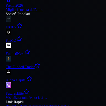
Premi 2026
Migliori società dell'anno
Società Popolari
FXIFY
FTMO
FundedNext
The Funded Trader
Alpha Capital
FuturesElite
Visualizza tutte le società
→
Link Rapidi