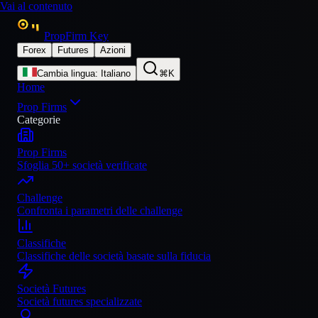
Vai al contenuto
PropFirm Key
Forex
Futures
Azioni
Cambia lingua
:
Italiano
⌘K
Home
Prop Firms
Categorie
Prop Firms
Sfoglia 50+ società verificate
Challenge
Confronta i parametri delle challenge
Classifiche
Classifiche delle società basate sulla fiducia
Società Futures
Società futures specializzate