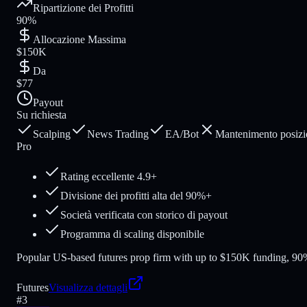
Ripartizione dei Profitti
90%
Allocazione Massima
$150K
Da
$77
Payout
Su richiesta
Scalping
News Trading
EA/Bot
Mantenimento posizi
Pro
Rating eccellente 4.9+
Divisione dei profitti alta del 90%+
Società verificata con storico di payout
Programma di scaling disponibile
Popular US-based futures prop firm with up to $150K funding, 90% 
Futures
Visualizza dettagli
#
3