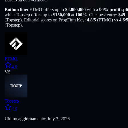
Bottom line:
FTMO
offers up to
$
2,000,000
with a
90
% profit spli
while
Topstep
offers up to
$
150,000
at
100
%
. Cheapest entry:
$
49
(
Topstep
). Editorial scores on PropFirm Key:
4.8
/5
(
FTMO
) vs
4.6
/
(
Topstep
).
FTMO
4.8
VS
Topstep
4.6
Ultimo aggiornamento: July 3, 2026