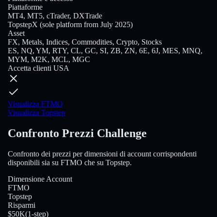
Piattaforme
MT4, MT5, cTrader, DXTrade
TopstepX (sole platform from July 2025)
Asset
FX, Metals, Indices, Commodities, Crypto, Stocks
ES, NQ, YM, RTY, CL, GC, SI, ZB, ZN, 6E, 6J, MES, MNQ,
MYM, M2K, MCL, MGC
Accetta clienti USA
Visualizza FTMO
Visualizza Topstep
Confronto Prezzi Challenge
Confronto dei prezzi per dimensioni di account corrispondenti
disponibili sia su FTMO che su Topstep.
Dimensione Account
FTMO
Topstep
Risparmi
$50K
(
1-step
)