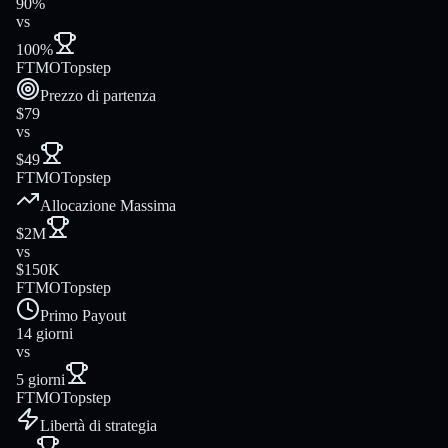
90%
vs
100%
FTMO
Topstep
Prezzo di partenza
$79
vs
$49
FTMO
Topstep
Allocazione Massima
$2M
vs
$150K
FTMO
Topstep
Primo Payout
14 giorni
vs
5 giorni
FTMO
Topstep
Libertà di strategia