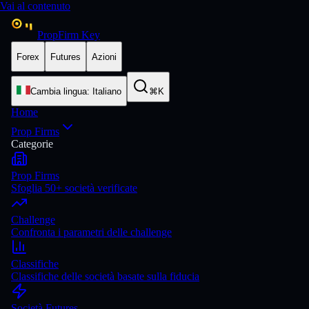
Vai al contenuto
PropFirm Key
Forex
Futures
Azioni
Cambia lingua
:
Italiano
⌘K
Home
Prop Firms
Categorie
Prop Firms
Sfoglia 50+ società verificate
Challenge
Confronta i parametri delle challenge
Classifiche
Classifiche delle società basate sulla fiducia
Società Futures