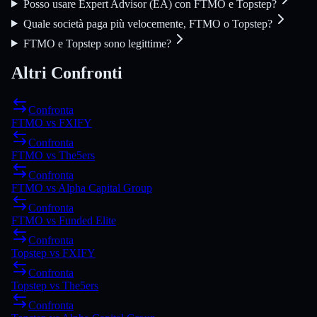
Posso usare Expert Advisor (EA) con FTMO e Topstep?
Quale società paga più velocemente, FTMO o Topstep?
FTMO e Topstep sono legittime?
Altri Confronti
Confronta
FTMO
vs
FXIFY
Confronta
FTMO
vs
The5ers
Confronta
FTMO
vs
Alpha Capital Group
Confronta
FTMO
vs
Funded Elite
Confronta
Topstep
vs
FXIFY
Confronta
Topstep
vs
The5ers
Confronta