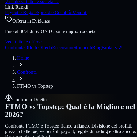
Visualizza tutte le società
→
Link Rapidi
Payout e Regole
Spread e Costi
Più Venduti
Offerta in Evidenza
Fino al 30% di SCONTO sulle migliori società
Vedi tutte le offerte
→
Confronta
Offerte
Offerta
Recensioni
Strumenti
Blog
Brokers
↗
Home
Confronta
FTMO
vs
Topstep
Confronto Diretto
FTMO
vs
Topstep
:
Qual è la Migliore nel
2026?
Confronta FTMO e Topstep fianco a fianco. Divisione dei profitti,
prezzi, challenge, velocità di payout, regole di trading e altro ancora.
Basato su dati verificati.