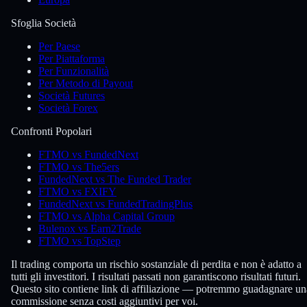
Sfoglia Società
Per Paese
Per Piattaforma
Per Funzionalità
Per Metodo di Payout
Società Futures
Società Forex
Confronti Popolari
FTMO vs FundedNext
FTMO vs The5ers
FundedNext vs The Funded Trader
FTMO vs FXIFY
FundedNext vs FundedTradingPlus
FTMO vs Alpha Capital Group
Bulenox vs Earn2Trade
FTMO vs TopStep
Il trading comporta un rischio sostanziale di perdita e non è adatto a
tutti gli investitori. I risultati passati non garantiscono risultati futuri.
Questo sito contiene link di affiliazione — potremmo guadagnare un
commissione senza costi aggiuntivi per voi.