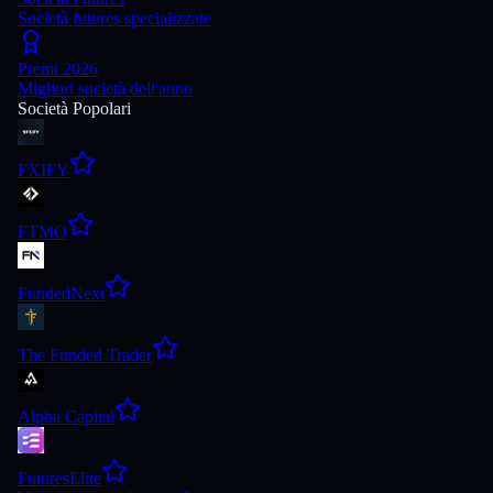
Società futures specializzate
Premi 2026
Migliori società dell'anno
Società Popolari
FXIFY
FTMO
FundedNext
The Funded Trader
Alpha Capital
FuturesElite