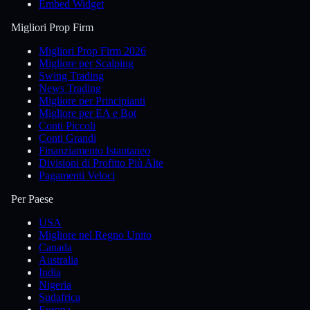
Embed Widget
Migliori Prop Firm
Migliori Prop Firm 2026
Migliore per Scalping
Swing Trading
News Trading
Migliore per Principianti
Migliore per EA e Bot
Conti Piccoli
Conti Grandi
Finanziamento Istantaneo
Divisioni di Profitto Più Alte
Pagamenti Veloci
Per Paese
USA
Migliore nel Regno Unito
Canada
Australia
India
Nigeria
Sudafrica
Europa