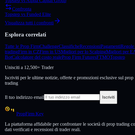
Topstep
vs
Alpha Capital Group
Confronta
Topstep
vs
Funded Elite
Visualizza tutti i confronti
Esplora correlati
Tutte le Prop Firm
Challenge
Classifiche
Recensioni
Pagamenti
Regole 
trading
Firm in CZ
Firm in US
Migliori per lo Scalping
Migliori per E
Bot
Calcolatore del costo reale
Prop Firm Futures
FTMO
Topstep
Unisciti a
12,500+ Trader
Iscriviti per le ultime notizie, offerte e promozioni esclusive sul prop
trading
Il tuo indirizzo email
Iscriviti
PropFirm Key
La piattaforma affidabile per confrontare le società di prop trading c
dati verificati e recensioni di trader reali.