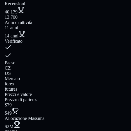
Recensioni
40,179
13,700
Anni di attività
11 anni
14 anni
Verificato
Paese
CZ
US
Mercato
forex
futures
Prezzi e valore
Prezzo di partenza
$79
$49
Allocazione Massima
$2M