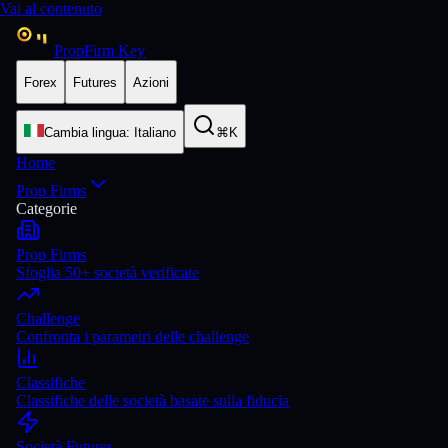
Vai al contenuto
PropFirm Key
Forex
Futures
Azioni
Cambia lingua
:
Italiano
⌘K
Home
Prop Firms
Categorie
Prop Firms
Sfoglia 50+ società verificate
Challenge
Confronta i parametri delle challenge
Classifiche
Classifiche delle società basate sulla fiducia
Società Futures