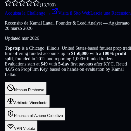
(
13,700
)
Acquista la Challenge
→
Visita il Sito Web
Lascia una Recension
Recensito da Kamal Lattai, Founder & Lead Analyst — Aggiornato 
20 marzo 2026
Updated
mar 2026
Topstep
is a
Chicago, Illinois, United States
-based
futures
prop trad
firm offering funded accounts up to
$
150,000
with a
100
% profit
split
, founded in
2012
and reporting
1,000
+ funded traders
.
Evaluations start at
$
49
with
5
-day
first payouts after KYC. Rated
4.6
/5
on PropFirm Key, based on hands-on evaluation by
Kamal
Lattai
.
Nessun Rimborso
Arbitrato Vincolante
Rinuncia all'Azione Collettiva
VPN Vietata