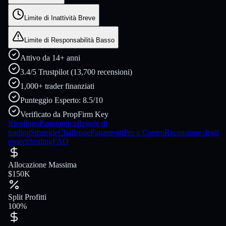
Limite di Inattività Breve
Limite di Responsabilità Basso
Attivo da 14+ anni
3.4/5 Trustpilot (13,700 recensioni)
1,000+ trader finanziati
Punteggio Esperto: 8.5/10
Verificato da PropFirm Key
Riepilogo
Panoramica
Regole di
trading
Strategie
Challenge
Pagamenti
Pro e Contro
Recensione degli
esperti
Scaling
FAQ
Allocazione Massima
$150K
Split Profitti
100%