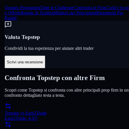
Topstep Programmi
Tutte le Challenge
Confronta le Firm
Codici Scon
e Offerte
Regole di Trading
Migliori per Principianti
Pagamenti Piu
Rapidi
Valuta Topstep
Condividi la tua esperienza per aiutare altri trader
Scrivi una recensione
Confronta Topstep con altre Firm
Scopri come Topstep si confronta con altre principali prop firm in un
confronto dettagliato testa a testa.
Topstep
vs
Earn2Trade
Earn2Trade
:
4.9
/5