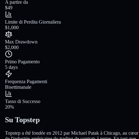
A partire da
$49
Limite di Perdita Giornaliera
$1,000
Max Drawdown
$2,000
Primo Pagamento
5 days
Frequenza Pagamenti
Bisettimanale
Tasso di Successo
20%
Su Topstep
Topstep a été fondée en 2012 par Michael Patak à Chicago, au cœur
de l'industrie américaine du trading de contrats à terme. En tant que