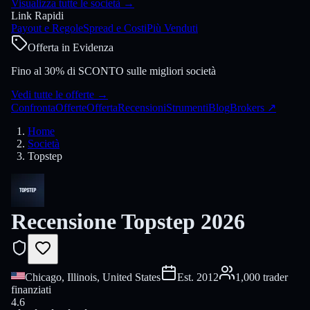
Visualizza tutte le società
→
Link Rapidi
Payout e Regole
Spread e Costi
Più Venduti
Offerta in Evidenza
Fino al 30% di SCONTO sulle migliori società
Vedi tutte le offerte
→
Confronta
Offerte
Offerta
Recensioni
Strumenti
Blog
Brokers
↗
Home
Società
Topstep
Recensione Topstep 2026
Chicago, Illinois, United States
Est.
2012
1,000 trader
finanziati
4.6