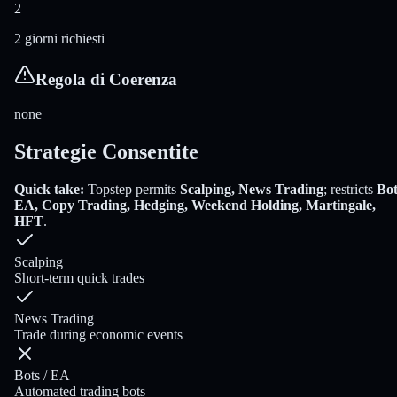
2
2 giorni richiesti
Regola di Coerenza
none
Strategie Consentite
Quick take:
Topstep
permits
Scalping, News Trading
; restricts
Bot
EA, Copy Trading, Hedging, Weekend Holding, Martingale,
HFT
.
Scalping
Short-term quick trades
News Trading
Trade during economic events
Bots / EA
Automated trading bots