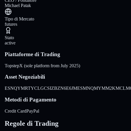
CEO / Fondatore
Michael Patak
Tipo di Mercato
futures
Stato
active
Piattaforme di Trading
TopstepX (sole platform from July 2025)
Asset Negoziabili
ES
NQ
YM
RTY
CL
GC
SI
ZB
ZN
6E
6J
MES
MNQ
MYM
M2K
MCL
M
Metodi di Pagamento
Credit Card
PayPal
Regole di Trading