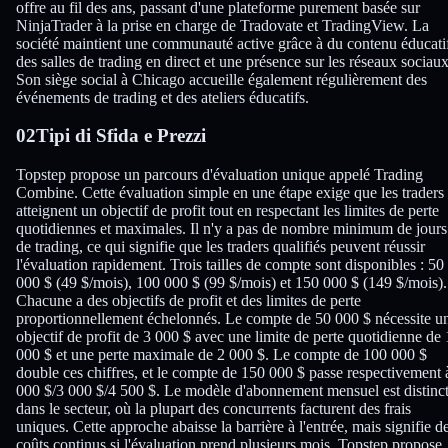
offre au fil des ans, passant d'une plateforme purement basée sur
NinjaTrader à la prise en charge de Tradovate et TradingView. La
société maintient une communauté active grâce à du contenu éducati
des salles de trading en direct et une présence sur les réseaux sociaux
Son siège social à Chicago accueille également régulièrement des
événements de trading et des ateliers éducatifs.
02
Tipi di Sfida e Prezzi
Topstep propose un parcours d'évaluation unique appelé Trading
Combine. Cette évaluation simple en une étape exige que les traders
atteignent un objectif de profit tout en respectant les limites de perte
quotidiennes et maximales. Il n'y a pas de nombre minimum de jours
de trading, ce qui signifie que les traders qualifiés peuvent réussir
l'évaluation rapidement. Trois tailles de compte sont disponibles : 50
000 $ (49 $/mois), 100 000 $ (99 $/mois) et 150 000 $ (149 $/mois).
Chacune a des objectifs de profit et des limites de perte
proportionnellement échelonnés. Le compte de 50 000 $ nécessite u
objectif de profit de 3 000 $ avec une limite de perte quotidienne de 
000 $ et une perte maximale de 2 000 $. Le compte de 100 000 $
double ces chiffres, et le compte de 150 000 $ passe respectivement 
000 $/3 000 $/4 500 $. Le modèle d'abonnement mensuel est distinct
dans le secteur, où la plupart des concurrents facturent des frais
uniques. Cette approche abaisse la barrière à l'entrée, mais signifie d
coûts continus si l'évaluation prend plusieurs mois. Topstep propose