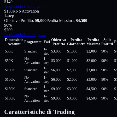
$149
Acquista la Challenge
→
$150K
No Activation
1-step
Obiettivo Profitto
:
$9,000
Perdita Massima
:
$4,500
90
%
$209
Acquista la Challenge
→
Dimensione
Obiettivo
Perdita
Perdita
Split
Programmi
Fasi
P
Account
Profitto
Giornaliera
Massima
Profitti
1-
$50K
Standard
$3,000
$1,000
$2,000
90
%
$
step
No
1-
$50K
$3,000
$1,000
$2,000
90
%
$
Activation
step
1-
$100K
Standard
$6,000
$2,000
$3,000
90
%
$
step
No
1-
$100K
$6,000
$2,000
$3,000
90
%
$
Activation
step
1-
$150K
Standard
$9,000
$3,000
$4,500
90
%
$
step
No
1-
$150K
$9,000
$3,000
$4,500
90
%
$
Activation
step
Caratteristiche di Trading