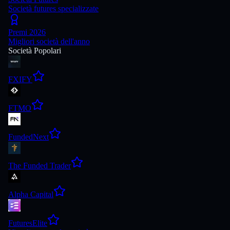
Società futures specializzate
Premi 2026
Migliori società dell'anno
Società Popolari
FXIFY
FTMO
FundedNext
The Funded Trader
Alpha Capital
FuturesElite