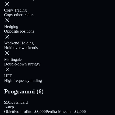
Copy Trading
Copy other traders
Hedging
Opposite positions
Weekend Holding
Hold over weekends
Martingale
Double-down strategy
HFT
High frequency trading
Programmi
(
6
)
$50K
Standard
1-step
Obiettivo Profitto
:
$3,000
Perdita Massima
:
$2,000