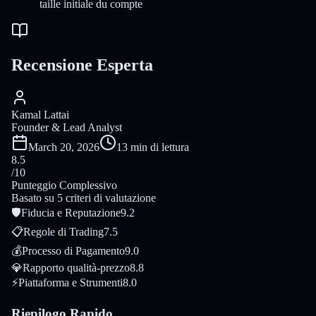
taille initiale du compte
Recensione Esperta
Kamal Lattai
Founder & Lead Analyst
March 20, 2026
13 min di lettura
8.5
/10
Punteggio Complessivo
Basato su 5 criteri di valutazione
🛡
Fiducia e Reputazione
9.2
📋
Regole di Trading
7.5
💰
Processo di Pagamento
9.0
💎
Rapporto qualità-prezzo
8.8
⚡
Piattaforma e Strumenti
8.0
Riepilogo Rapido