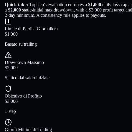
Quick take:
Topstep
's evaluation enforces a
$1,000
daily loss cap a
a
$2,000
static-initial
max drawdown
, with a
$3,000
profit target
and
2
-day minimum
.
A consistency rule applies to payouts.
Limite di Perdita Giornaliera
$1,000
Basato su trailing
Drawdown Massimo
$2,000
Statico dal saldo iniziale
Obiettivo di Profitto
$3,000
1-step
Giorni Minimi di Trading