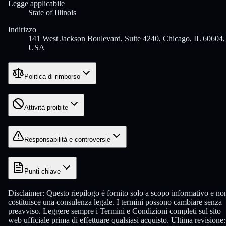
Legge applicabile
State of Illinois
Indirizzo
141 West Jackson Boulevard, Suite 4240, Chicago, IL 60604,
USA
Politica di rimborso
Attività proibite
Responsabilità e controversie
Punti chiave
Disclaimer:
Questo riepilogo è fornito solo a scopo informativo e no
costituisce una consulenza legale. I termini possono cambiare senza
preavviso. Leggere sempre i Termini e Condizioni completi sul sito
web ufficiale prima di effettuare qualsiasi acquisto.
Ultima revisione: