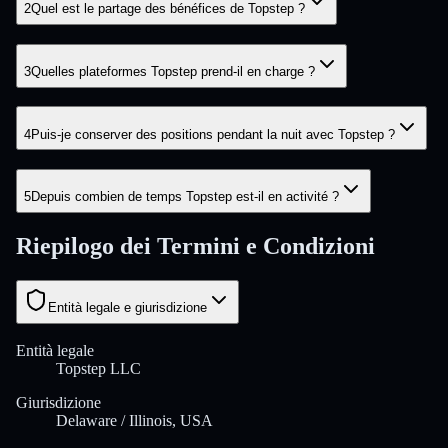
2
Quel est le partage des bénéfices de Topstep ?
3
Quelles plateformes Topstep prend-il en charge ?
4
Puis-je conserver des positions pendant la nuit avec Topstep ?
5
Depuis combien de temps Topstep est-il en activité ?
Riepilogo dei Termini e Condizioni
Entità legale e giurisdizione
Entità legale
Topstep LLC
Giurisdizione
Delaware / Illinois, USA