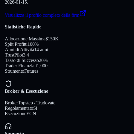
2026-01-15.
Visualizza il profilo completo della firm
Statistiche Rapide
Allocazione Massima
$150K
Split Profitti
100%
Anni di Attività
14 anni
TrustPilot
3.4
Tasso di Successo
20%
Trader Finanziati
1,000
Strumento
Futures
Broker & Esecuzione
Broker
Topstep / Tradovate
Regolamentato
Si
Esecuzione
ECN
Supporto