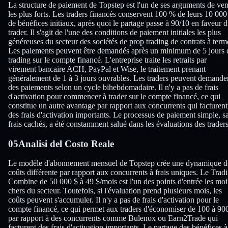
La structure de paiement de Topstep est l'un de ses arguments de ven
les plus forts. Les traders financés conservent 100 % de leurs 10 000
de bénéfices initiaux, après quoi le partage passe à 90/10 en faveur 
trader. Il s'agit de l'une des conditions de paiement initiales les plus
généreuses du secteur des sociétés de prop trading de contrats à term
Les paiements peuvent être demandés après un minimum de 5 jours 
trading sur le compte financé. L'entreprise traite les retraits par
virement bancaire ACH, PayPal et Wise, le traitement prenant
généralement de 1 à 3 jours ouvrables. Les traders peuvent demande
des paiements selon un cycle bihebdomadaire. Il n'y a pas de frais
d'activation pour commencer à trader sur le compte financé, ce qui
constitue un autre avantage par rapport aux concurrents qui facturent
des frais d'activation importants. Le processus de paiement simple, s
frais cachés, a été constamment salué dans les évaluations des traders
05
Analisi del Costo Reale
Le modèle d'abonnement mensuel de Topstep crée une dynamique d
coûts différente par rapport aux concurrents à frais uniques. Le Trad
Combine de 50 000 $ à 49 $/mois est l'un des points d'entrée les mo
chers du secteur. Toutefois, si l'évaluation prend plusieurs mois, les
coûts peuvent s'accumuler. Il n'y a pas de frais d'activation pour le
compte financé, ce qui permet aux traders d'économiser de 100 à 90
par rapport à des concurrents comme Bulenox ou Earn2Trade qui
facturent des frais d'activation importants. Le partage des bénéfices à