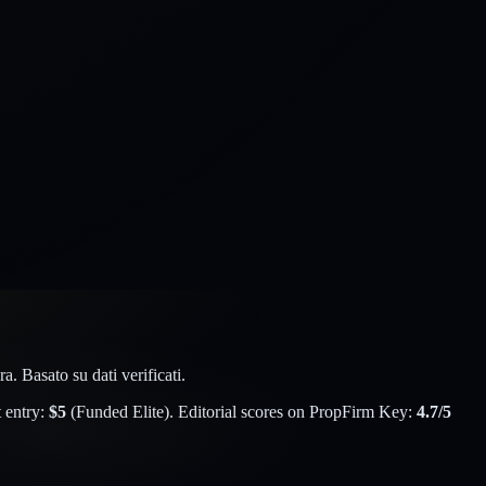
a. Basato su dati verificati.
 entry:
$
5
(
Funded Elite
). Editorial scores on PropFirm Key:
4.7
/5