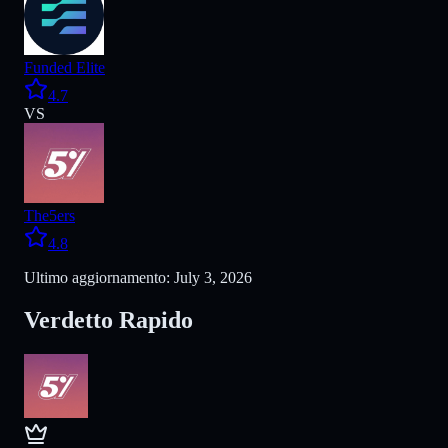
Funded Elite
4.7
VS
The5ers
4.8
Ultimo aggiornamento: July 3, 2026
Verdetto Rapido