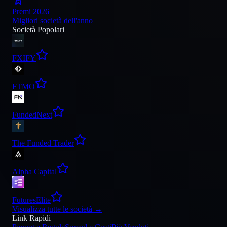
Premi 2026
Migliori società dell'anno
Società Popolari
FXIFY
FTMO
FundedNext
The Funded Trader
Alpha Capital
FuturesElite
Visualizza tutte le società
→
Link Rapidi