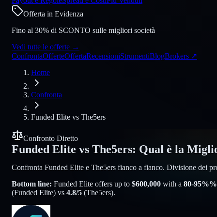
Payout e Regole
Spread e Costi
Più Venduti
Offerta in Evidenza
Fino al 30% di SCONTO sulle migliori società
Vedi tutte le offerte
→
Confronta
Offerte
Offerta
Recensioni
Strumenti
Blog
Brokers
↗
Home
Confronta
Funded Elite
vs
The5ers
Confronto Diretto
Funded Elite
vs
The5ers
:
Qual è la Migli
Confronta Funded Elite e The5ers fianco a fianco. Divisione dei profit
Bottom line:
Funded Elite
offers up to
$
600,000
with a
80-95%
% 
(
Funded Elite
) vs
4.8
/5
(
The5ers
).