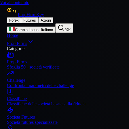
Vai al contenuto
PropFirm Key
Forex
Futures
Azioni
Cambia lingua
:
Italiano
⌘K
Home
Prop Firms
Categorie
Prop Firms
Sfoglia 50+ società verificate
Challenge
Confronta i parametri delle challenge
Classifiche
Classifiche delle società basate sulla fiducia
Società Futures
Società futures specializzate