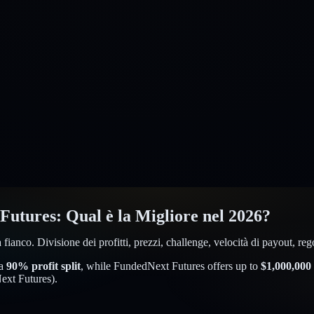
Futures
:
Qual è la Migliore nel 2026?
o. Divisione dei profitti, prezzi, challenge, velocità di payout, regole
a
90
% profit split
, while
FundedNext Futures
offers up to
$
1,000,000
ext Futures
).