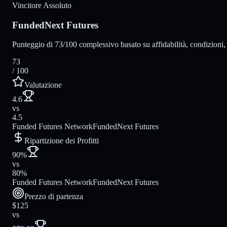
Vincitore Assoluto
FundedNext Futures
Punteggio di 73/100 complessivo basato su affidabilità, condizioni, 
73
/ 100
Valutazione
4.6
vs
4.5
Funded Futures Network
FundedNext Futures
Ripartizione dei Profitti
90%
vs
80%
Funded Futures Network
FundedNext Futures
Prezzo di partenza
$125
vs