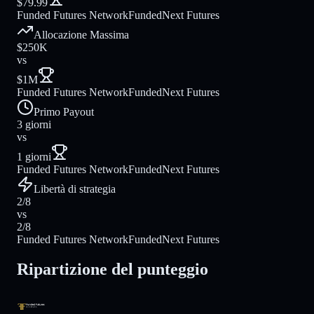
$79.99
Funded Futures Network
FundedNext Futures
Allocazione Massima
$250K
vs
$1M
Funded Futures Network
FundedNext Futures
Primo Payout
3 giorni
vs
1 giorni
Funded Futures Network
FundedNext Futures
Libertà di strategia
2/8
vs
2/8
Funded Futures Network
FundedNext Futures
Ripartizione del punteggio