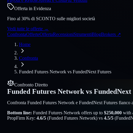
Payout e Regole
Spread e Costi
Più Venduti
Offerta in Evidenza
Fino al 30% di SCONTO sulle migliori società
Vedi tutte le offerte
→
Confronta
Offerte
Offerta
Recensioni
Strumenti
Blog
Brokers
↗
Home
Confronta
Funded Futures Network
vs
FundedNext Futures
Confronto Diretto
Funded Futures Network
vs
FundedNext 
Confronta Funded Futures Network e FundedNext Futures fianco a fianc
Bottom line:
Funded Futures Network
offers up to
$
250,000
with 
PropFirm Key:
4.6
/5
(
Funded Futures Network
) vs
4.5
/5
(
FundedN