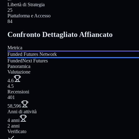
Libertà di Strategia
25
Piattaforma e Accesso
84
Confronto Dettagliato Affiancato
Metrica
Funded Futures Network
FundedNext Futures
Panoramica
Valutazione
4.6
4.5
Recensioni
401
58,596
Anni di attività
4 anni
2 anni
Verificato