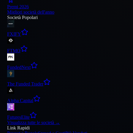
Premi 2026
Migliori società dell'anno
Società Popolari
FXIFY
FTMO
FundedNext
The Funded Trader
Alpha Capital
FuturesElite
Visualizza tutte le società
→
Link Rapidi