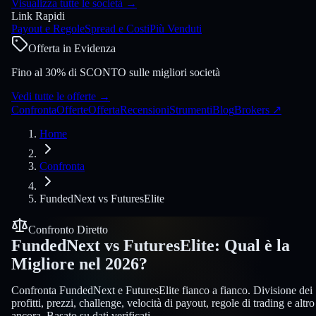
Visualizza tutte le società
→
Link Rapidi
Payout e Regole
Spread e Costi
Più Venduti
Offerta in Evidenza
Fino al 30% di SCONTO sulle migliori società
Vedi tutte le offerte
→
Confronta
Offerte
Offerta
Recensioni
Strumenti
Blog
Brokers
↗
Home
Confronta
FundedNext
vs
FuturesElite
Confronto Diretto
FundedNext
vs
FuturesElite
:
Qual è la
Migliore nel 2026?
Confronta FundedNext e FuturesElite fianco a fianco. Divisione dei
profitti, prezzi, challenge, velocità di payout, regole di trading e altro
ancora. Basato su dati verificati.