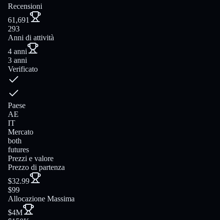
Recensioni
61,691
293
Anni di attività
4 anni
3 anni
Verificato
Paese
AE
IT
Mercato
both
futures
Prezzi e valore
Prezzo di partenza
$32.99
$99
Allocazione Massima
$4M