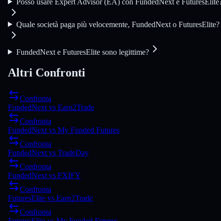
Posso usare Expert Advisor (EA) con FundedNext e FuturesElite
Quale società paga più velocemente, FundedNext o FuturesElite?
FundedNext e FuturesElite sono legittime?
Altri Confronti
Confronta
FundedNext
vs
Earn2Trade
Confronta
FundedNext
vs
My Funded Futures
Confronta
FundedNext
vs
TradeDay
Confronta
FundedNext
vs
FXIFY
Confronta
FuturesElite
vs
Earn2Trade
Confronta
FuturesElite
vs
My Funded Futures