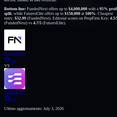
Bottom line:
FundedNext
offers up to
$
4,000,000
with a
95
% profi
split
, while
FuturesElite
offers up to
$
150,000
at
100
%
. Cheapest
entry:
$
32.99
(
FundedNext
). Editorial scores on PropFirm Key:
4.5
/
(
FundedNext
) vs
4.7
/5
(
FuturesElite
).
FundedNext
4.5
VS
FuturesElite
4.7
Ultimo aggiornamento: July 3, 2026