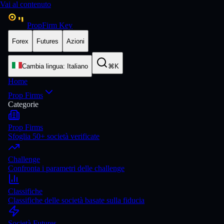
Vai al contenuto
PropFirm Key
Forex
Futures
Azioni
Cambia lingua
:
Italiano
⌘K
Home
Prop Firms
Categorie
Prop Firms
Sfoglia 50+ società verificate
Challenge
Confronta i parametri delle challenge
Classifiche
Classifiche delle società basate sulla fiducia
Società Futures