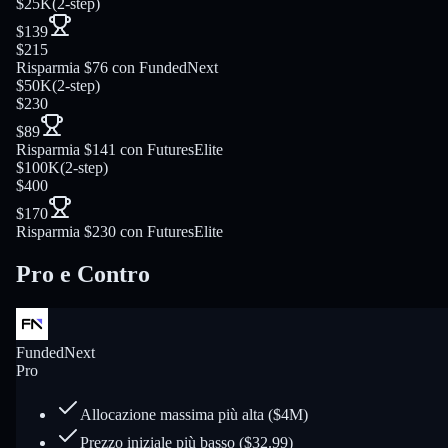
$25K
(
2-step
)
$139
$215
Risparmia $76 con FundedNext
$50K
(
2-step
)
$230
$89
Risparmia $141 con FuturesElite
$100K
(
2-step
)
$400
$170
Risparmia $230 con FuturesElite
Pro e Contro
FundedNext
Pro
Allocazione massima più alta ($4M)
Prezzo iniziale più basso ($32.99)