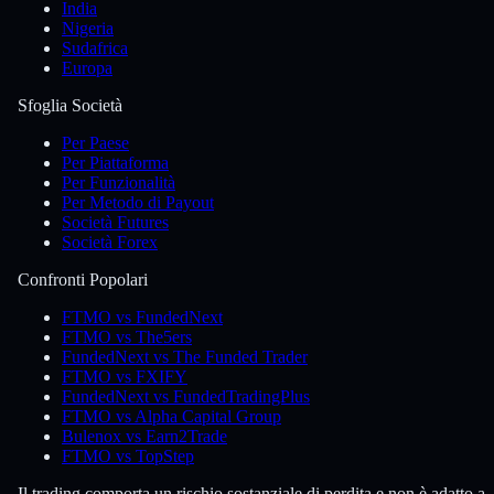
India
Nigeria
Sudafrica
Europa
Sfoglia Società
Per Paese
Per Piattaforma
Per Funzionalità
Per Metodo di Payout
Società Futures
Società Forex
Confronti Popolari
FTMO vs FundedNext
FTMO vs The5ers
FundedNext vs The Funded Trader
FTMO vs FXIFY
FundedNext vs FundedTradingPlus
FTMO vs Alpha Capital Group
Bulenox vs Earn2Trade
FTMO vs TopStep
Il trading comporta un rischio sostanziale di perdita e non è adatto a