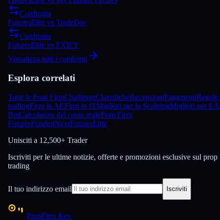
Confronta
FuturesElite
vs
TradeDay
Confronta
FuturesElite
vs
FXIFY
Visualizza tutti i confronti
Esplora correlati
Tutte le Prop Firm
Challenge
Classifiche
Recensioni
Pagamenti
Regole 
trading
Firm in AE
Firm in IT
Migliori per lo Scalping
Migliori per EA
Bot
Calcolatore del costo reale
Prop Firm
Futures
FundedNext
FuturesElite
Unisciti a
12,500+ Trader
Iscriviti per le ultime notizie, offerte e promozioni esclusive sul prop
trading
Il tuo indirizzo email
Iscriviti
PropFirm Key