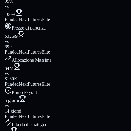
95%
vs
100%
FundedNext
FuturesElite
Prezzo di partenza
$32.99
vs
$99
FundedNext
FuturesElite
Allocazione Massima
$4M
vs
$150K
FundedNext
FuturesElite
Primo Payout
5 giorni
vs
14 giorni
FundedNext
FuturesElite
Libertà di strategia