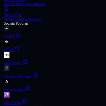
Società futures specializzate
Premi 2026
Migliori società dell'anno
Società Popolari
FXIFY
FTMO
FundedNext
The Funded Trader
Alpha Capital
FuturesElite