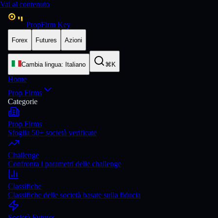
Vai al contenuto
PropFirm Key
Forex
Futures
Azioni
Cambia lingua
:
Italiano
⌘K
Home
Prop Firms
Categorie
Prop Firms
Sfoglia 50+ società verificate
Challenge
Confronta i parametri delle challenge
Classifiche
Classifiche delle società basate sulla fiducia
Società Futures