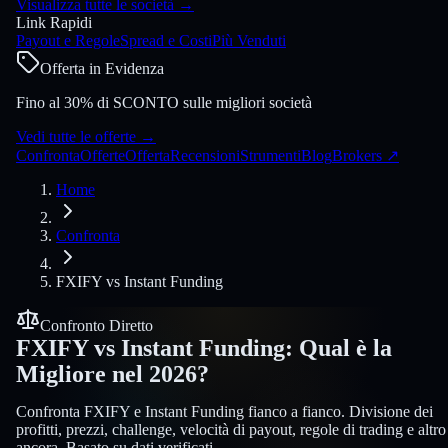
Visualizza tutte le società
→
Link Rapidi
Payout e Regole
Spread e Costi
Più Venduti
Offerta in Evidenza
Fino al 30% di SCONTO sulle migliori società
Vedi tutte le offerte
→
Confronta
Offerte
Offerta
Recensioni
Strumenti
Blog
Brokers
↗
Home
Confronta
FXIFY
vs
Instant Funding
Confronto Diretto
FXIFY
vs
Instant Funding
:
Qual è la
Migliore nel 2026?
Confronta FXIFY e Instant Funding fianco a fianco. Divisione dei
profitti, prezzi, challenge, velocità di payout, regole di trading e altro
ancora. Basato su dati verificati.