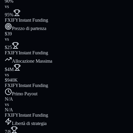
90%
vs
95%
FXIFY
Instant Funding
Prezzo di partenza
$39
vs
$25
FXIFY
Instant Funding
Allocazione Massima
$4M
vs
$940K
FXIFY
Instant Funding
Primo Payout
N/A
vs
N/A
FXIFY
Instant Funding
Libertà di strategia
7/8