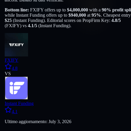
Bottom line:
FXIFY
offers up to
$
4,000,000
with a
90
% profit spli
while
Instant Funding
offers up to
$
940,000
at
95
%
. Cheapest entry
$
25
(
Instant Funding
). Editorial scores on PropFirm Key:
4.8
/5
(
FXIFY
) vs
4.1
/5
(
Instant Funding
).
FXIFY
4.8
VS
Instant Funding
4.1
Ultimo aggiornamento: July 3, 2026