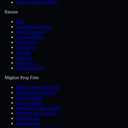
How We Make Money
Risorse
Blog
Guida Prop Trading
Come Funziona
Account Demo
Premi 2026
Chi Siamo
Contatti
Statistics
Data Hub
Embed Widget
Migliori Prop Firm
Migliori Prop Firm 2026
Migliore per Scalping
Swing Trading
News Trading
Migliore per Principianti
Migliore per EA e Bot
Conti Piccoli
Conti Grandi