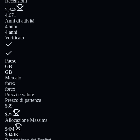
Recensioni
5,346
4,671
Anni di attività
4 anni
4 anni
Verificato
Paese
GB
GB
Mercato
forex
forex
Prezzi e valore
Prezzo di partenza
$39
$25
Allocazione Massima
$4M
$940K