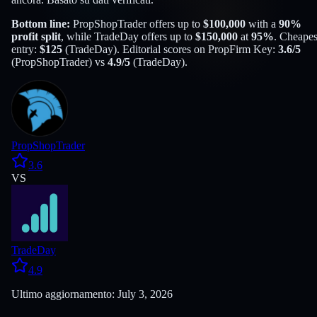
Bottom line:
PropShopTrader
offers up to
$
100,000
with a
90
%
profit split
, while
TradeDay
offers up to
$
150,000
at
95
%
. Cheapes
entry:
$
125
(
TradeDay
). Editorial scores on PropFirm Key:
3.6
/5
(
PropShopTrader
) vs
4.9
/5
(
TradeDay
).
PropShopTrader
3.6
VS
TradeDay
4.9
Ultimo aggiornamento: July 3, 2026