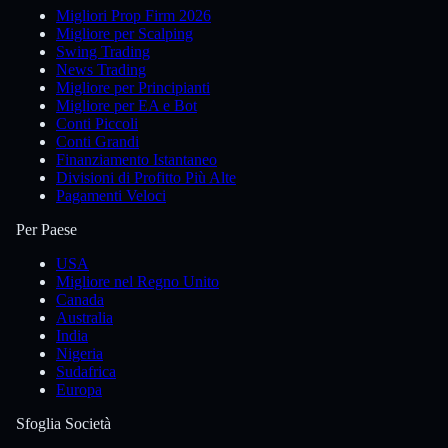
Migliori Prop Firm 2026
Migliore per Scalping
Swing Trading
News Trading
Migliore per Principianti
Migliore per EA e Bot
Conti Piccoli
Conti Grandi
Finanziamento Istantaneo
Divisioni di Profitto Più Alte
Pagamenti Veloci
Per Paese
USA
Migliore nel Regno Unito
Canada
Australia
India
Nigeria
Sudafrica
Europa
Sfoglia Società