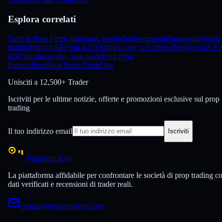
Esplora correlati
Tutte le Prop Firm
Challenge
Classifiche
Recensioni
Pagamenti
Regole 
trading
Firm in EE
Firm in US
Migliori per lo Scalping
Migliori per E
Bot
Calcolatore del costo reale
Prop Firm
Futures
PropShopTrader
TradeDay
Unisciti a
12,500+ Trader
Iscriviti per le ultime notizie, offerte e promozioni esclusive sul prop
trading
Il tuo indirizzo email
Iscriviti
PropFirm Key
La piattaforma affidabile per confrontare le società di prop trading c
dati verificati e recensioni di trader reali.
contact@propfirmkey.com