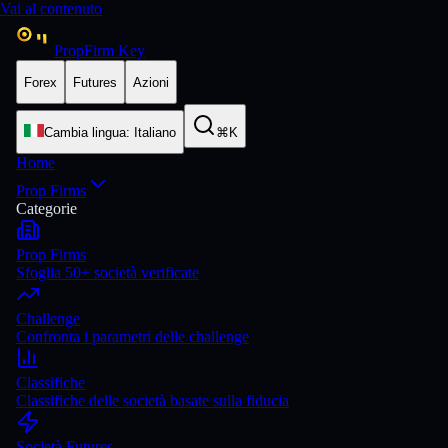
Vai al contenuto
PropFirm Key
Forex
Futures
Azioni
Cambia lingua
:
Italiano
⌘K
Home
Prop Firms
Categorie
Prop Firms
Sfoglia 50+ società verificate
Challenge
Confronta i parametri delle challenge
Classifiche
Classifiche delle società basate sulla fiducia
Società Futures