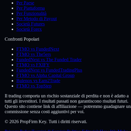
Per Paese
Per Piattaforma
Per Funzionalità
Per Metodo di Payout
Società Futures
Società Forex
Confronti Popolari
FTMO vs FundedNext
FTMO vs The5ers
FundedNext vs The Funded Trader
FTMO vs FXIFY
FundedNext vs FundedTradingPlus
FTMO vs Alpha Capital Group
Bulenox vs Earn2Trade
FTMO vs TopStep
Il trading comporta un rischio sostanziale di perdita e non è adatto a
tutti gli investitori. I risultati passati non garantiscono risultati futuri.
Questo sito contiene link di affiliazione — potremmo guadagnare un
commissione senza costi aggiuntivi per voi.
© 2026 PropFirm Key. Tutti i diritti riservati.