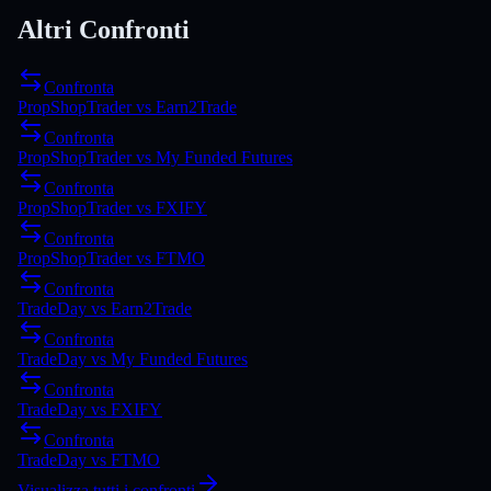
Altri Confronti
Confronta
PropShopTrader
vs
Earn2Trade
Confronta
PropShopTrader
vs
My Funded Futures
Confronta
PropShopTrader
vs
FXIFY
Confronta
PropShopTrader
vs
FTMO
Confronta
TradeDay
vs
Earn2Trade
Confronta
TradeDay
vs
My Funded Futures
Confronta
TradeDay
vs
FXIFY
Confronta
TradeDay
vs
FTMO
Visualizza tutti i confronti