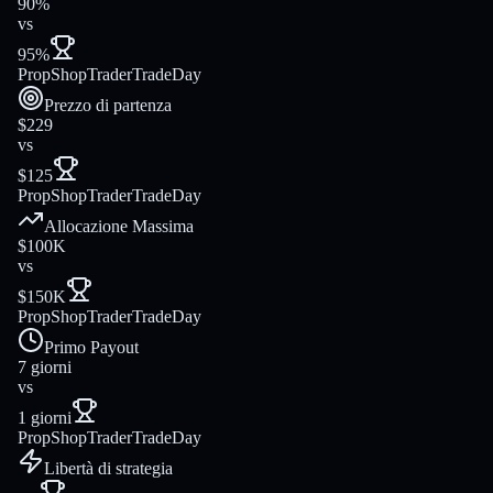
90%
vs
95%
PropShopTrader
TradeDay
Prezzo di partenza
$229
vs
$125
PropShopTrader
TradeDay
Allocazione Massima
$100K
vs
$150K
PropShopTrader
TradeDay
Primo Payout
7 giorni
vs
1 giorni
PropShopTrader
TradeDay
Libertà di strategia