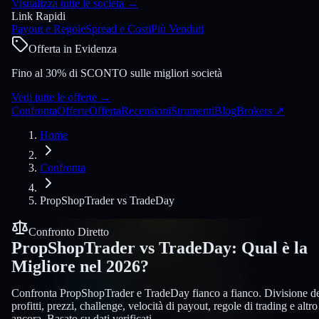
Visualizza tutte le società
→
Link Rapidi
Payout e Regole
Spread e Costi
Più Venduti
Offerta in Evidenza
Fino al 30% di SCONTO sulle migliori società
Vedi tutte le offerte
→
Confronta
Offerte
Offerta
Recensioni
Strumenti
Blog
Brokers
↗
Home
Confronta
PropShopTrader
vs
TradeDay
Confronto Diretto
PropShopTrader
vs
TradeDay
:
Qual è la
Migliore nel 2026?
Confronta PropShopTrader e TradeDay fianco a fianco. Divisione d
profitti, prezzi, challenge, velocità di payout, regole di trading e altro
ancora. Basato su dati verificati.