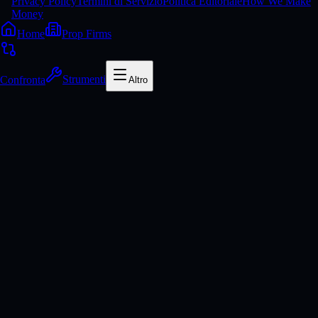
Privacy Policy
Termini di Servizio
Politica Editoriale
How We Make
Money
Home
Prop Firms
Confronta
Strumenti
Altro