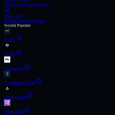
Società futures specializzate
Premi 2026
Migliori società dell'anno
Società Popolari
FXIFY
FTMO
FundedNext
The Funded Trader
Alpha Capital
FuturesElite