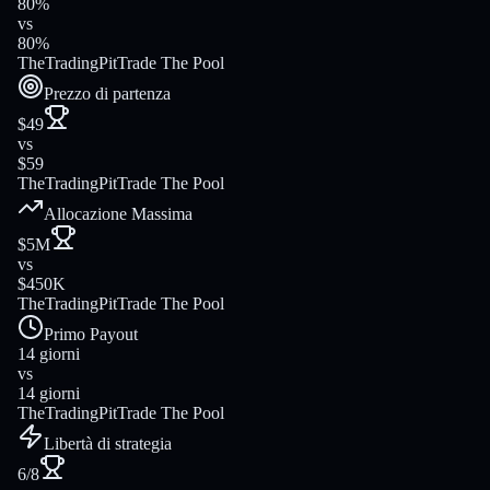
80%
vs
80%
TheTradingPit
Trade The Pool
Prezzo di partenza
$49
vs
$59
TheTradingPit
Trade The Pool
Allocazione Massima
$5M
vs
$450K
TheTradingPit
Trade The Pool
Primo Payout
14 giorni
vs
14 giorni
TheTradingPit
Trade The Pool
Libertà di strategia
6/8