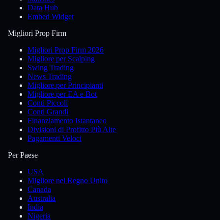
Data Hub
Embed Widget
Migliori Prop Firm
Migliori Prop Firm 2026
Migliore per Scalping
Swing Trading
News Trading
Migliore per Principianti
Migliore per EA e Bot
Conti Piccoli
Conti Grandi
Finanziamento Istantaneo
Divisioni di Profitto Più Alte
Pagamenti Veloci
Per Paese
USA
Migliore nel Regno Unito
Canada
Australia
India
Nigeria