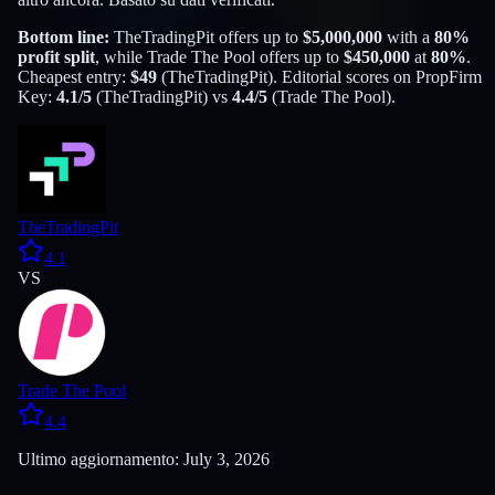
Bottom line:
TheTradingPit
offers up to
$
5,000,000
with a
80
%
profit split
, while
Trade The Pool
offers up to
$
450,000
at
80
%
.
Cheapest entry:
$
49
(
TheTradingPit
). Editorial scores on PropFirm
Key:
4.1
/5
(
TheTradingPit
) vs
4.4
/5
(
Trade The Pool
).
TheTradingPit
4.1
VS
Trade The Pool
4.4
Ultimo aggiornamento: July 3, 2026