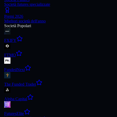
Società futures specializzate
Premi 2026
Migliori società dell'anno
Società Popolari
FXIFY
FTMO
FundedNext
The Funded Trader
Alpha Capital
FuturesElite