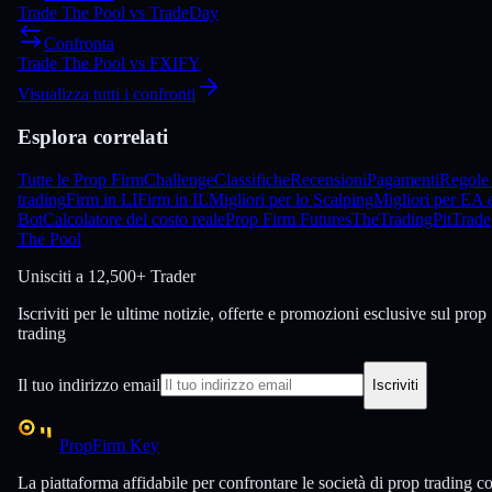
Trade The Pool
vs
TradeDay
Confronta
Trade The Pool
vs
FXIFY
Visualizza tutti i confronti
Esplora correlati
Tutte le Prop Firm
Challenge
Classifiche
Recensioni
Pagamenti
Regole 
trading
Firm in LI
Firm in IL
Migliori per lo Scalping
Migliori per EA 
Bot
Calcolatore del costo reale
Prop Firm Futures
TheTradingPit
Trade
The Pool
Unisciti a
12,500+ Trader
Iscriviti per le ultime notizie, offerte e promozioni esclusive sul prop
trading
Il tuo indirizzo email
Iscriviti
PropFirm Key
La piattaforma affidabile per confrontare le società di prop trading c