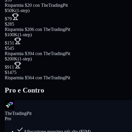
Risparmia $20 con TheTradingPit
$50K
(
1-step
)
$79
$285
Risparmia $206 con TheTradingPit
$100K
(
1-step
)
$151
$545
Risparmia $394 con TheTradingPit
$200K
(
1-step
)
$911
$1475
Risparmia $564 con TheTradingPit
Pro e Contro
TheTradingPit
Pro
Allocazione massima più alta ($5M)