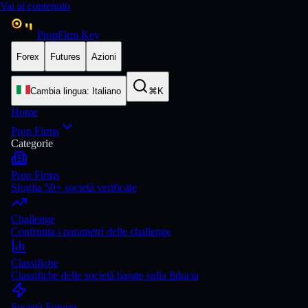
Vai al contenuto
PropFirm Key
Forex
Futures
Azioni
Cambia lingua
:
Italiano
⌘K
Home
Prop Firms
Categorie
Prop Firms
Sfoglia 50+ società verificate
Challenge
Confronta i parametri delle challenge
Classifiche
Classifiche delle società basate sulla fiducia
Società Futures