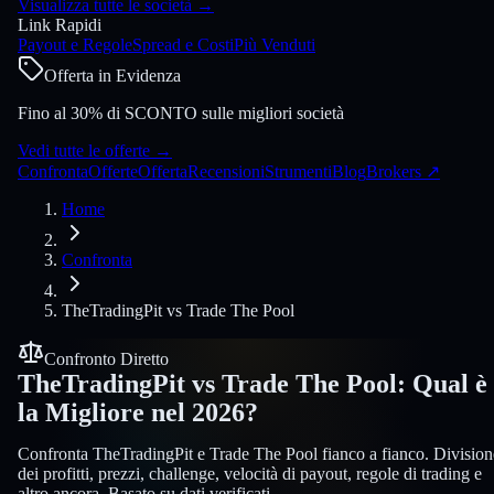
Visualizza tutte le società
→
Link Rapidi
Payout e Regole
Spread e Costi
Più Venduti
Offerta in Evidenza
Fino al 30% di SCONTO sulle migliori società
Vedi tutte le offerte
→
Confronta
Offerte
Offerta
Recensioni
Strumenti
Blog
Brokers
↗
Home
Confronta
TheTradingPit
vs
Trade The Pool
Confronto Diretto
TheTradingPit
vs
Trade The Pool
:
Qual è
la Migliore nel 2026?
Confronta TheTradingPit e Trade The Pool fianco a fianco. Division
dei profitti, prezzi, challenge, velocità di payout, regole di trading e
altro ancora. Basato su dati verificati.