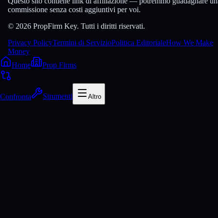
Questo sito contiene link di affiliazione — potremmo guadagnare un
commissione senza costi aggiuntivi per voi.
© 2026 PropFirm Key. Tutti i diritti riservati.
Privacy Policy
Termini di Servizio
Politica Editoriale
How We Make
Money
Home
Prop Firms
Confronta
Strumenti
Altro