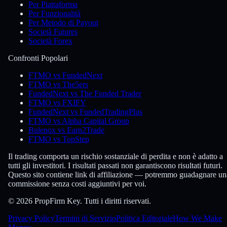
Per Piattaforma
Per Funzionalità
Per Metodo di Payout
Società Futures
Società Forex
Confronti Popolari
FTMO vs FundedNext
FTMO vs The5ers
FundedNext vs The Funded Trader
FTMO vs FXIFY
FundedNext vs FundedTradingPlus
FTMO vs Alpha Capital Group
Bulenox vs Earn2Trade
FTMO vs TopStep
Il trading comporta un rischio sostanziale di perdita e non è adatto a
tutti gli investitori. I risultati passati non garantiscono risultati futuri.
Questo sito contiene link di affiliazione — potremmo guadagnare un
commissione senza costi aggiuntivi per voi.
© 2026 PropFirm Key. Tutti i diritti riservati.
Privacy Policy
Termini di Servizio
Politica Editoriale
How We Make