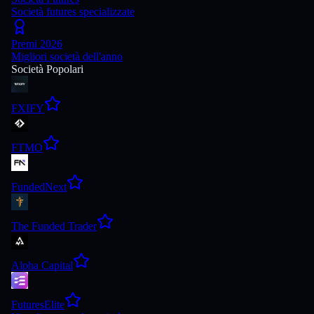
Società futures specializzate
Premi 2026
Migliori società dell'anno
Società Popolari
FXIFY
FTMO
FundedNext
The Funded Trader
Alpha Capital
FuturesElite