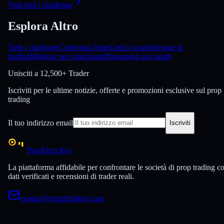
Vedi tutti i challenge
Esplora Altro
Tutti i challenge
Confronta firme
Codici sconto
Regole di
trading
Migliore per principianti
Pagamenti piu rapidi
Unisciti a
12,500+ Trader
Iscriviti per le ultime notizie, offerte e promozioni esclusive sul prop
trading
Il tuo indirizzo email
Iscriviti
PropFirm Key
La piattaforma affidabile per confrontare le società di prop trading c
dati verificati e recensioni di trader reali.
contact@propfirmkey.com