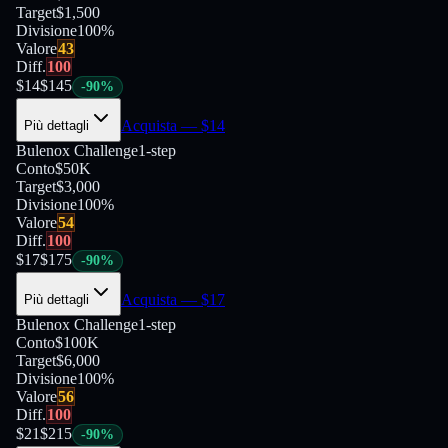
Target
$1,500
Divisione
100
%
Valore
43
Diff.
100
$
14
$
145
-
90
%
Acquista
— $
14
Più dettagli
Bulenox Challenge
1-step
Conto
$50K
Target
$3,000
Divisione
100
%
Valore
54
Diff.
100
$
17
$
175
-
90
%
Acquista
— $
17
Più dettagli
Bulenox Challenge
1-step
Conto
$100K
Target
$6,000
Divisione
100
%
Valore
56
Diff.
100
$
21
$
215
-
90
%