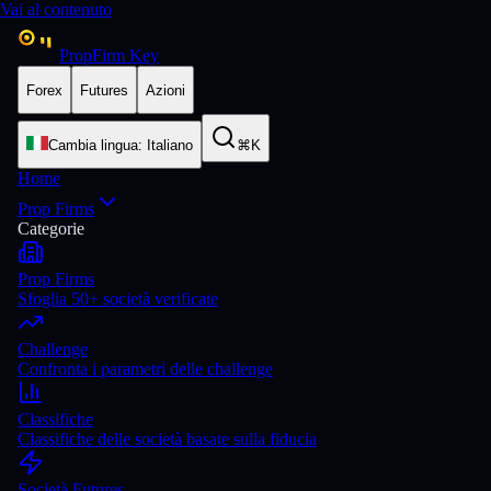
Vai al contenuto
PropFirm Key
Forex
Futures
Azioni
Cambia lingua
:
Italiano
⌘K
Home
Prop Firms
Categorie
Prop Firms
Sfoglia 50+ società verificate
Challenge
Confronta i parametri delle challenge
Classifiche
Classifiche delle società basate sulla fiducia
Società Futures