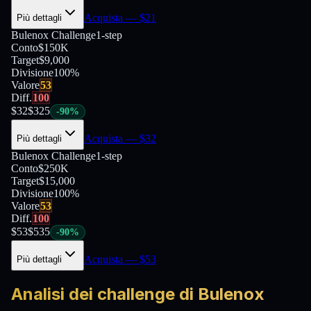
Acquista
— $
21
Più dettagli
Bulenox Challenge
1-step
Conto
$150K
Target
$9,000
Divisione
100
%
Valore
53
Diff.
100
$
32
$
325
-
90
%
Acquista
— $
32
Più dettagli
Bulenox Challenge
1-step
Conto
$250K
Target
$15,000
Divisione
100
%
Valore
53
Diff.
100
$
53
$
535
-
90
%
Acquista
— $
53
Più dettagli
Analisi dei challenge di Bulenox