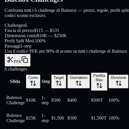
Confronta tutti i 6 challenge di Bulenox — prezzi, regole, profit split
codici sconto esclusivi.
Challenges
6
Fascia di prezzo
$115 — $535
Dimensioni conto
$10K — $250K
Profit Split Med.
100%
Passaggi
1-step
Usa il codice PFK per 90% di sconto su tutti i challenge di Bulenox
PFK
6
challenges
Perdita
Conto
Target
Giornaliero
Divisione
Max
Sfida
Step
Bulenox
1-
$10K
$500
$400
$500
T
100
%
Challenge
step
Bulenox
1-
$25K
$1,500
$500
$1,500
T
100
%
Challenge
step