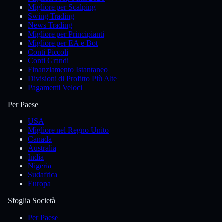
Migliore per Scalping
Swing Trading
News Trading
Migliore per Principianti
Migliore per EA e Bot
Conti Piccoli
Conti Grandi
Finanziamento Istantaneo
Divisioni di Profitto Più Alte
Pagamenti Veloci
Per Paese
USA
Migliore nel Regno Unito
Canada
Australia
India
Nigeria
Sudafrica
Europa
Sfoglia Società
Per Paese