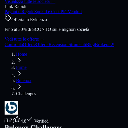
Visualizza tutte le società
→
Link Rapidi
Payout e Regole
Spread e Costi
Più Venduti
Offerta in Evidenza
Fino al 30% di SCONTO sulle migliori società
Vedi tutte le offerte
→
Confronta
Offerte
Offerta
Recensioni
Strumenti
Blog
Brokers
↗
Home
Firme
Bulenox
Challenges
🇺🇸
4.8
Verified
Bulenox Challenges