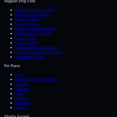
Migliori Prop Firm
Migliori Prop Firm 2026
Migliore per Scalping
Swing Trading
News Trading
Migliore per Principianti
Migliore per EA e Bot
Conti Piccoli
Conti Grandi
Finanziamento Istantaneo
Divisioni di Profitto Più Alte
Pagamenti Veloci
Per Paese
USA
Migliore nel Regno Unito
Canada
Australia
India
Nigeria
Sudafrica
Europa
Sfoglia Società