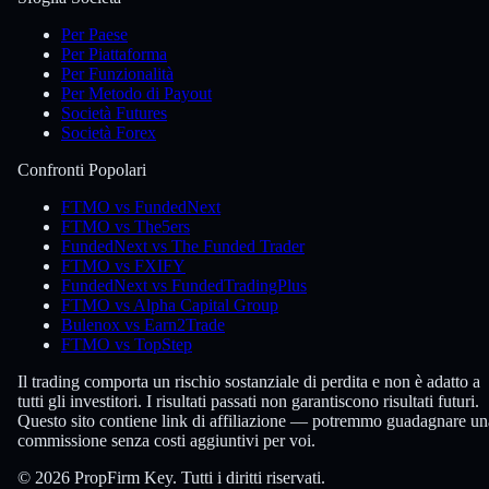
Per Paese
Per Piattaforma
Per Funzionalità
Per Metodo di Payout
Società Futures
Società Forex
Confronti Popolari
FTMO vs FundedNext
FTMO vs The5ers
FundedNext vs The Funded Trader
FTMO vs FXIFY
FundedNext vs FundedTradingPlus
FTMO vs Alpha Capital Group
Bulenox vs Earn2Trade
FTMO vs TopStep
Il trading comporta un rischio sostanziale di perdita e non è adatto a
tutti gli investitori. I risultati passati non garantiscono risultati futuri.
Questo sito contiene link di affiliazione — potremmo guadagnare un
commissione senza costi aggiuntivi per voi.
© 2026 PropFirm Key. Tutti i diritti riservati.