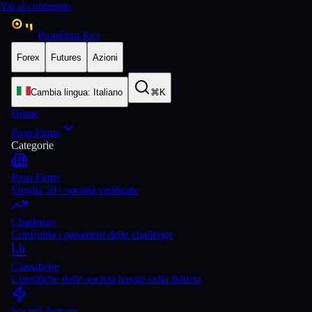
Vai al contenuto
PropFirm Key
Forex
Futures
Azioni
Cambia lingua
:
Italiano
⌘K
Home
Prop Firms
Categorie
Prop Firms
Sfoglia 50+ società verificate
Challenge
Confronta i parametri delle challenge
Classifiche
Classifiche delle società basate sulla fiducia
Società Futures