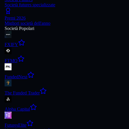
Società futures specializzate
Premi 2026
Migliori società dell'anno
Società Popolari
FXIFY
FTMO
FundedNext
The Funded Trader
Alpha Capital
FuturesElite