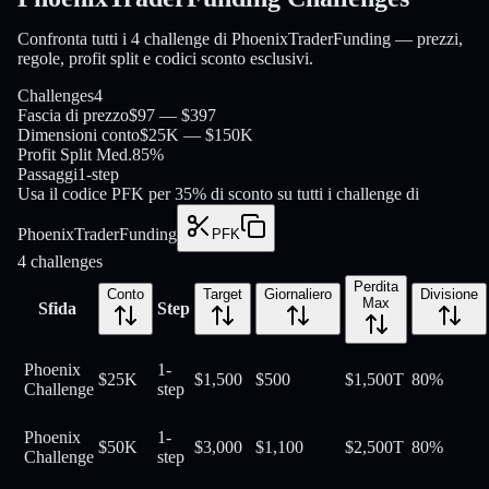
Confronta tutti i 4 challenge di PhoenixTraderFunding — prezzi,
regole, profit split e codici sconto esclusivi.
Challenges
4
Fascia di prezzo
$97 — $397
Dimensioni conto
$25K — $150K
Profit Split Med.
85%
Passaggi
1-step
Usa il codice PFK per 35% di sconto su tutti i challenge di
PhoenixTraderFunding
PFK
4
challenges
Perdita
Conto
Target
Giornaliero
Divisione
Max
Sfida
Step
Phoenix
1-
$25K
$1,500
$500
$1,500
T
80
%
Challenge
step
Phoenix
1-
$50K
$3,000
$1,100
$2,500
T
80
%
Challenge
step