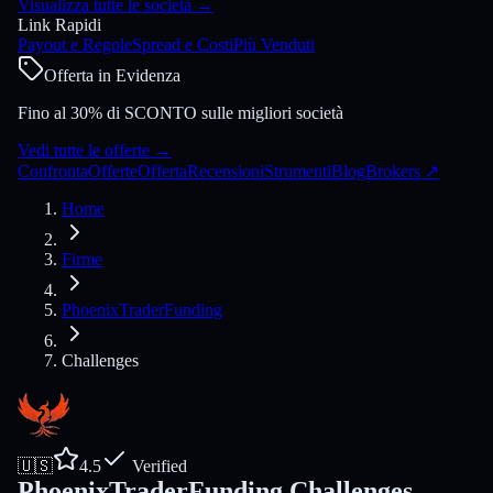
Visualizza tutte le società
→
Link Rapidi
Payout e Regole
Spread e Costi
Più Venduti
Offerta in Evidenza
Fino al 30% di SCONTO sulle migliori società
Vedi tutte le offerte
→
Confronta
Offerte
Offerta
Recensioni
Strumenti
Blog
Brokers
↗
Home
Firme
PhoenixTraderFunding
Challenges
🇺🇸
4.5
Verified
PhoenixTraderFunding Challenges