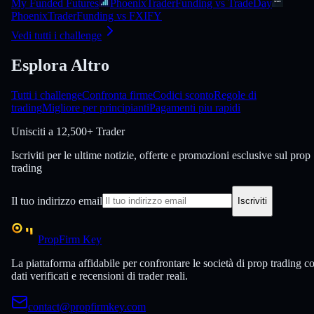
My Funded Futures
PhoenixTraderFunding vs TradeDay
PhoenixTraderFunding vs FXIFY
Vedi tutti i challenge
Esplora Altro
Tutti i challenge
Confronta firme
Codici sconto
Regole di
trading
Migliore per principianti
Pagamenti piu rapidi
Unisciti a
12,500+ Trader
Iscriviti per le ultime notizie, offerte e promozioni esclusive sul prop
trading
Il tuo indirizzo email
Iscriviti
PropFirm Key
La piattaforma affidabile per confrontare le società di prop trading c
dati verificati e recensioni di trader reali.
contact@propfirmkey.com