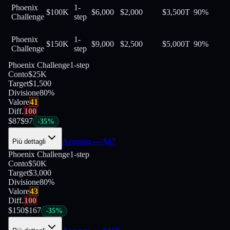
Phoenix
1-
$100K
$6,000
$2,000
$3,500
T
90
%
Challenge
step
Phoenix
1-
$150K
$9,000
$2,500
$5,000
T
90
%
Challenge
step
Phoenix Challenge
1-step
Conto
$25K
Target
$1,500
Divisione
80
%
Valore
41
Diff.
100
$
87
$
97
-
35
%
Acquista
— $
87
Più dettagli
Phoenix Challenge
1-step
Conto
$50K
Target
$3,000
Divisione
80
%
Valore
43
Diff.
100
$
150
$
167
-
35
%