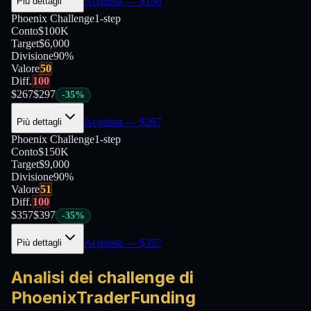
Acquista
— $
150
Più dettagli
Phoenix Challenge
1-step
Conto
$100K
Target
$6,000
Divisione
90
%
Valore
50
Diff.
100
$
267
$
297
-
35
%
Acquista
— $
267
Più dettagli
Phoenix Challenge
1-step
Conto
$150K
Target
$9,000
Divisione
90
%
Valore
51
Diff.
100
$
357
$
397
-
35
%
Acquista
— $
357
Più dettagli
Analisi dei challenge di
PhoenixTraderFunding