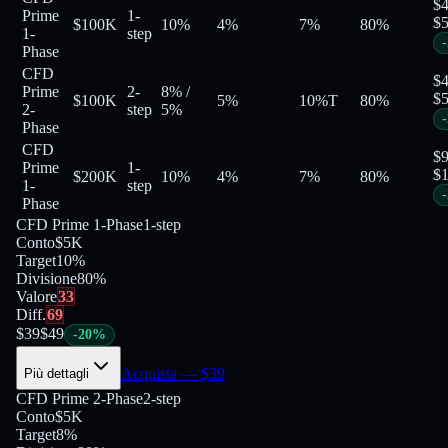
$
Prime
1-
$
$100K
10%
4%
7%
80
%
1-
step
-
Phase
CFD
$
Prime
2-
8%
/
$
$100K
5%
10%
T
80
%
2-
step
5%
-
Phase
CFD
$
Prime
1-
$
$200K
10%
4%
7%
80
%
1-
step
-
Phase
CFD Prime 1-Phase
1-step
Conto
$5K
Target
10%
Divisione
80
%
Valore
33
Diff.
69
$
39
$
49
-
20
%
Acquista
— $
39
Più dettagli
CFD Prime 2-Phase
2-step
Conto
$5K
Target
8%