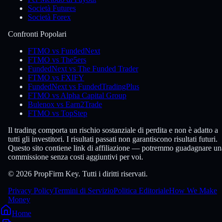
Società Futures
Società Forex
Confronti Popolari
FTMO vs FundedNext
FTMO vs The5ers
FundedNext vs The Funded Trader
FTMO vs FXIFY
FundedNext vs FundedTradingPlus
FTMO vs Alpha Capital Group
Bulenox vs Earn2Trade
FTMO vs TopStep
Il trading comporta un rischio sostanziale di perdita e non è adatto a
tutti gli investitori. I risultati passati non garantiscono risultati futuri.
Questo sito contiene link di affiliazione — potremmo guadagnare un
commissione senza costi aggiuntivi per voi.
© 2026 PropFirm Key. Tutti i diritti riservati.
Privacy Policy
Termini di Servizio
Politica Editoriale
How We Make
Money
Home