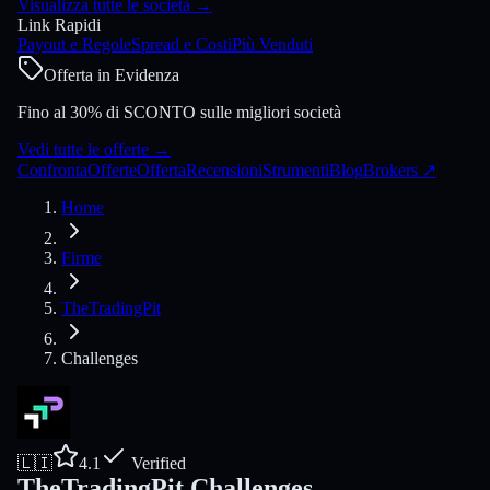
Visualizza tutte le società
→
Link Rapidi
Payout e Regole
Spread e Costi
Più Venduti
Offerta in Evidenza
Fino al 30% di SCONTO sulle migliori società
Vedi tutte le offerte
→
Confronta
Offerte
Offerta
Recensioni
Strumenti
Blog
Brokers
↗
Home
Firme
TheTradingPit
Challenges
🇱🇮
4.1
Verified
TheTradingPit Challenges