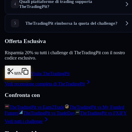
Quali piattaforme di trading supporta
TheTradingPit?
TheTradingPit rimborsa la quota del challenge?
Offerta Esclusiva
Risparmia 20% su tutti i challenge di TheTradingPit con il nostro
codice esclusivo.
Visita TheTradingPit
WIN
Vedi recensione completa di TheTradingPit
Confronta con
TheTradingPit vs Earn2Trade
TheTradingPit vs My Funded
Futures
TheTradingPit vs TradeDay
TheTradingPit vs FXIFY
Vedi tutti i challenge