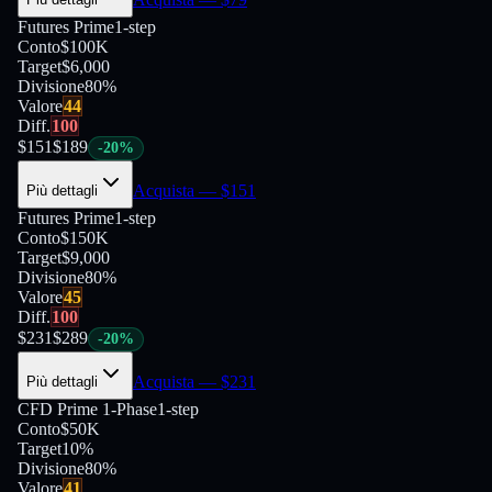
Futures Prime
1-step
Conto
$100K
Target
$6,000
Divisione
80
%
Valore
44
Diff.
100
$
151
$
189
-
20
%
Acquista
— $
151
Più dettagli
Futures Prime
1-step
Conto
$150K
Target
$9,000
Divisione
80
%
Valore
45
Diff.
100
$
231
$
289
-
20
%
Acquista
— $
231
Più dettagli
CFD Prime 1-Phase
1-step
Conto
$50K
Target
10%
Divisione
80
%
Valore
41