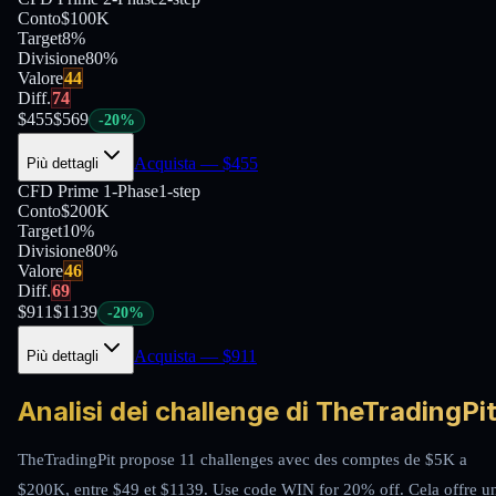
Conto
$100K
Target
8%
Divisione
80
%
Valore
44
Diff.
74
$
455
$
569
-
20
%
Acquista
— $
455
Più dettagli
CFD Prime 1-Phase
1-step
Conto
$200K
Target
10%
Divisione
80
%
Valore
46
Diff.
69
$
911
$
1139
-
20
%
Acquista
— $
911
Più dettagli
Analisi dei challenge di TheTradingPi
TheTradingPit propose 11 challenges avec des comptes de $5K a
$200K, entre $49 et $1139. Use code WIN for 20% off. Cela offre u