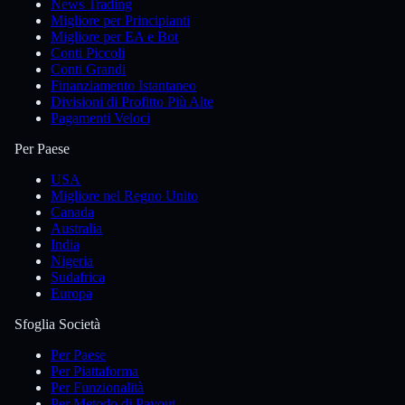
News Trading
Migliore per Principianti
Migliore per EA e Bot
Conti Piccoli
Conti Grandi
Finanziamento Istantaneo
Divisioni di Profitto Più Alte
Pagamenti Veloci
Per Paese
USA
Migliore nel Regno Unito
Canada
Australia
India
Nigeria
Sudafrica
Europa
Sfoglia Società
Per Paese
Per Piattaforma
Per Funzionalità
Per Metodo di Payout