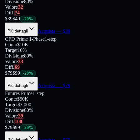
Divisione
80
%
Valore
32
Diff.
74
$
39
$
49
-
20
%
Acquista
— $
39
Più dettagli
CFD Prime 1-Phase
1-step
Conto
$10K
Target
10%
Divisione
80
%
Valore
33
Diff.
69
$
79
$
99
-
20
%
Acquista
— $
79
Più dettagli
Futures Prime
1-step
Conto
$50K
Target
$3,000
Divisione
80
%
Valore
39
Diff.
100
$
79
$
99
-
20
%
Acquista
— $
79
Più dettagli