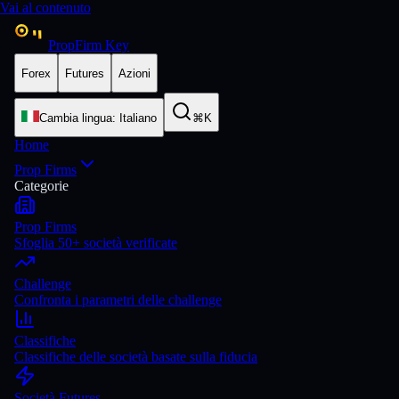
Vai al contenuto
PropFirm Key
Forex
Futures
Azioni
Cambia lingua
:
Italiano
⌘K
Home
Prop Firms
Categorie
Prop Firms
Sfoglia 50+ società verificate
Challenge
Confronta i parametri delle challenge
Classifiche
Classifiche delle società basate sulla fiducia
Società Futures