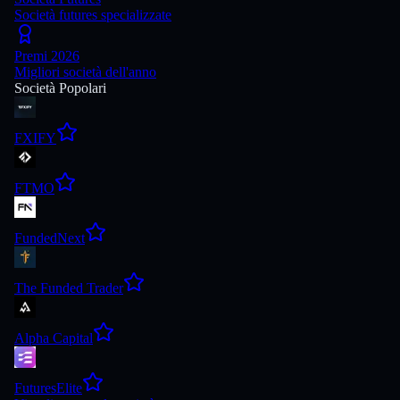
Società futures specializzate
Premi 2026
Migliori società dell'anno
Società Popolari
FXIFY
FTMO
FundedNext
The Funded Trader
Alpha Capital
FuturesElite