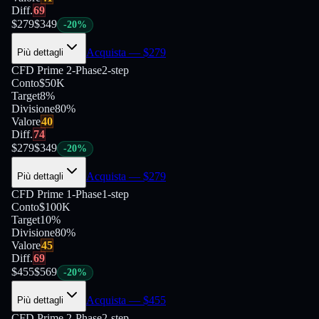
Diff.
69
$
279
$
349
-
20
%
Acquista
— $
279
Più dettagli
CFD Prime 2-Phase
2-step
Conto
$50K
Target
8%
Divisione
80
%
Valore
40
Diff.
74
$
279
$
349
-
20
%
Acquista
— $
279
Più dettagli
CFD Prime 1-Phase
1-step
Conto
$100K
Target
10%
Divisione
80
%
Valore
45
Diff.
69
$
455
$
569
-
20
%
Acquista
— $
455
Più dettagli
CFD Prime 2-Phase
2-step