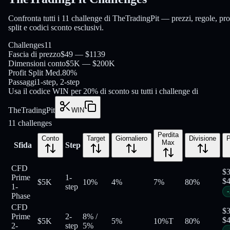
Confronta tutti i 11 challenge di TheTradingPit — prezzi, regole, pro
split e codici sconto esclusivi.
Challenges
11
Fascia di prezzo
$49 — $1139
Dimensioni conto
$5K — $200K
Profit Split Med.
80%
Passaggi
1-step, 2-step
Usa il codice WIN per 20% di sconto su tutti i challenge di
TheTradingPit
WIN
11
challenges
Perdita
Conto
Target
Giornaliero
Divisione
P
Max
Sfida
Step
CFD
$
Prime
1-
$
$5K
10%
4%
7%
80
%
1-
step
-
Phase
CFD
$
Prime
2-
8%
/
$
$5K
5%
10%
T
80
%
2-
step
5%