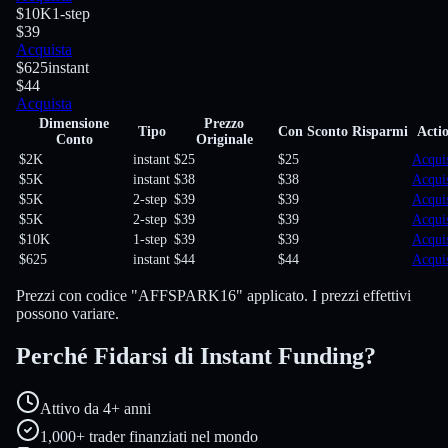
$10K
1-step
$39
Acquista
$625
instant
$44
Acquista
Dimensione
Prezzo
Tipo
Con Sconto
Risparmi
Acti
Conto
Originale
$2K
instant
$25
$25
Acqui
$5K
instant
$38
$38
Acqui
$5K
2-step
$39
$39
Acqui
$5K
2-step
$39
$39
Acqui
$10K
1-step
$39
$39
Acqui
$625
instant
$44
$44
Acqui
Prezzi con codice "AFFSPARK16" applicato. I prezzi effettivi
possono variare.
Perché Fidarsi di Instant Funding?
Attivo da 4+ anni
1,000+ trader finanziati nel mondo