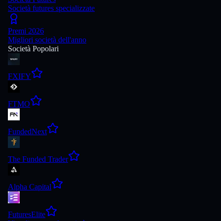
Società futures specializzate
Premi 2026
Migliori società dell'anno
Società Popolari
FXIFY
FTMO
FundedNext
The Funded Trader
Alpha Capital
FuturesElite