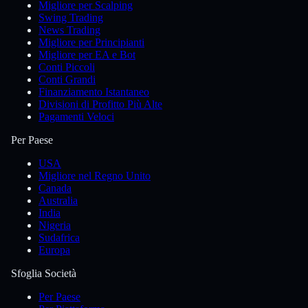
Migliore per Scalping
Swing Trading
News Trading
Migliore per Principianti
Migliore per EA e Bot
Conti Piccoli
Conti Grandi
Finanziamento Istantaneo
Divisioni di Profitto Più Alte
Pagamenti Veloci
Per Paese
USA
Migliore nel Regno Unito
Canada
Australia
India
Nigeria
Sudafrica
Europa
Sfoglia Società
Per Paese