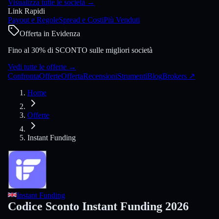
Visualizza tutte le società
→
Link Rapidi
Payout e Regole
Spread e Costi
Più Venduti
Offerta in Evidenza
Fino al 30% di SCONTO sulle migliori società
Vedi tutte le offerte
→
Confronta
Offerte
Offerta
Recensioni
Strumenti
Blog
Brokers
↗
Home
Offerte
Instant Funding
Instant Funding
Codice Sconto Instant Funding 2026