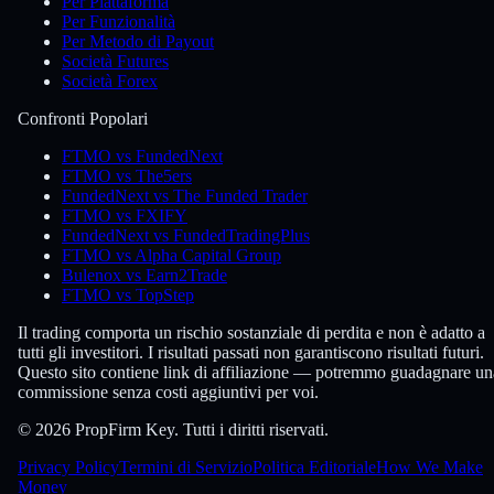
Per Piattaforma
Per Funzionalità
Per Metodo di Payout
Società Futures
Società Forex
Confronti Popolari
FTMO vs FundedNext
FTMO vs The5ers
FundedNext vs The Funded Trader
FTMO vs FXIFY
FundedNext vs FundedTradingPlus
FTMO vs Alpha Capital Group
Bulenox vs Earn2Trade
FTMO vs TopStep
Il trading comporta un rischio sostanziale di perdita e non è adatto a
tutti gli investitori. I risultati passati non garantiscono risultati futuri.
Questo sito contiene link di affiliazione — potremmo guadagnare un
commissione senza costi aggiuntivi per voi.
© 2026 PropFirm Key. Tutti i diritti riservati.
Privacy Policy
Termini di Servizio
Politica Editoriale
How We Make
Money