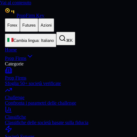
Vai al contenuto
PropFirm Key
Forex
Futures
Azioni
Cambia lingua
:
Italiano
⌘K
Home
Prop Firms
Categorie
Prop Firms
Sfoglia 50+ società verificate
Challenge
Confronta i parametri delle challenge
Classifiche
Classifiche delle società basate sulla fiducia
Società Futures