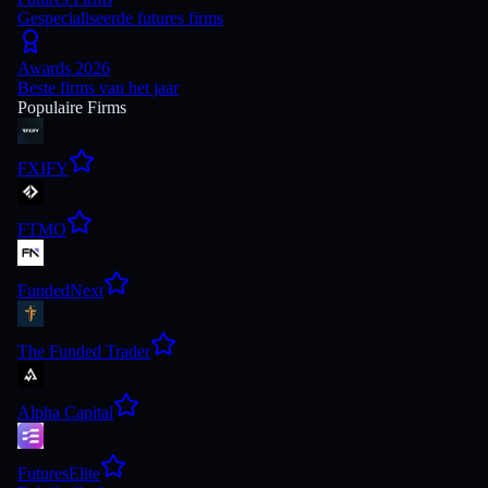
Gespecialiseerde futures firms
Awards 2026
Beste firms van het jaar
Populaire Firms
FXIFY
FTMO
FundedNext
The Funded Trader
Alpha Capital
FuturesElite