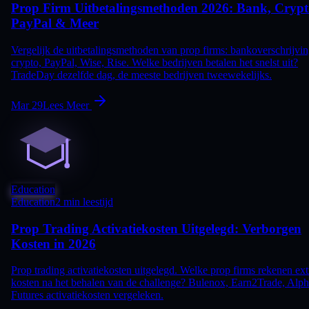
Prop Firm Uitbetalingsmethoden 2026: Bank, Crypt
PayPal & Meer
Vergelijk de uitbetalingsmethoden van prop firms: bankoverschrijvin
crypto, PayPal, Wise, Rise. Welke bedrijven betalen het snelst uit?
TradeDay dezelfde dag, de meeste bedrijven tweewekelijks.
Mar 29
Lees Meer
Education
Education
2 min leestijd
Prop Trading Activatiekosten Uitgelegd: Verborgen
Kosten in 2026
Prop trading activatiekosten uitgelegd. Welke prop firms rekenen ext
kosten na het behalen van de challenge? Bulenox, Earn2Trade, Alp
Futures activatiekosten vergeleken.