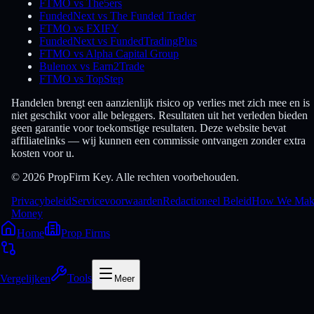
FTMO vs The5ers
FundedNext vs The Funded Trader
FTMO vs FXIFY
FundedNext vs FundedTradingPlus
FTMO vs Alpha Capital Group
Bulenox vs Earn2Trade
FTMO vs TopStep
Handelen brengt een aanzienlijk risico op verlies met zich mee en is
niet geschikt voor alle beleggers. Resultaten uit het verleden bieden
geen garantie voor toekomstige resultaten. Deze website bevat
affiliatelinks — wij kunnen een commissie ontvangen zonder extra
kosten voor u.
© 2026 PropFirm Key. Alle rechten voorbehouden.
Privacybeleid
Servicevoorwaarden
Redactioneel Beleid
How We Mak
Money
Home
Prop Firms
Vergelijken
Tools
Meer