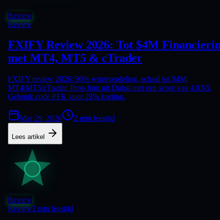
Review
Review
FXIFY Review 2026: Tot $4M Financieri
met MT4, MT5 & cTrader
FXIFY review 2026: 90% winstverdeling, schaal tot $4M,
MT4/MT5/cTrader. Prop firm uit Dubai met een score van 4.83/5.
Gebruik code PFK voor 28% korting.
Mar 29, 2026
2 min leestijd
Lees artikel
Review
Review
2 min leestijd