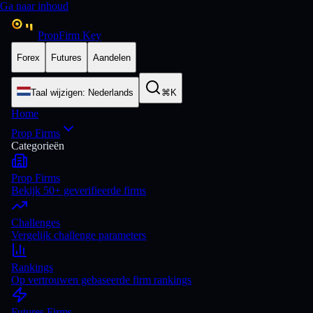
Ga naar inhoud
PropFirm Key
Forex
Futures
Aandelen
Taal wijzigen
:
Nederlands
⌘K
Home
Prop Firms
Categorieën
Prop Firms
Bekijk 50+ geverifieerde firms
Challenges
Vergelijk challenge parameters
Rankings
Op vertrouwen gebaseerde firm rankings
Futures Firms