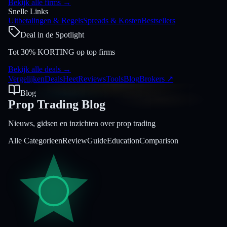
Bekijk alle firms
→
Snelle Links
Uitbetalingen & Regels
Spreads & Kosten
Bestsellers
Deal in de Spotlight
Tot 30% KORTING op top firms
Bekijk alle deals
→
Vergelijken
Deals
Heet
Reviews
Tools
Blog
Brokers
↗
Blog
Prop Trading Blog
Nieuws, gidsen en inzichten over prop trading
Alle Categorieen
Review
Guide
Education
Comparison