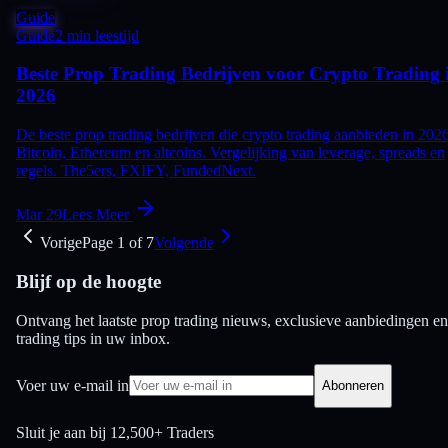
Guide
Guide
2 min leestijd
Beste Prop Trading Bedrijven voor Crypto Trading 
2026
De beste prop trading bedrijven die crypto trading aanbieden in 2026
Bitcoin, Ethereum en altcoins. Vergelijking van leverage, spreads en
regels. The5ers, FXIFY, FundedNext.
Mar 29
Lees Meer
Vorige
Page
1
of
7
Volgende
Blijf op de hoogte
Ontvang het laatste prop trading nieuws, exclusieve aanbiedingen en
trading tips in uw inbox.
Voer uw e-mail in
Abonneren
Sluit je aan bij
12,500+ Traders