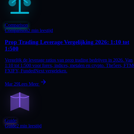
Comparison
Comparison
2 min leestijd
Prop Trading Leverage Vergelijking 2026: 1:10 tot
1:500
Vergelijk de leverage ratios van prop trading bedrijven in 2026. Van
1:10 tot 1:500 voor forex, indices, metalen en crypto. The5ers, FT
FXIFY, FundedNext vergeleken.
Mar 29
Lees Meer
Guide
Guide
2 min leestijd