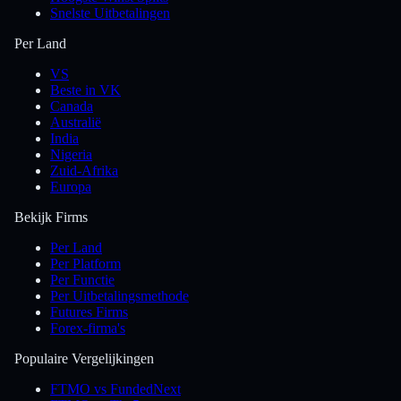
Snelste Uitbetalingen
Per Land
VS
Beste in VK
Canada
Australië
India
Nigeria
Zuid-Afrika
Europa
Bekijk Firms
Per Land
Per Platform
Per Functie
Per Uitbetalingsmethode
Futures Firms
Forex-firma's
Populaire Vergelijkingen
FTMO vs FundedNext