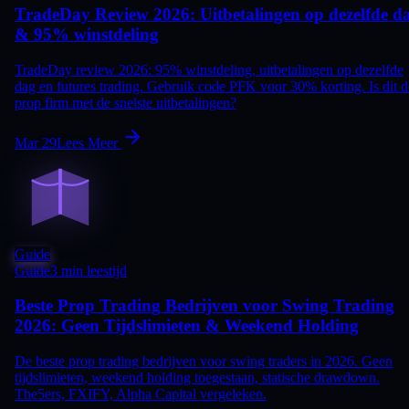
TradeDay Review 2026: Uitbetalingen op dezelfde d
& 95% winstdeling
TradeDay review 2026: 95% winstdeling, uitbetalingen op dezelfde
dag en futures trading. Gebruik code PFK voor 30% korting. Is dit d
prop firm met de snelste uitbetalingen?
Mar 29
Lees Meer
Guide
Guide
3 min leestijd
Beste Prop Trading Bedrijven voor Swing Trading
2026: Geen Tijdslimieten & Weekend Holding
De beste prop trading bedrijven voor swing traders in 2026. Geen
tijdslimieten, weekend holding toegestaan, statische drawdown.
The5ers, FXIFY, Alpha Capital vergeleken.