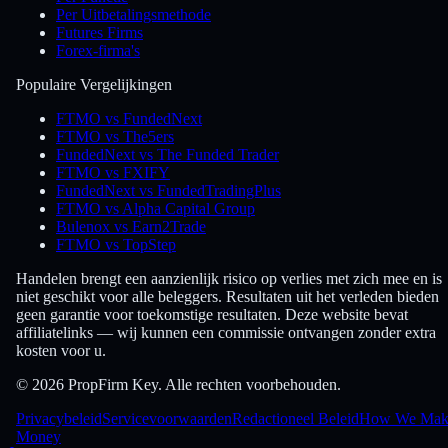
Per Uitbetalingsmethode
Futures Firms
Forex-firma's
Populaire Vergelijkingen
FTMO vs FundedNext
FTMO vs The5ers
FundedNext vs The Funded Trader
FTMO vs FXIFY
FundedNext vs FundedTradingPlus
FTMO vs Alpha Capital Group
Bulenox vs Earn2Trade
FTMO vs TopStep
Handelen brengt een aanzienlijk risico op verlies met zich mee en is
niet geschikt voor alle beleggers. Resultaten uit het verleden bieden
geen garantie voor toekomstige resultaten. Deze website bevat
affiliatelinks — wij kunnen een commissie ontvangen zonder extra
kosten voor u.
© 2026 PropFirm Key. Alle rechten voorbehouden.
Privacybeleid
Servicevoorwaarden
Redactioneel Beleid
How We Mak
Money