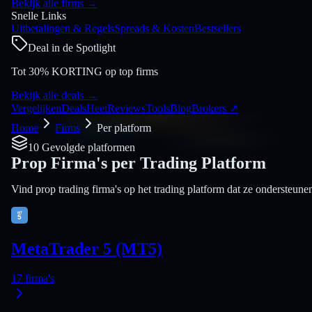
Bekijk alle firms
→
Snelle Links
Uitbetalingen & Regels
Spreads & Kosten
Bestsellers
Deal in de Spotlight
Tot 30% KORTING op top firms
Bekijk alle deals
→
Vergelijken
Deals
Heet
Reviews
Tools
Blog
Brokers
↗
Home
Firms
Per platform
10 Gevolgde platformen
Prop Firma's per Trading Platform
Vind prop trading firma's op het trading platform dat ze ondersteune
MetaTrader 5 (MT5)
17
firma's