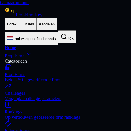
Ga naar inhoud
PropFirm Key
Forex
Futures
Aandelen
Taal wijzigen
:
Nederlands
⌘K
Home
Prop Firms
Categorieën
Prop Firms
Bekijk 50+ geverifieerde firms
Challenges
Vergelijk challenge parameters
Rankings
Op vertrouwen gebaseerde firm rankings
Futures Firms