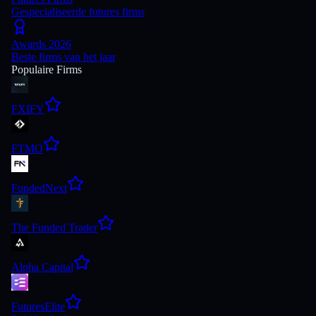
Gespecialiseerde futures firms
Awards 2026
Beste firms van het jaar
Populaire Firms
FXIFY
FTMO
FundedNext
The Funded Trader
Alpha Capital
FuturesElite