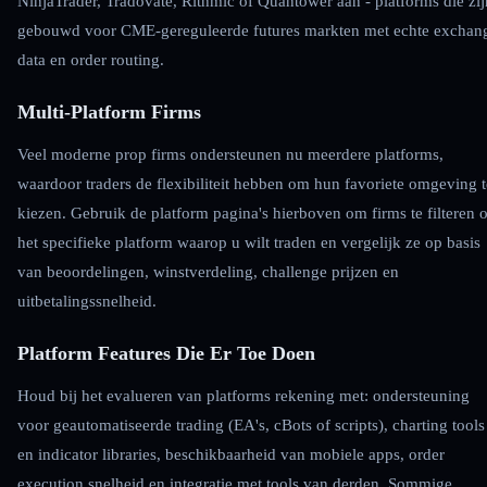
NinjaTrader, Tradovate, Rithmic of Quantower aan - platforms die zij
gebouwd voor CME-gereguleerde futures markten met echte exchan
data en order routing.
Multi-Platform Firms
Veel moderne prop firms ondersteunen nu meerdere platforms,
waardoor traders de flexibiliteit hebben om hun favoriete omgeving t
kiezen. Gebruik de platform pagina's hierboven om firms te filteren 
het specifieke platform waarop u wilt traden en vergelijk ze op basis
van beoordelingen, winstverdeling, challenge prijzen en
uitbetalingssnelheid.
Platform Features Die Er Toe Doen
Houd bij het evalueren van platforms rekening met: ondersteuning
voor geautomatiseerde trading (EA's, cBots of scripts), charting tools
en indicator libraries, beschikbaarheid van mobiele apps, order
execution snelheid en integratie met tools van derden. Sommige