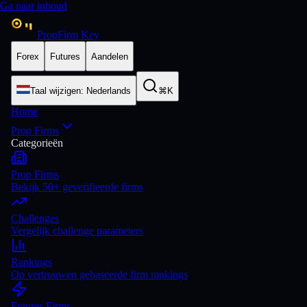
Ga naar inhoud
PropFirm Key
Forex
Futures
Aandelen
Taal wijzigen
:
Nederlands
⌘K
Home
Prop Firms
Categorieën
Prop Firms
Bekijk 50+ geverifieerde firms
Challenges
Vergelijk challenge parameters
Rankings
Op vertrouwen gebaseerde firm rankings
Futures Firms