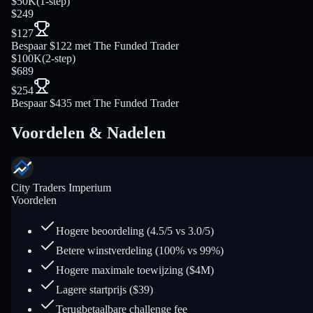
$50K
(
1-step
)
$249
$127
Bespaar $122 met The Funded Trader
$100K
(
2-step
)
$689
$254
Bespaar $435 met The Funded Trader
Voordelen & Nadelen
City Traders Imperium
Voordelen
Hogere beoordeling (4.5/5 vs 3.0/5)
Betere winstverdeling (100% vs 99%)
Hogere maximale toewijzing ($4M)
Lagere startprijs ($39)
Terugbetaalbare challenge fee