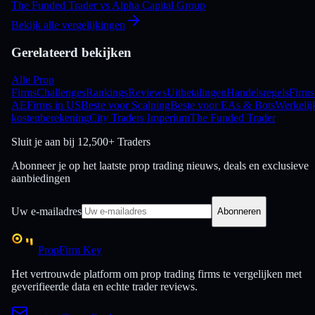
The Funded Trader
vs
Alpha Capital Group
Bekijk alle vergelijkingen
Gerelateerd bekijken
Alle Prop
Firms
Challenges
Rankings
Reviews
Uitbetalingen
Handelsregels
Firms
AE
Firms in US
Beste voor Scalping
Beste voor EAs & Bots
Werkelij
kostenberekening
City Traders Imperium
The Funded Trader
Sluit je aan bij
12,500+ Traders
Abonneer je op het laatste prop trading nieuws, deals en exclusieve
aanbiedingen
Uw e-mailadres
Abonneren
PropFirm Key
Het vertrouwde platform om prop trading firms te vergelijken met
geverifieerde data en echte trader reviews.