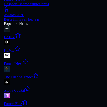
Gespecialiseerde futures firms
Awards 2026
Beste firms van het jaar
Populaire Firms
FXIFY
FTMO
FundedNext
The Funded Trader
Alpha Capital
FuturesElite