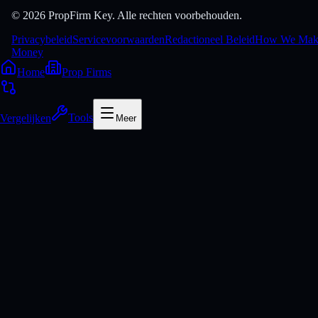
© 2026 PropFirm Key. Alle rechten voorbehouden.
Privacybeleid
Servicevoorwaarden
Redactioneel Beleid
How We Mak
Money
Home
Prop Firms
Vergelijken
Tools
Meer