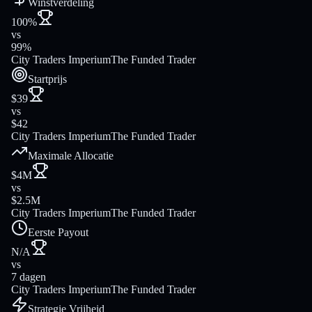
Winstverdeling
100%
vs
99%
City Traders Imperium
The Funded Trader
Startprijs
$39
vs
$42
City Traders Imperium
The Funded Trader
Maximale Allocatie
$4M
vs
$2.5M
City Traders Imperium
The Funded Trader
Eerste Payout
N/A
vs
7 dagen
City Traders Imperium
The Funded Trader
Strategie Vrijheid