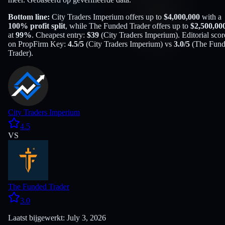
Bottom line:
City Traders Imperium
offers up to
$
4,000,000
with a
100
% profit split
, while
The Funded Trader
offers up to
$
2,500,00
at
99
%
. Cheapest entry:
$
39
(
City Traders Imperium
). Editorial scor
on PropFirm Key:
4.5
/5
(
City Traders Imperium
) vs
3.0
/5
(
The Fun
Trader
).
City Traders Imperium
4.5
VS
The Funded Trader
3.0
Laatst bijgewerkt: July 3, 2026