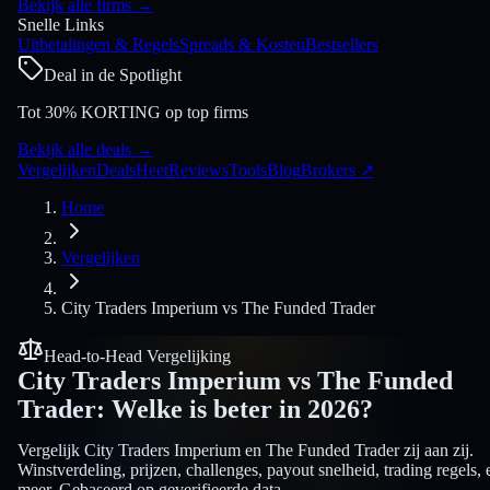
Bekijk alle firms
→
Snelle Links
Uitbetalingen & Regels
Spreads & Kosten
Bestsellers
Deal in de Spotlight
Tot 30% KORTING op top firms
Bekijk alle deals
→
Vergelijken
Deals
Heet
Reviews
Tools
Blog
Brokers
↗
Home
Vergelijken
City Traders Imperium
vs
The Funded Trader
Head-to-Head Vergelijking
City Traders Imperium
vs
The Funded
Trader
:
Welke is beter in 2026?
Vergelijk City Traders Imperium en The Funded Trader zij aan zij.
Winstverdeling, prijzen, challenges, payout snelheid, trading regels, 
meer. Gebaseerd op geverifieerde data.