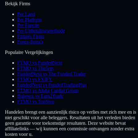
Bekijk Firms
Per Land
Per Platform
Per Functie
Per Uitbetalingsmethode
Futures Firms
Forex-firma's
Populaire Vergelijkingen
FTMO vs FundedNext
FTMO vs The5ers
FundedNext vs The Funded Trader
FTMO vs FXIFY
FundedNext vs FundedTradingPlus
FTMO vs Alpha Capital Group
Bulenox vs Earn2Trade
FTMO vs TopStep
Handelen brengt een aanzienlijk risico op verlies met zich mee en is
niet geschikt voor alle beleggers. Resultaten uit het verleden bieden
geen garantie voor toekomstige resultaten. Deze website bevat
affiliatelinks — wij kunnen een commissie ontvangen zonder extra
kosten voor u.