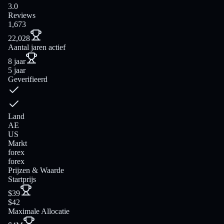
3.0
Reviews
1,673
22,028
Aantal jaren actief
8 jaar
5 jaar
Geverifieerd
Land
AE
US
Markt
forex
forex
Prijzen & Waarde
Startprijs
$39
$42
Maximale Allocatie