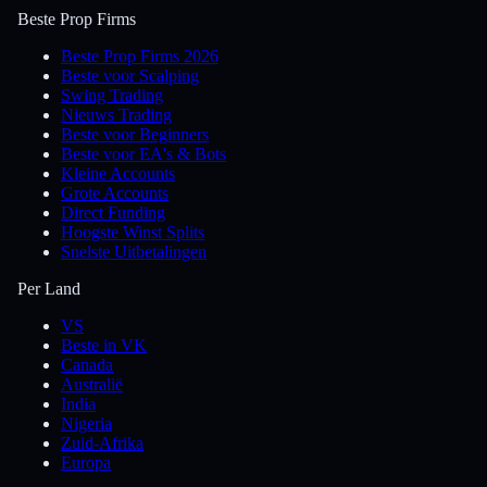
Beste Prop Firms
Beste Prop Firms 2026
Beste voor Scalping
Swing Trading
Nieuws Trading
Beste voor Beginners
Beste voor EA's & Bots
Kleine Accounts
Grote Accounts
Direct Funding
Hoogste Winst Splits
Snelste Uitbetalingen
Per Land
VS
Beste in VK
Canada
Australië
India
Nigeria
Zuid-Afrika
Europa