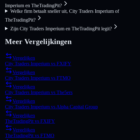
Imperium en TheTradingPit?
Welke firm betaalt sneller uit, City Traders Imperium of
TheTradingPit?
Zijn City Traders Imperium en TheTradingPit legit?
Meer Vergelijkingen
Vergelijken
City Traders Imperium
vs
FXIFY
Vergelijken
City Traders Imperium
vs
FTMO
Vergelijken
City Traders Imperium
vs
The5ers
Vergelijken
City Traders Imperium
vs
Alpha Capital Group
Vergelijken
TheTradingPit
vs
FXIFY
Vergelijken
TheTradingPit
vs
FTMO