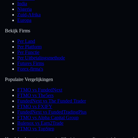
India
Nigeria
Zuid-Afrika
Europa
Bekijk Firms
Per Land
Per Platform
Per Functie
Per Uitbetalingsmethode
Futures Firms
Forex-firma's
Populaire Vergelijkingen
FTMO vs FundedNext
FTMO vs The5ers
FundedNext vs The Funded Trader
FTMO vs FXIFY
FundedNext vs FundedTradingPlus
FTMO vs Alpha Capital Group
Bulenox vs Earn2Trade
FTMO vs TopStep