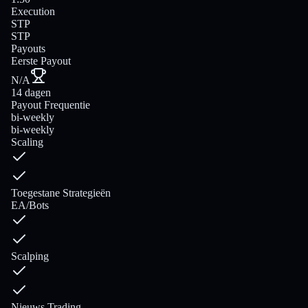
Execution
STP
STP
Payouts
Eerste Payout
N/A
14 dagen
Payout Frequentie
bi-weekly
bi-weekly
Scaling
Toegestane Strategieën
EA/Bots
Scalping
Nieuws Trading