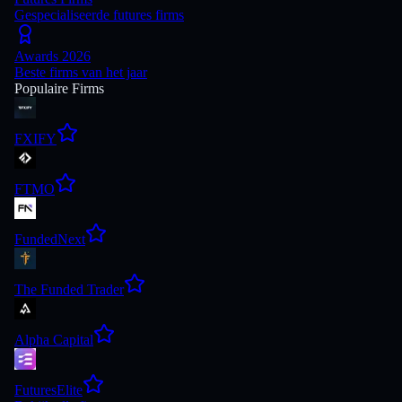
Gespecialiseerde futures firms
Awards 2026
Beste firms van het jaar
Populaire Firms
FXIFY
FTMO
FundedNext
The Funded Trader
Alpha Capital
FuturesElite