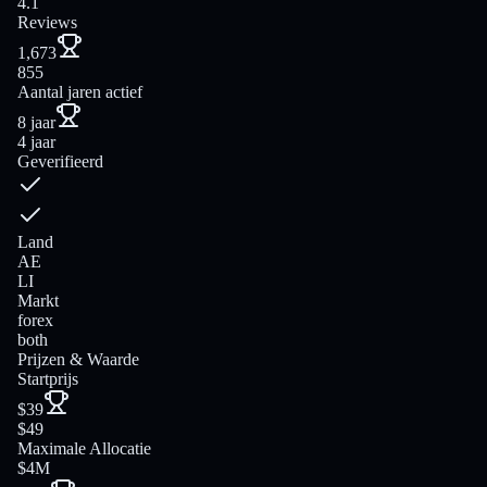
4.1
Reviews
1,673
855
Aantal jaren actief
8 jaar
4 jaar
Geverifieerd
Land
AE
LI
Markt
forex
both
Prijzen & Waarde
Startprijs
$39
$49
Maximale Allocatie
$4M