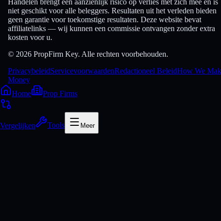
Handelen brengt een aanzienlijk risico op verlies met zich mee en is
niet geschikt voor alle beleggers. Resultaten uit het verleden bieden
geen garantie voor toekomstige resultaten. Deze website bevat
affiliatelinks — wij kunnen een commissie ontvangen zonder extra
kosten voor u.
© 2026 PropFirm Key. Alle rechten voorbehouden.
Privacybeleid
Servicevoorwaarden
Redactioneel Beleid
How We Mak
Money
Home
Prop Firms
Vergelijken
Tools
Meer