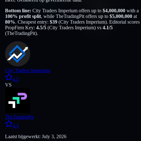
Bottom line:
City Traders Imperium
offers up to
$
4,000,000
with a
100
% profit split
, while
TheTradingPit
offers up to
$
5,000,000
at
80
%
. Cheapest entry:
$
39
(
City Traders Imperium
). Editorial scores
PropFirm Key:
4.5
/5
(
City Traders Imperium
) vs
4.1
/5
(
TheTradingPit
).
City Traders Imperium
4.5
VS
TheTradingPit
4.1
Laatst bijgewerkt: July 3, 2026