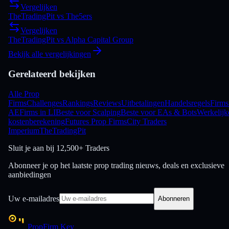
Vergelijken
TheTradingPit
vs
The5ers
Vergelijken
TheTradingPit
vs
Alpha Capital Group
Bekijk alle vergelijkingen
Gerelateerd bekijken
Alle Prop
Firms
Challenges
Rankings
Reviews
Uitbetalingen
Handelsregels
Firms
AE
Firms in LI
Beste voor Scalping
Beste voor EAs & Bots
Werkelijk
kostenberekening
Futures Prop Firms
City Traders
Imperium
TheTradingPit
Sluit je aan bij
12,500+ Traders
Abonneer je op het laatste prop trading nieuws, deals en exclusieve
aanbiedingen
Uw e-mailadres
Abonneren
PropFirm Key