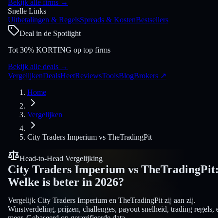
Bekijk alle firms
→
Snelle Links
Uitbetalingen & Regels
Spreads & Kosten
Bestsellers
Deal in de Spotlight
Tot 30% KORTING op top firms
Bekijk alle deals
→
Vergelijken
Deals
Heet
Reviews
Tools
Blog
Brokers
↗
Home
Vergelijken
City Traders Imperium
vs
TheTradingPit
Head-to-Head Vergelijking
City Traders Imperium
vs
TheTradingPit
Welke is beter in 2026?
Vergelijk City Traders Imperium en TheTradingPit zij aan zij.
Winstverdeling, prijzen, challenges, payout snelheid, trading regels, 
meer. Gebaseerd op geverifieerde data.