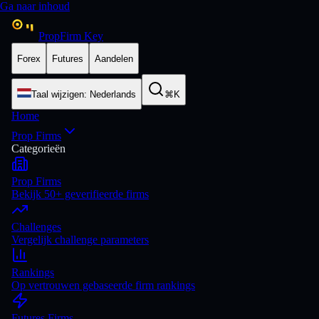
Ga naar inhoud
PropFirm Key
Forex
Futures
Aandelen
Taal wijzigen
:
Nederlands
⌘K
Home
Prop Firms
Categorieën
Prop Firms
Bekijk 50+ geverifieerde firms
Challenges
Vergelijk challenge parameters
Rankings
Op vertrouwen gebaseerde firm rankings
Futures Firms