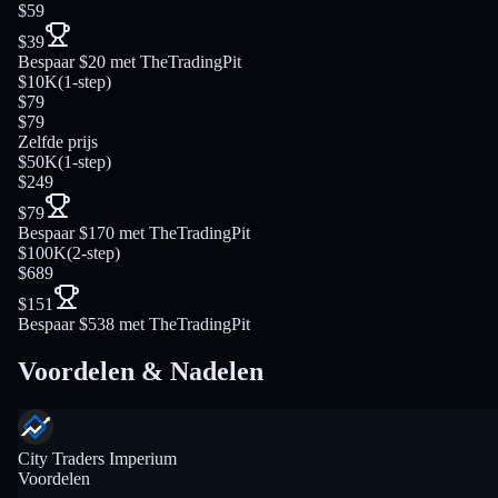
$59
$39
Bespaar $20 met TheTradingPit
$10K
(
1-step
)
$79
$79
Zelfde prijs
$50K
(
1-step
)
$249
$79
Bespaar $170 met TheTradingPit
$100K
(
2-step
)
$689
$151
Bespaar $538 met TheTradingPit
Voordelen & Nadelen
City Traders Imperium
Voordelen