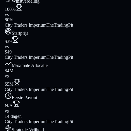
Winstverdeling
100%
vs
80%
City Traders Imperium
TheTradingPit
Startprijs
$39
vs
$49
City Traders Imperium
TheTradingPit
Maximale Allocatie
$4M
vs
$5M
City Traders Imperium
TheTradingPit
Eerste Payout
N/A
vs
14 dagen
City Traders Imperium
TheTradingPit
Strategie Vrijheid