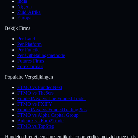
India
Nigeria
Zuid-Afrika
Europa
Bekijk Firms
Per Land
Per Platform
Per Functie
Per Uitbetalingsmethode
Futures Firms
Forex-firma's
Populaire Vergelijkingen
FTMO vs FundedNext
FTMO vs The5ers
FundedNext vs The Funded Trader
FTMO vs FXIFY
FundedNext vs FundedTradingPlus
FTMO vs Alpha Capital Group
Bulenox vs Earn2Trade
FTMO vs TopStep
Handelen brengt een aanzienlijk risico op verlies met zich mee en is