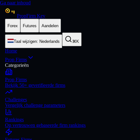
Ga naar inhoud
PropFirm Key
Forex
Futures
Aandelen
Taal wijzigen
:
Nederlands
⌘K
Home
Prop Firms
Categorieën
Prop Firms
Bekijk 50+ geverifieerde firms
Challenges
Vergelijk challenge parameters
Rankings
Op vertrouwen gebaseerde firm rankings
Futures Firms