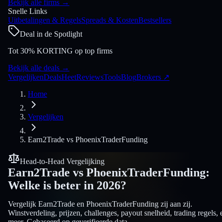
Bekijk alle firms
→
Snelle Links
Uitbetalingen & Regels
Spreads & Kosten
Bestsellers
Deal in de Spotlight
Tot 30% KORTING op top firms
Bekijk alle deals
→
Vergelijken
Deals
Heet
Reviews
Tools
Blog
Brokers
↗
Home
Vergelijken
Earn2Trade
vs
PhoenixTraderFunding
Head-to-Head Vergelijking
Earn2Trade
vs
PhoenixTraderFunding
:
Welke is beter in 2026?
Vergelijk Earn2Trade en PhoenixTraderFunding zij aan zij.
Winstverdeling, prijzen, challenges, payout snelheid, trading regels, 
meer. Gebaseerd op geverifieerde data.