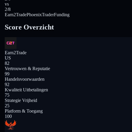
vs
2/8
Earn2Trade
PhoenixTraderFunding
Score Overzicht
Earn2Trade
US
82
Vertrouwen & Reputatie
99
Handelsvoorwaarden
92
Kwaliteit Uitbetalingen
75
Strategie Vrijheid
25
Platform & Toegang
100