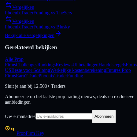
Vergelijken
PhoenixTraderFunding
vs
The5ers
Vergelijken
PhoenixTraderFunding
vs
Blusky
Bekijk alle vergelijkingen
Gerelateerd bekijken
Alle Prop
Firms
Challenges
Rankings
Reviews
Uitbetalingen
Handelsregels
Firms
US
Beste voor Scalping
Werkelijke kostenberekening
Futures Prop
Firms
Earn2Trade
PhoenixTraderFunding
Sluit je aan bij
12,500+ Traders
Abonneer je op het laatste prop trading nieuws, deals en exclusieve
aanbiedingen
Uw e-mailadres
Abonneren
PropFirm Key