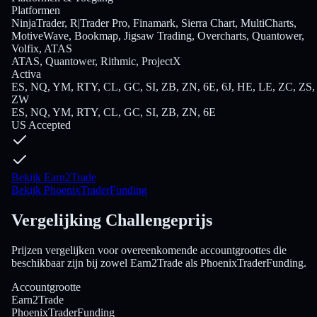
Platformen
NinjaTrader, R|Trader Pro, Finamark, Sierra Chart, MultiCharts,
MotiveWave, Bookmap, Jigsaw Trading, Overcharts, Quantower,
Volfix, ATAS
ATAS, Quantower, Rithmic, ProjectX
Activa
ES, NQ, YM, RTY, CL, GC, SI, ZB, ZN, 6E, 6J, HE, LE, ZC, ZS,
ZW
ES, NQ, YM, RTY, CL, GC, SI, ZB, ZN, 6E
US Accepted
Bekijk Earn2Trade
Bekijk PhoenixTraderFunding
Vergelijking Challengeprijs
Prijzen vergelijken voor overeenkomende accountgroottes die
beschikbaar zijn bij zowel Earn2Trade als PhoenixTraderFunding.
Accountgrootte
Earn2Trade
PhoenixTraderFunding