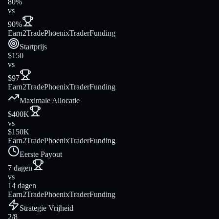
80%
vs
90%
Earn2Trade
PhoenixTraderFunding
Startprijs
$150
vs
$97
Earn2Trade
PhoenixTraderFunding
Maximale Allocatie
$400K
vs
$150K
Earn2Trade
PhoenixTraderFunding
Eerste Payout
7 dagen
vs
14 dagen
Earn2Trade
PhoenixTraderFunding
Strategie Vrijheid
2/8