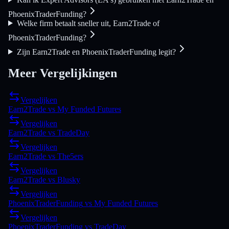
PhoenixTraderFunding?
Welke firm betaalt sneller uit, Earn2Trade of
PhoenixTraderFunding?
Zijn Earn2Trade en PhoenixTraderFunding legit?
Meer Vergelijkingen
Vergelijken
Earn2Trade
vs
My Funded Futures
Vergelijken
Earn2Trade
vs
TradeDay
Vergelijken
Earn2Trade
vs
The5ers
Vergelijken
Earn2Trade
vs
Blusky
Vergelijken
PhoenixTraderFunding
vs
My Funded Futures
Vergelijken
PhoenixTraderFunding
vs
TradeDay