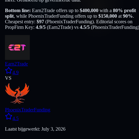
Bottom line:
Earn2Trade
offers up to
$
400,000
with a
80
% profit
split
, while
PhoenixTraderFunding
offers up to
$
150,000
at
90
%
.
Cheapest entry:
$
97
(
PhoenixTraderFunding
). Editorial scores on
PropFirm Key:
4.9
/5
(
Earn2Trade
) vs
4.5
/5
(
PhoenixTraderFunding
Earn2Trade
4.9
VS
PhoenixTraderFunding
4.5
Laatst bijgewerkt: July 3, 2026