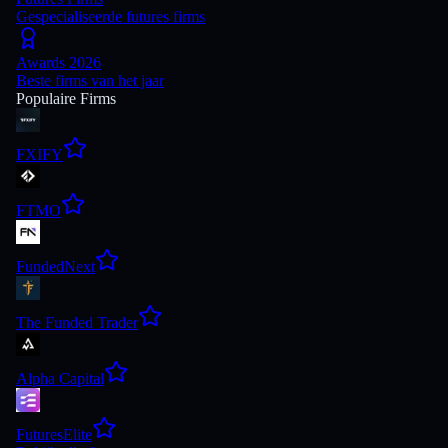
Gespecialiseerde futures firms
Awards 2026
Beste firms van het jaar
Populaire Firms
FXIFY
FTMO
FundedNext
The Funded Trader
Alpha Capital
FuturesElite