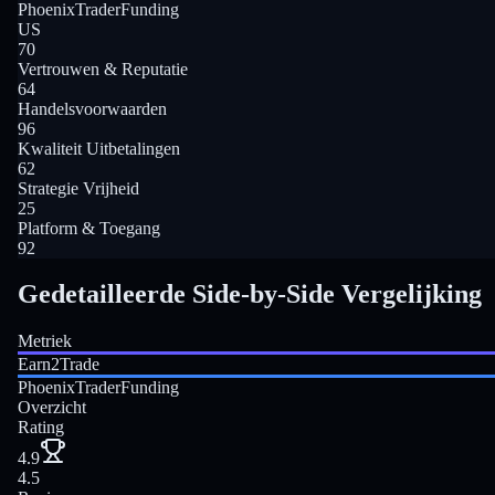
PhoenixTraderFunding
US
70
Vertrouwen & Reputatie
64
Handelsvoorwaarden
96
Kwaliteit Uitbetalingen
62
Strategie Vrijheid
25
Platform & Toegang
92
Gedetailleerde Side-by-Side Vergelijking
Metriek
Earn2Trade
PhoenixTraderFunding
Overzicht
Rating
4.9
4.5