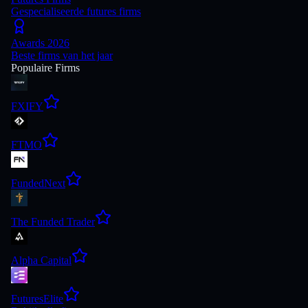
Gespecialiseerde futures firms
Awards 2026
Beste firms van het jaar
Populaire Firms
FXIFY
FTMO
FundedNext
The Funded Trader
Alpha Capital
FuturesElite