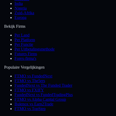
India
Nigeria
Zuid-Afrika
Europa
Bekijk Firms
Per Land
Per Platform
Per Functie
Per Uitbetalingsmethode
Futures Firms
Forex-firma's
Populaire Vergelijkingen
FTMO vs FundedNext
FTMO vs The5ers
FundedNext vs The Funded Trader
FTMO vs FXIFY
FundedNext vs FundedTradingPlus
FTMO vs Alpha Capital Group
Bulenox vs Earn2Trade
FTMO vs TopStep