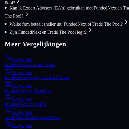
Pool?
Kan ik Expert Advisors (EA's) gebruiken met FundedNext en Tr
The Pool?
Welke firm betaalt sneller uit, FundedNext of Trade The Pool?
Zijn FundedNext en Trade The Pool legit?
Meer Vergelijkingen
Vergelijken
FundedNext
vs
Earn2Trade
Vergelijken
FundedNext
vs
My Funded Futures
Vergelijken
FundedNext
vs
TradeDay
Vergelijken
FundedNext
vs
FXIFY
Vergelijken
Trade The Pool
vs
Earn2Trade
Vergelijken