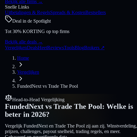
Bekijk alle firms
→
Snelle Links
Uitbetalingen & Regels
Spreads & Kosten
Bestsellers
Deal in de Spotlight
Tot 30% KORTING op top firms
Bekijk alle deals
→
Vergelijken
Deals
Heet
Reviews
Tools
Blog
Brokers
↗
Home
Vergelijken
FundedNext
vs
Trade The Pool
Head-to-Head Vergelijking
FundedNext
vs
Trade The Pool
:
Welke is
beter in 2026?
Vergelijk FundedNext en Trade The Pool zij aan zij. Winstverdeling,
prijzen, challenges, payout snelheid, trading regels, en meer.
Gebaseerd op geverifieerde data.