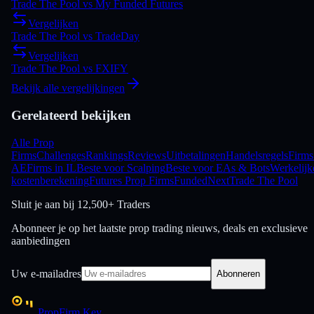
Trade The Pool
vs
My Funded Futures
Vergelijken
Trade The Pool
vs
TradeDay
Vergelijken
Trade The Pool
vs
FXIFY
Bekijk alle vergelijkingen
Gerelateerd bekijken
Alle Prop
Firms
Challenges
Rankings
Reviews
Uitbetalingen
Handelsregels
Firms
AE
Firms in IL
Beste voor Scalping
Beste voor EAs & Bots
Werkelijk
kostenberekening
Futures Prop Firms
FundedNext
Trade The Pool
Sluit je aan bij
12,500+ Traders
Abonneer je op het laatste prop trading nieuws, deals en exclusieve
aanbiedingen
Uw e-mailadres
Abonneren
PropFirm Key