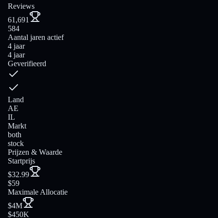
Reviews
61,691
584
Aantal jaren actief
4 jaar
4 jaar
Geverifieerd
Land
AE
IL
Markt
both
stock
Prijzen & Waarde
Startprijs
$32.99
$59
Maximale Allocatie
$4M
$450K