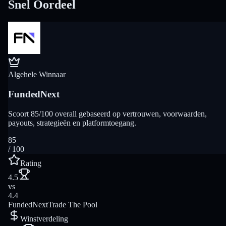
Snel Oordeel
Algehele Winnaar
FundedNext
Scoort 85/100 overall gebaseerd op vertrouwen, voorwaarden,
payouts, strategieën en platformtoegang.
85
/ 100
Rating
4.5
vs
4.4
FundedNext
Trade The Pool
Winstverdeling