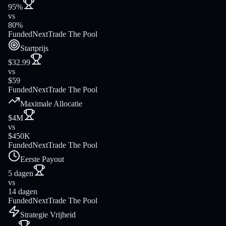
95%
vs
80%
FundedNext
Trade The Pool
Startprijs
$32.99
vs
$59
FundedNext
Trade The Pool
Maximale Allocatie
$4M
vs
$450K
FundedNext
Trade The Pool
Eerste Payout
5 dagen
vs
14 dagen
FundedNext
Trade The Pool
Strategie Vrijheid