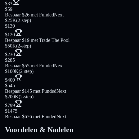
$33
$59
Bespaar $26 met FundedNext
$25K
(
2-step
)
$139
$120
Bespaar $19 met Trade The Pool
$50K
(
2-step
)
$230
$285
Bespaar $55 met FundedNext
$100K
(
2-step
)
$400
$545
Bespaar $145 met FundedNext
$200K
(
2-step
)
$799
$1475
Bespaar $676 met FundedNext
Voordelen & Nadelen