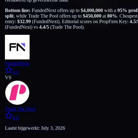
Bottom line:
FundedNext
offers up to
$
4,000,000
with a
95
% profi
split
, while
Trade The Pool
offers up to
$
450,000
at
80
%
. Cheapest
entry:
$
32.99
(
FundedNext
). Editorial scores on PropFirm Key:
4.5
/
(
FundedNext
) vs
4.4
/5
(
Trade The Pool
).
FundedNext
4.5
VS
Trade The Pool
4.4
Laatst bijgewerkt: July 3, 2026