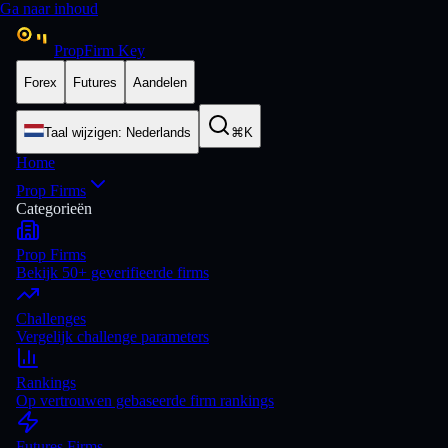
Ga naar inhoud
PropFirm Key
Forex
Futures
Aandelen
Taal wijzigen
:
Nederlands
⌘K
Home
Prop Firms
Categorieën
Prop Firms
Bekijk 50+ geverifieerde firms
Challenges
Vergelijk challenge parameters
Rankings
Op vertrouwen gebaseerde firm rankings
Futures Firms