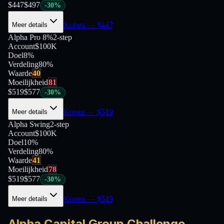
$
447
$
497
-
30
%
Kopen
— $
447
Meer details
Alpha Pro 8%
2-step
Account
$100K
Doel
8%
Verdeling
80
%
Waarde
40
Moeilijkheid
81
$
519
$
577
-
30
%
Kopen
— $
519
Meer details
Alpha Swing
2-step
Account
$100K
Doel
10%
Verdeling
80
%
Waarde
41
Moeilijkheid
78
$
519
$
577
-
30
%
Kopen
— $
519
Meer details
Alpha Capital Group Challenge