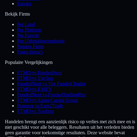
Europa
Bekijk Firms
Per Land
Per Platform
Per Functie
Per Uitbetalingsmethode
Futures Firms
Forex-firma's
Populaire Vergelijkingen
FTMO vs FundedNext
FTMO vs The5ers
FundedNext vs The Funded Trader
FTMO vs FXIFY
FundedNext vs FundedTradingPlus
FTMO vs Alpha Capital Group
Bulenox vs Earn2Trade
FTMO vs TopStep
Handelen brengt een aanzienlijk risico op verlies met zich mee en is
niet geschikt voor alle beleggers. Resultaten uit het verleden bieden
geen garantie voor toekomstige resultaten. Deze website bevat