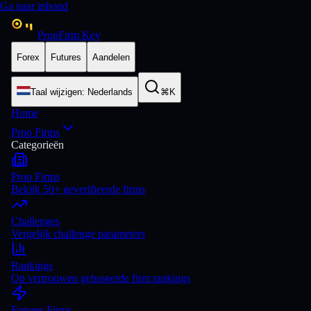
Ga naar inhoud
PropFirm Key
Forex
Futures
Aandelen
Taal wijzigen
:
Nederlands
⌘K
Home
Prop Firms
Categorieën
Prop Firms
Bekijk 50+ geverifieerde firms
Challenges
Vergelijk challenge parameters
Rankings
Op vertrouwen gebaseerde firm rankings
Futures Firms