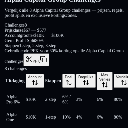
Vergelijk alle 8 Alpha Capital Group challenges — prijzen, regels,
profit splits en exclusieve kortingscodes.
Challenges
8
Prijsklasse
$67 — $577
Accountgroottes
$10K — $100K
Gem. Profit Split
80%
Stappen
1-step, 2-step, 3-step
Gebruik code PFK voor 30% korting op alle Alpha Capital Group
challenges
PFK
8
challenges
Max
Account
Doel
Dagelijks
Verdeli
Verlies
Uitdaging
Stappen
Alpha
6%
/
$10K
2-step
3%
6%
80
%
Pro 6%
6%
Alpha
$10K
1-step
10%
4%
6%
80
%
One