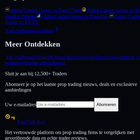
Alpha Capital Group vs Earn2Trade
Alpha Capital Group vs M
Funded Futures
Alpha Capital Group vs TradeDay
Alpha Capita
Group vs FXIFY
Alle challenges bekijken
Meer Ontdekken
Alle challenges
Vergelijk firma's
Kortingscodes
Handelsregels
Beste v
beginners
Snelste uitbetalingen
Sluit je aan bij
12,500+ Traders
Abonneer je op het laatste prop trading nieuws, deals en exclusieve
aanbiedingen
Uw e-mailadres
Abonneren
PropFirm Key
Het vertrouwde platform om prop trading firms te vergelijken met
geverifieerde data en echte trader reviews.