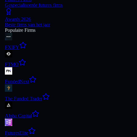
Gespecialiseerde futures firms
Awards 2026
Beste firms van het jaar
Populaire Firms
FXIFY
FTMO
FundedNext
The Funded Trader
Alpha Capital
FuturesElite