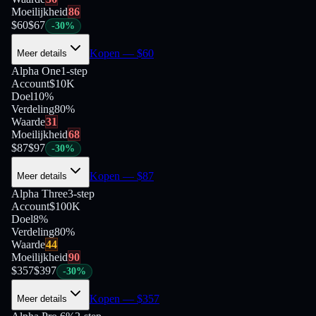
Moeilijkheid
86
$
60
$
67
-
30
%
Kopen
— $
60
Meer details
Alpha One
1-step
Account
$10K
Doel
10%
Verdeling
80
%
Waarde
31
Moeilijkheid
68
$
87
$
97
-
30
%
Kopen
— $
87
Meer details
Alpha Three
3-step
Account
$100K
Doel
8%
Verdeling
80
%
Waarde
44
Moeilijkheid
90
$
357
$
397
-
30
%
Kopen
— $
357
Meer details