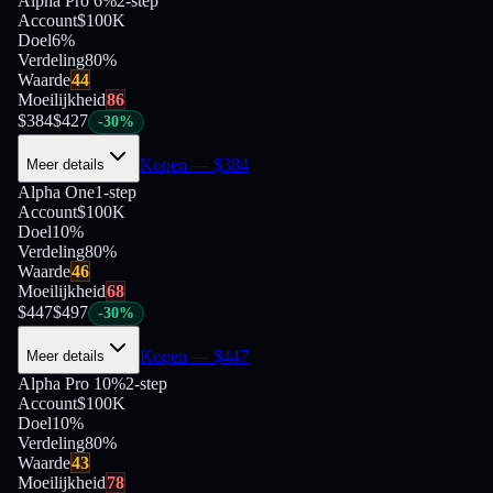
Alpha Pro 6%
2-step
Account
$100K
Doel
6%
Verdeling
80
%
Waarde
44
Moeilijkheid
86
$
384
$
427
-
30
%
Kopen
— $
384
Meer details
Alpha One
1-step
Account
$100K
Doel
10%
Verdeling
80
%
Waarde
46
Moeilijkheid
68
$
447
$
497
-
30
%
Kopen
— $
447
Meer details
Alpha Pro 10%
2-step
Account
$100K
Doel
10%
Verdeling
80
%
Waarde
43
Moeilijkheid
78