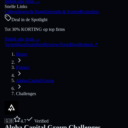
Bekijk alle firms
→
Snelle Links
Uitbetalingen & Regels
Spreads & Kosten
Bestsellers
Deal in de Spotlight
Tot 30% KORTING op top firms
Bekijk alle deals
→
Vergelijken
Deals
Heet
Reviews
Tools
Blog
Brokers
↗
Home
Firma's
Alpha Capital Group
Challenges
🇬🇧
4.7
Verified
Alpha Capital Group Challenges