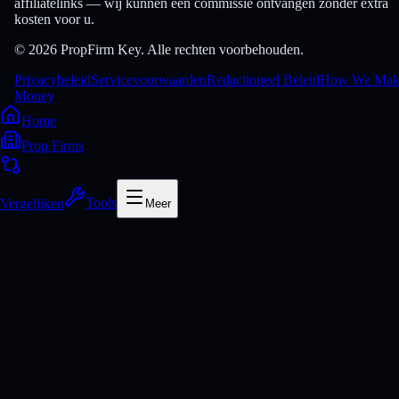
affiliatelinks — wij kunnen een commissie ontvangen zonder extra
kosten voor u.
© 2026 PropFirm Key. Alle rechten voorbehouden.
Privacybeleid
Servicevoorwaarden
Redactioneel Beleid
How We Mak
Money
Home
Prop Firms
Vergelijken
Tools
Meer