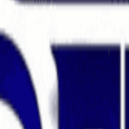
aint Lucia.
oor financiële dienstverleners, waaronder prop firms, vanwege de bedrij
nnen een internationaal klantenbestand bedienen zonder de nalevingsover
edenis en communityreputatie van elke firm voordat ze een account fina
gen van firms die in offshore-jurisdicties zijn gevestigd.