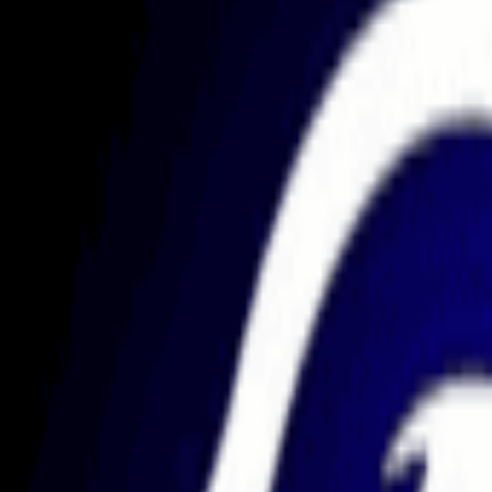
Uitbetalingen & Regels
Spreads & Kosten
Bestsellers
Deal in de Spotlight
Tot 30% KORTING op top firms
Bekijk alle deals
→
Vergelijken
Deals
Heet
Reviews
Tools
Blog
Brokers
↗
🇱🇨
Saint Lucia
Beste Prop Firma's in Saint Lucia
Verken 3 geverifieerde prop trading firma('s) met hoofdkantoor in S
Saint Lucia is een Caribische jurisdictie die vaak wordt gekozen d
offshore-bedrijfsstructuren. In Saint Lucia geregistreerde firms ku
grondige due diligence moeten uitvoeren naar de uitbetalingsgeschi
community zijn bijzonder belangrijke evaluatiecriteria bij het overwe
Aqua Futures
🇱🇨
Saint Lucia