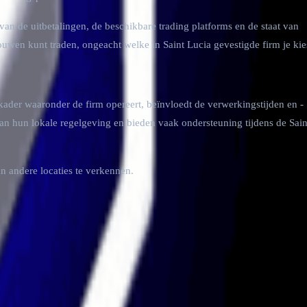
an de uitbetalingen, de beschikbare trading platforms en de staat van
rouwen kunt traden, ongeacht welke in Saint Lucia gevestigde firm je kie
kader waaronder de firm opereert, beïnvloedt de verwerkingstijden en -
an hun lokale regelgeving en bieden vaak ondersteuning tijdens de Sain
 andere locaties te verkennen.