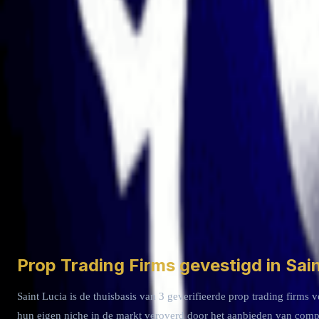
🇱🇨
Saint Lucia
3.2
(3619 reviews)
Max. Kapitaal
$2M
Winstdeling
100
%
Uitgelicht
Forex
MT5
TradeLocker
+
3
Blader door firma's per ander land
🇺🇸
United States
🇬🇧
United Kingdom
🇨🇿
Czech Republic
🇨🇾
Grenadines
Prop Trading Firms gevestigd in Sain
Saint Lucia is de thuisbasis van 3 geverifieerde prop trading firm
hun eigen niche in de markt veroverd door het aanbieden van compe