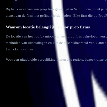
Bij het kiezen van een prop firm gevestigd in Saint Lucia, moet je 
dienst van de firm met gefinancierde traders. Elke firm die op PropF
Waarom locatie belangrijk is voor prop firms
De locatie van het hoofdkantoor van een prop firm beïnvloedt versc
methoden van uitbetalingen en kan de beschikbaarheid van klanteno
Lucia kantooruren.
Voor een uitgebreide vergelijking tussen alle regio's, bezoek onze
c
Sluit je aan bij
12,500+ Traders
Abonneer je op het laatste prop trading nieuws, deals en exclusiev
Uw e-mailadres
Abonneren
PropFirm Key
Het vertrouwde platform om prop trading firms te vergelijken met ge