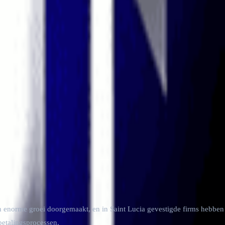
y
🇪🇪
Estonia
🇲🇹
Malta
🇷🇴
Romania
🇻🇨
Saint Vincent and the
een enorme groei doorgemaakt, en in Saint Lucia gevestigde firms hebben
betalingsprocessen.