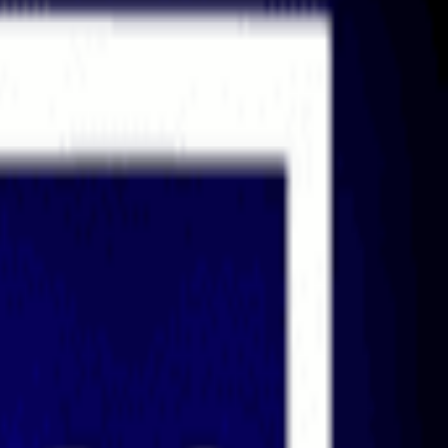
fsvriendelijke regelgevingsomgeving, lage oprichtingskosten en flexibel
head van grote financiële centra, hoewel dit ook betekent dat traders e
ncieren. Transparantie, uitbetalingsbewijs en actieve aanwezigheid in 