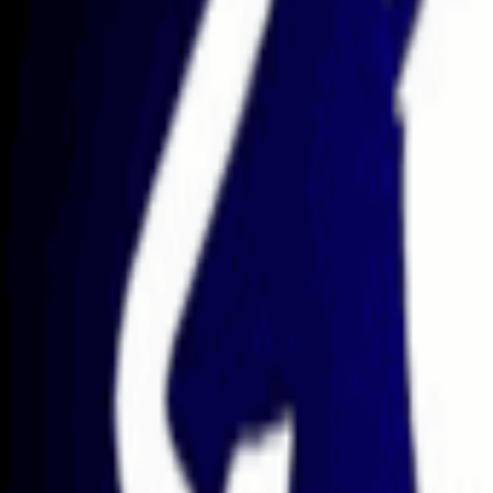
4.7
(5000 reviews)
Max. Kapitaal
$450K
Winstdeling
100
%
Futures
ProjectX
Volumetrica
+
1
Blue Guardian
🇱🇨
Saint Lucia
3.8
(2028 reviews)
Max. Kapitaal
$2M
Winstdeling
90
%
Forex
MT5
MatchTrader
+
1
Goat Funded Trader