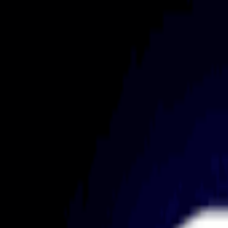
Awards 2026
Beste firms van het jaar
Populaire Firms
FXIFY
FTMO
FundedNext
The Funded Trader
Alpha Capital
FuturesElite
Bekijk alle firms
→
Snelle Links