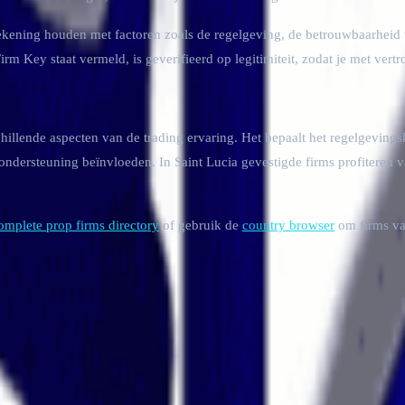
rekening houden met factoren zoals de regelgeving, de betrouwbaarheid v
irm Key staat vermeld, is geverifieerd op legitimiteit, zodat je met vert
hillende aspecten van de trading ervaring. Het bepaalt het regelgevings
ndersteuning beïnvloeden. In Saint Lucia gevestigde firms profiteren v
omplete prop firms directory
of gebruik de
country browser
om firms van
e aanbiedingen
verifieerde data en echte trader reviews.