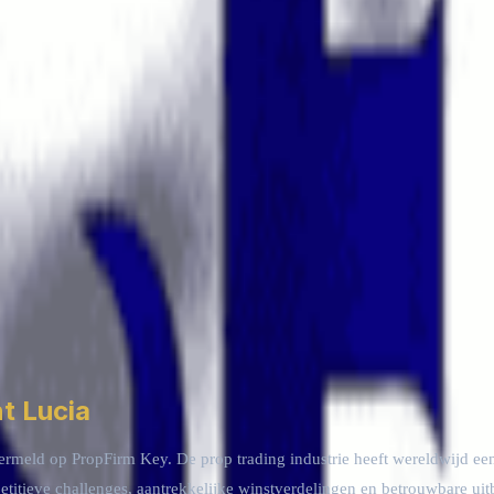
Cyprus
🇦🇪
United Arab Emirates
🇮🇱
Israel
🇱🇮
Liechtenstein
🇮🇹
Ital
t Lucia
s vermeld op PropFirm Key. De prop trading industrie heeft wereldwijd 
titieve challenges, aantrekkelijke winstverdelingen en betrouwbare uit