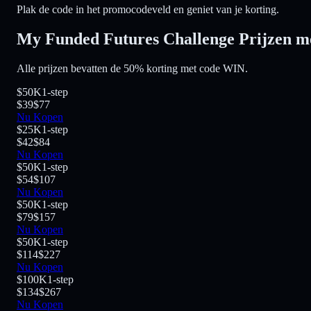
Plak de code in het promocodeveld en geniet van je korting.
My Funded Futures Challenge Prijzen m
Alle prijzen bevatten de 50% korting met code WIN.
$50K
1-step
$39
$77
Nu Kopen
$25K
1-step
$42
$84
Nu Kopen
$50K
1-step
$54
$107
Nu Kopen
$50K
1-step
$79
$157
Nu Kopen
$50K
1-step
$114
$227
Nu Kopen
$100K
1-step
$134
$267
Nu Kopen