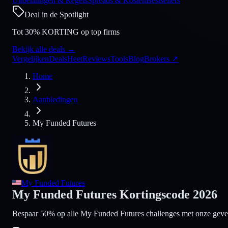
Uitbetalingen & Regels
Spreads & Kosten
Bestsellers
Deal in de Spotlight
Tot 30% KORTING op top firms
Bekijk alle deals
→
Vergelijken
Deals
Heet
Reviews
Tools
Blog
Brokers
↗
Home
Aanbiedingen
My Funded Futures
My Funded Futures
My Funded Futures Kortingscode 2026
Bespaar 50% op alle My Funded Futures challenges met onze gever