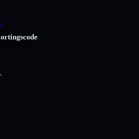
n
ortingscode
.