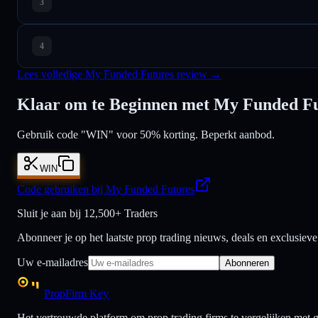
Lees volledige My Funded Futures review →
Klaar om te Beginnen met My Funded F
Gebruik code "WIN" voor 50% korting. Beperkt aanbod.
WIN
Code gebruiken bij My Funded Futures
Sluit je aan bij
12,500+ Traders
Abonneer je op het laatste prop trading nieuws, deals en exclusiev
Uw e-mailadres
Abonneren
PropFirm Key
Het vertrouwde platform om prop trading firms te vergelijken met ge