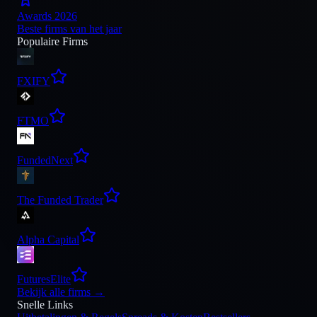
Awards 2026
Beste firms van het jaar
Populaire Firms
FXIFY
FTMO
FundedNext
The Funded Trader
Alpha Capital
FuturesElite
Bekijk alle firms
→
Snelle Links