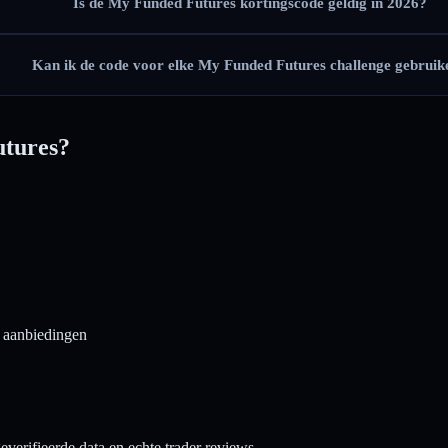
Is de My Funded Futures kortingscode geldig in 2026?
Kan ik de code voor elke My Funded Futures challenge gebruik
utures?
e aanbiedingen
verifieerde data en echte trader reviews.