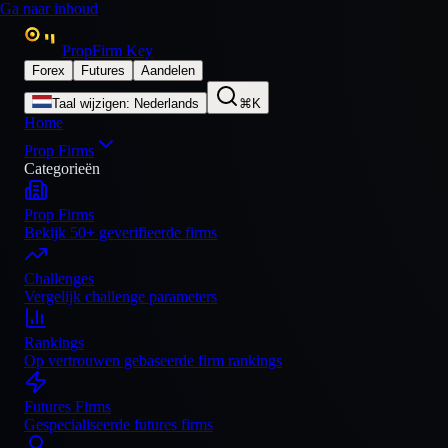
Ga naar inhoud
PropFirm Key
Forex
Futures
Aandelen
Taal wijzigen
:
Nederlands
⌘K
Home
Prop Firms
Categorieën
Prop Firms
Bekijk 50+ geverifieerde firms
Challenges
Vergelijk challenge parameters
Rankings
Op vertrouwen gebaseerde firm rankings
Futures Firms
Gespecialiseerde futures firms