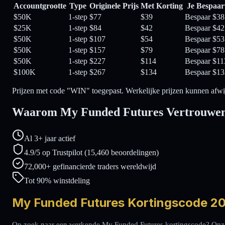
Accountgrootte
Type
Originele Prijs
Met Korting
Je Bespaar
$50K
1-step
$77
$39
Bespaar $38
$25K
1-step
$84
$42
Bespaar $42
$50K
1-step
$107
$54
Bespaar $53
$50K
1-step
$157
$79
Bespaar $78
$50K
1-step
$227
$114
Bespaar $11
$100K
1-step
$267
$134
Bespaar $13
Prijzen met code "WIN" toegepast. Werkelijke prijzen kunnen afwi
Waarom My Funded Futures Vertrouwe
Al 3+ jaar actief
4.9/5 op Trustpilot (15,460 beoordelingen)
72,000+ gefinancierde traders wereldwijd
Tot 90% winstdeling
My Funded Futures Kortingscode 20
Op zoek naar een werkende My Funded Futures kortingscode? Onze