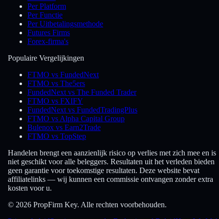
Per Platform
Per Functie
Per Uitbetalingsmethode
Futures Firms
Forex-firma's
Populaire Vergelijkingen
FTMO vs FundedNext
FTMO vs The5ers
FundedNext vs The Funded Trader
FTMO vs FXIFY
FundedNext vs FundedTradingPlus
FTMO vs Alpha Capital Group
Bulenox vs Earn2Trade
FTMO vs TopStep
Handelen brengt een aanzienlijk risico op verlies met zich mee en is
niet geschikt voor alle beleggers. Resultaten uit het verleden bieden
geen garantie voor toekomstige resultaten. Deze website bevat
affiliatelinks — wij kunnen een commissie ontvangen zonder extra
kosten voor u.
© 2026 PropFirm Key. Alle rechten voorbehouden.