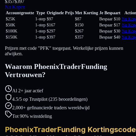
$357
$397
Nu Kopen
Accountgrootte
Type
Originele Prijs
Met Korting
Je Bespaart
Actio
$25K
1-step
$97
$87
Bespaar $10
Nu Kop
$50K
1-step
$167
$150
Bespaar $17
Nu Kop
$100K
1-step
$297
$267
Bespaar $30
Nu Kop
$150K
1-step
$397
$357
Bespaar $40
Nu Kop
Prijzen met code "PFK" toegepast. Werkelijke prijzen kunnen
afwijken.
Waarom PhoenixTraderFunding
Vertrouwen?
Al 2+ jaar actief
4.5/5 op Trustpilot (235 beoordelingen)
2,000+ gefinancierde traders wereldwijd
Tot 90% winstdeling
PhoenixTraderFunding Kortingscode