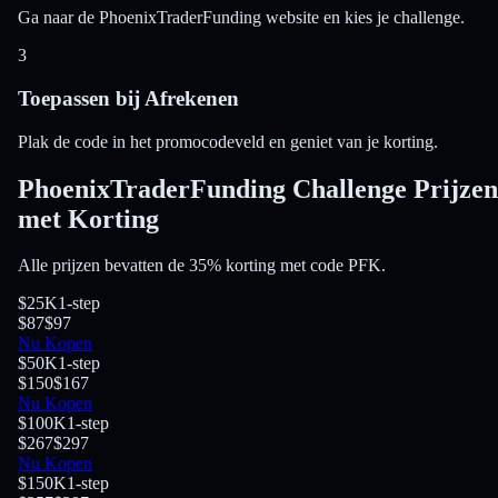
Ga naar de PhoenixTraderFunding website en kies je challenge.
3
Toepassen bij Afrekenen
Plak de code in het promocodeveld en geniet van je korting.
PhoenixTraderFunding Challenge Prijzen
met Korting
Alle prijzen bevatten de 35% korting met code PFK.
$25K
1-step
$87
$97
Nu Kopen
$50K
1-step
$150
$167
Nu Kopen
$100K
1-step
$267
$297
Nu Kopen
$150K
1-step