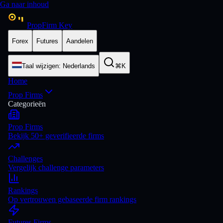
Ga naar inhoud
PropFirm Key
Forex
Futures
Aandelen
Taal wijzigen
:
Nederlands
⌘K
Home
Prop Firms
Categorieën
Prop Firms
Bekijk 50+ geverifieerde firms
Challenges
Vergelijk challenge parameters
Rankings
Op vertrouwen gebaseerde firm rankings
Futures Firms