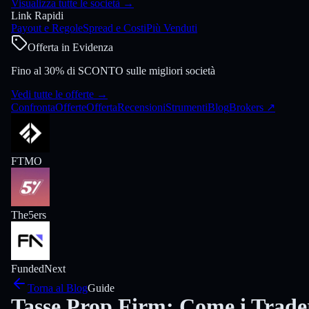
Visualizza tutte le società
→
Link Rapidi
Payout e Regole
Spread e Costi
Più Venduti
Offerta in Evidenza
Fino al 30% di SCONTO sulle migliori società
Vedi tutte le offerte
→
Confronta
Offerte
Offerta
Recensioni
Strumenti
Blog
Brokers
↗
FTMO
The5ers
FundedNext
Torna al Blog
Guide
Tasse Prop Firm: Come i Trade