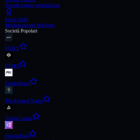
Società futures specializzate
Premi 2026
Migliori società dell'anno
Società Popolari
FXIFY
FTMO
FundedNext
The Funded Trader
Alpha Capital
FuturesElite