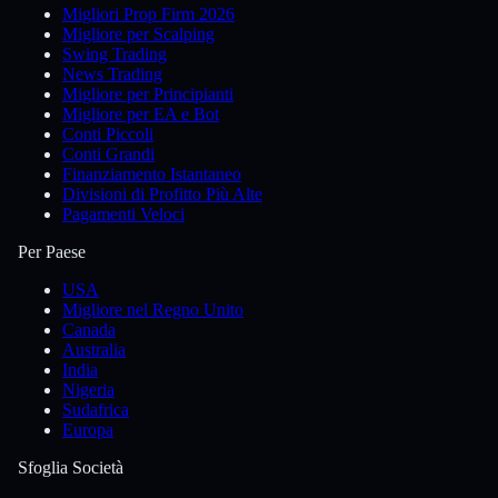
Migliori Prop Firm 2026
Migliore per Scalping
Swing Trading
News Trading
Migliore per Principianti
Migliore per EA e Bot
Conti Piccoli
Conti Grandi
Finanziamento Istantaneo
Divisioni di Profitto Più Alte
Pagamenti Veloci
Per Paese
USA
Migliore nel Regno Unito
Canada
Australia
India
Nigeria
Sudafrica
Europa
Sfoglia Società