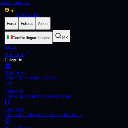
Vai al contenuto
PropFirm Key
Forex
Futures
Azioni
Cambia lingua
:
Italiano
⌘K
Home
Prop Firms
Categorie
Prop Firms
Sfoglia 50+ società verificate
Challenge
Confronta i parametri delle challenge
Classifiche
Classifiche delle società basate sulla fiducia
Società Futures