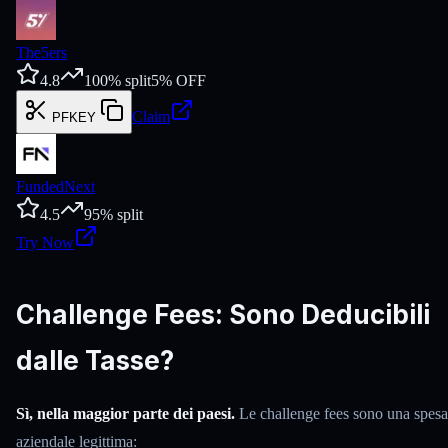
The5ers
4.8
100
% split
5
% OFF
Claim
PFKEY
FundedNext
4.5
95
% split
Try Now
Challenge Fees: Sono Deducibili
dalle Tasse?
Sì, nella maggior parte dei paesi.
Le challenge fees sono una spesa
aziendale legittima: