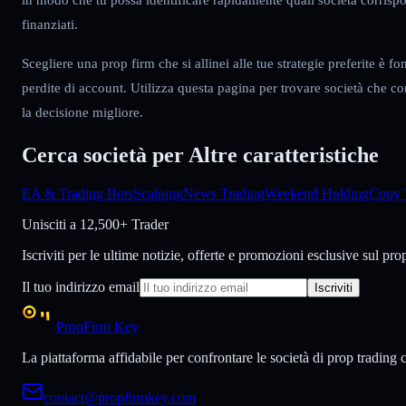
finanziati.
Scegliere una prop firm che si allinei alle tue strategie preferite è f
perdite di account. Utilizza questa pagina per trovare società che c
la decisione migliore.
Cerca società per
Altre caratteristiche
EA & Trading Bots
Scalping
News Trading
Weekend Holding
Copy 
Unisciti a
12,500+ Trader
Iscriviti per le ultime notizie, offerte e promozioni esclusive sul pro
Il tuo indirizzo email
Iscriviti
PropFirm Key
La piattaforma affidabile per confrontare le società di prop trading co
contact@propfirmkey.com