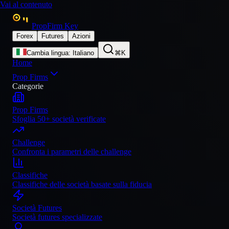
Vai al contenuto
PropFirm Key
Forex
Futures
Azioni
Cambia lingua
:
Italiano
⌘K
Home
Prop Firms
Categorie
Prop Firms
Sfoglia 50+ società verificate
Challenge
Confronta i parametri delle challenge
Classifiche
Classifiche delle società basate sulla fiducia
Società Futures
Società futures specializzate