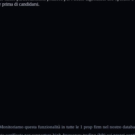
re prima di candidarsi.
Monitoriamo questa funzionalità in tutte le 1 prop firm nel nostro databa
ta verificata per supportare high-frequency trading (hft) sui propri cont