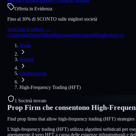
Payout e Regole
Spread e Costi
Più Venduti
Offerta in Evidenza
Fino al 30% di SCONTO sulle migliori società
Vedi tutte le offerte
→
Confronta
Offerte
Offerta
Recensioni
Strumenti
Blog
Brokers
↗
Home
Società
Caratteristiche
High-Frequency Trading (HFT)
1 Società trovate
Prop Firm che consentono
High-Frequen
Find prop firms that allow high-frequency trading (HFT) strategies 
L'high-frequency trading (HFT) utilizza algoritmi sofisticati per e
apertamente il vero HFT a causa delle esigenze infrastrutturali e del