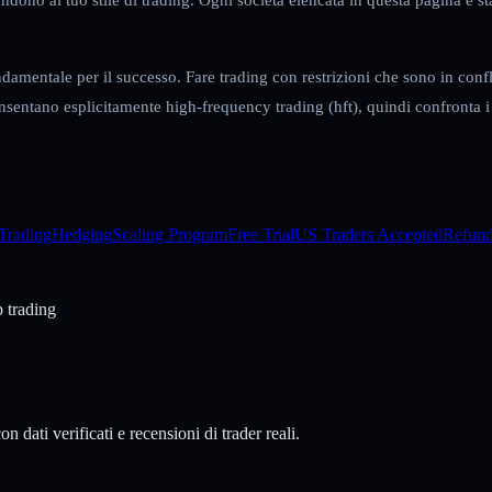
ondamentale per il successo. Fare trading con restrizioni che sono in confl
onsentano esplicitamente high-frequency trading (hft), quindi confronta 
Trading
Hedging
Scaling Program
Free Trial
US Traders Accepted
Refund
p trading
n dati verificati e recensioni di trader reali.