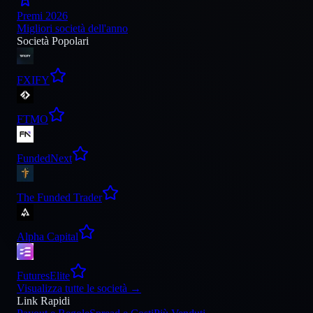
Premi 2026
Migliori società dell'anno
Società Popolari
FXIFY
FTMO
FundedNext
The Funded Trader
Alpha Capital
FuturesElite
Visualizza tutte le società
→
Link Rapidi