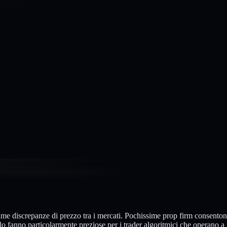
nime discrepanze di prezzo tra i mercati. Pochissime prop firm consento
 lo fanno particolarmente preziose per i trader algoritmici che operano a