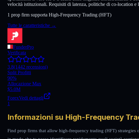
velocità istituzionali. Requisiti di latenza, politiche di co-location e
1 prop firm supporta High-Frequency Trading (HFT)
Tutte le caratteristiche
→
FunderPro
Verificata
3.8
(1442 recensioni)
Split Profitti
90%
Allocazione Max
$5.0M
Forex
Vedi dettagli
1
Informazioni su High-Frequency Tra
Find prop firms that allow high-frequency trading (HFT) strategies o
in modo che tu possa identificare rapidamente quali società corrispon