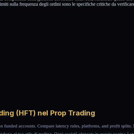
 limiti sulla frequenza degli ordini sono le specifiche critiche da verifica
ding (HFT) nel Prop Trading
n funded accounts. Compare latency rules, platforms, and profit splits. 
dono al tuo stile di trading. Ogni società elencata in questa pagina è sta