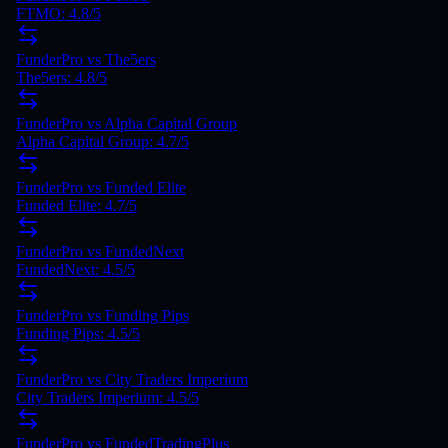
FTMO
:
4.8
/5
FunderPro
vs
The5ers
The5ers
:
4.8
/5
FunderPro
vs
Alpha Capital Group
Alpha Capital Group
:
4.7
/5
FunderPro
vs
Funded Elite
Funded Elite
:
4.7
/5
FunderPro
vs
FundedNext
FundedNext
:
4.5
/5
FunderPro vs Funding Pips
Funding Pips: 4.5/5
FunderPro vs City Traders Imperium
City Traders Imperium: 4.5/5
FunderPro vs FundedTradingPlus