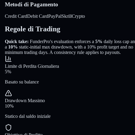
Metodi di Pagamento
Credit Card
Debit Card
PayPal
Skrill
Crypto
Regole di Trading
Quick take:
FunderPro
's evaluation enforces a
5%
daily loss cap a
a
10%
static-initial
max drawdown
, with a
10%
profit target
and no
minimum trading days
.
A consistency rule applies to payouts.
Limite di Perdita Giornaliera
5%
Basato su balance
Drawdown Massimo
10%
Statico dal saldo iniziale
Obiettivo di Profitto