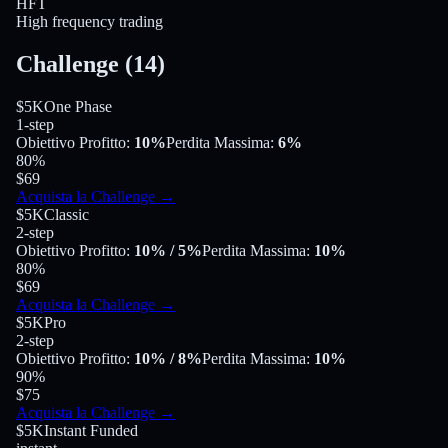
HFT
High frequency trading
Challenge
(
14
)
$5K
One Phase
1-step
Obiettivo Profitto
:
10%
Perdita Massima
:
6%
80
%
$69
Acquista la Challenge
→
$5K
Classic
2-step
Obiettivo Profitto
:
10%
/ 5%
Perdita Massima
:
10%
80
%
$69
Acquista la Challenge
→
$5K
Pro
2-step
Obiettivo Profitto
:
10%
/ 8%
Perdita Massima
:
10%
90
%
$75
Acquista la Challenge
→
$5K
Instant Funded