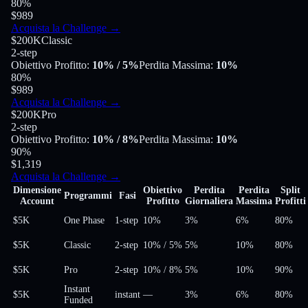
80
%
$989
Acquista la Challenge
→
$200K
Classic
2-step
Obiettivo Profitto
:
10%
/ 5%
Perdita Massima
:
10%
80
%
$989
Acquista la Challenge
→
$200K
Pro
2-step
Obiettivo Profitto
:
10%
/ 8%
Perdita Massima
:
10%
90
%
$1,319
Acquista la Challenge
→
Dimensione
Obiettivo
Perdita
Perdita
Split
Programmi
Fasi
Account
Profitto
Giornaliera
Massima
Profitti
$5K
One Phase
1-step
10%
3%
6%
80
%
$5K
Classic
2-step
10%
/
5%
5%
10%
80
%
$5K
Pro
2-step
10%
/
8%
5%
10%
90
%
Instant
$5K
instant
—
3%
6%
80
%
Funded