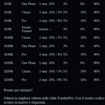
$10K
One Phase
1-step
10%
3%
6%
80
%
$10K
Classic
2-step
10%
/
5%
5%
10%
80
%
$10K
Pro
2-step
10%
/
8%
5%
10%
90
%
Instant
$10K
instant
—
3%
6%
80
%
Funded
$100K
Classic
2-step
10%
/
5%
5%
10%
80
%
$100K
One Phase
1-step
10%
3%
6%
80
%
$100K
Pro
2-step
10%
/
8%
5%
10%
90
%
$200K
One Phase
1-step
10%
3%
6%
80
%
$200K
Classic
2-step
10%
/
5%
5%
10%
80
%
$200K
Pro
2-step
10%
/
8%
5%
10%
90
%
Pronto per iniziare?
Ottieni la migliore offerta sulle sfide FunderPro. Usa il nostro codice
sconto esclusivo e risparmia.