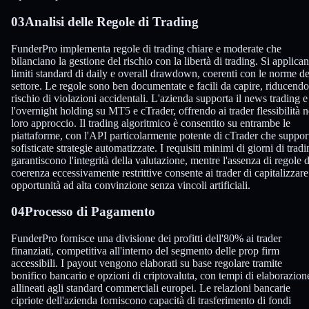
03
Analisi delle Regole di Trading
FunderPro implementa regole di trading chiare e moderate che
bilanciano la gestione del rischio con la libertà di trading. Si applican
limiti standard di daily e overall drawdown, coerenti con le norme de
settore. Le regole sono ben documentate e facili da capire, riducendo 
rischio di violazioni accidentali. L'azienda supporta il news trading e
l'overnight holding su MT5 e cTrader, offrendo ai trader flessibilità n
loro approccio. Il trading algoritmico è consentito su entrambe le
piattaforme, con l'API particolarmente potente di cTrader che suppor
sofisticate strategie automatizzate. I requisiti minimi di giorni di trad
garantiscono l'integrità della valutazione, mentre l'assenza di regole d
coerenza eccessivamente restrittive consente ai trader di capitalizzare
opportunità ad alta convinzione senza vincoli artificiali.
04
Processo di Pagamento
FunderPro fornisce una divisione dei profitti dell'80% ai trader
finanziati, competitiva all'interno del segmento delle prop firm
accessibili. I payout vengono elaborati su base regolare tramite
bonifico bancario e opzioni di criptovaluta, con tempi di elaborazion
allineati agli standard commerciali europei. Le relazioni bancarie
cipriote dell'azienda forniscono capacità di trasferimento di fondi