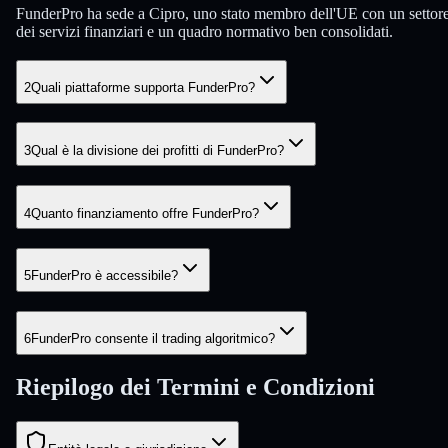
FunderPro ha sede a Cipro, uno stato membro dell'UE con un settor
dei servizi finanziari e un quadro normativo ben consolidati.
2
Quali piattaforme supporta FunderPro?
3
Qual è la divisione dei profitti di FunderPro?
4
Quanto finanziamento offre FunderPro?
5
FunderPro è accessibile?
6
FunderPro consente il trading algoritmico?
Riepilogo dei Termini e Condizioni