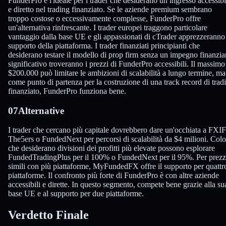
FunderPro è l'ideale per i trader che desiderano un ingresso accessibi
e diretto nel trading finanziato. Se le aziende premium sembrano
troppo costose o eccessivamente complesse, FunderPro offre
un'alternativa rinfrescante. I trader europei traggono particolare
vantaggio dalla base UE e gli appassionati di cTrader apprezzeranno 
supporto della piattaforma. I trader finanziati principianti che
desiderano testare il modello di prop firm senza un impegno finanzia
significativo troveranno i prezzi di FunderPro accessibili. Il massimo
$200.000 può limitare le ambizioni di scalabilità a lungo termine, ma
come punto di partenza per la costruzione di una track record di trad
finanziato, FunderPro funziona bene.
07
Alternative
I trader che cercano più capitale dovrebbero dare un'occhiata a FXI
The5ers o FundedNext per percorsi di scalabilità da $4 milioni. Col
che desiderano divisioni dei profitti più elevate possono esplorare
FundedTradingPlus per il 100% o FundedNext per il 95%. Per prezz
simili con più piattaforme, MyFundedFX offre il supporto per quattr
piattaforme. Il confronto più forte di FunderPro è con altre aziende
accessibili e dirette. In questo segmento, compete bene grazie alla su
base UE e al supporto per due piattaforme.
Verdetto Finale