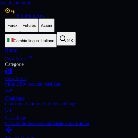
Vai al contenuto
PropFirm Key
Forex
Futures
Azioni
Cambia lingua
:
Italiano
⌘K
Home
Prop Firms
Categorie
Prop Firms
Sfoglia 50+ società verificate
Challenge
Confronta i parametri delle challenge
Classifiche
Classifiche delle società basate sulla fiducia
Società Futures