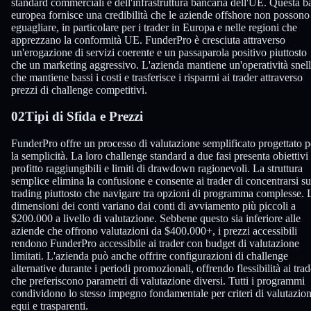
standard commerciali e dell'infrastruttura bancaria dell'UE. Questa b
europea fornisce una credibilità che le aziende offshore non possono
eguagliare, in particolare per i trader in Europa e nelle regioni che
apprezzano la conformità UE. FunderPro è cresciuta attraverso
un'erogazione di servizi coerente e un passaparola positivo piuttosto
che un marketing aggressivo. L'azienda mantiene un'operatività snel
che mantiene bassi i costi e trasferisce i risparmi ai trader attraverso
prezzi di challenge competitivi.
02
Tipi di Sfida e Prezzi
FunderPro offre un processo di valutazione semplificato progettato p
la semplicità. La loro challenge standard a due fasi presenta obiettivi 
profitto raggiungibili e limiti di drawdown ragionevoli. La struttura
semplice elimina la confusione e consente ai trader di concentrarsi su
trading piuttosto che navigare tra opzioni di programma complesse. 
dimensioni dei conti variano dai conti di avviamento più piccoli a
$200.000 a livello di valutazione. Sebbene questo sia inferiore alle
aziende che offrono valutazioni da $400.000+, i prezzi accessibili
rendono FunderPro accessibile ai trader con budget di valutazione
limitati. L'azienda può anche offrire configurazioni di challenge
alternative durante i periodi promozionali, offrendo flessibilità ai trad
che preferiscono parametri di valutazione diversi. Tutti i programmi
condividono lo stesso impegno fondamentale per criteri di valutazio
equi e trasparenti.