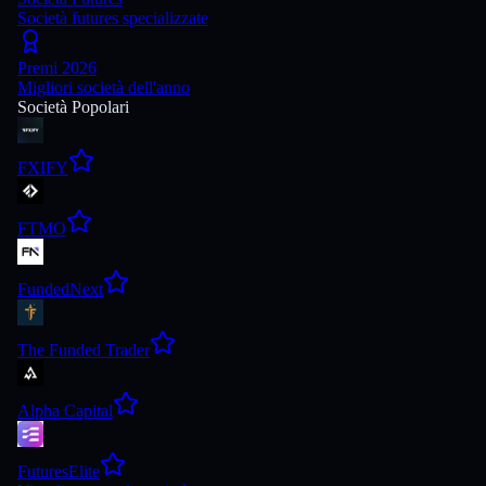
Società futures specializzate
Premi 2026
Migliori società dell'anno
Società Popolari
FXIFY
FTMO
FundedNext
The Funded Trader
Alpha Capital
FuturesElite