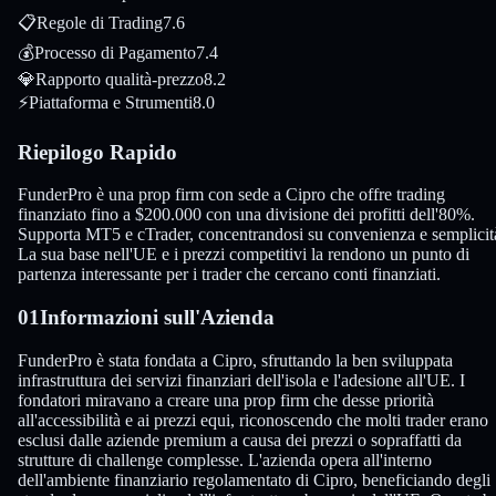
📋
Regole di Trading
7.6
💰
Processo di Pagamento
7.4
💎
Rapporto qualità-prezzo
8.2
⚡
Piattaforma e Strumenti
8.0
Riepilogo Rapido
FunderPro è una prop firm con sede a Cipro che offre trading
finanziato fino a $200.000 con una divisione dei profitti dell'80%.
Supporta MT5 e cTrader, concentrandosi su convenienza e semplicit
La sua base nell'UE e i prezzi competitivi la rendono un punto di
partenza interessante per i trader che cercano conti finanziati.
01
Informazioni sull'Azienda
FunderPro è stata fondata a Cipro, sfruttando la ben sviluppata
infrastruttura dei servizi finanziari dell'isola e l'adesione all'UE. I
fondatori miravano a creare una prop firm che desse priorità
all'accessibilità e ai prezzi equi, riconoscendo che molti trader erano
esclusi dalle aziende premium a causa dei prezzi o sopraffatti da
strutture di challenge complesse. L'azienda opera all'interno
dell'ambiente finanziario regolamentato di Cipro, beneficiando degli