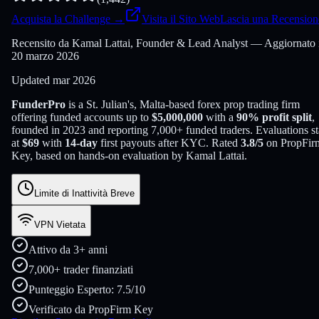
Acquista la Challenge
→
Visita il Sito Web
Lascia una Recension
Recensito da Kamal Lattai, Founder & Lead Analyst — Aggiornato 
20 marzo 2026
Updated
mar 2026
FunderPro
is a
St. Julian's, Malta
-based
forex
prop trading firm
offering funded accounts up to
$
5,000,000
with a
90
% profit split
,
founded in
2023
and reporting
7,000
+ funded traders
. Evaluations st
at
$
69
with
14
-day
first payouts after KYC. Rated
3.8
/5
on PropFir
Key, based on hands-on evaluation by
Kamal Lattai
.
Limite di Inattività Breve
VPN Vietata
Attivo da 3+ anni
7,000+ trader finanziati
Punteggio Esperto: 7.5/10
Verificato da PropFirm Key