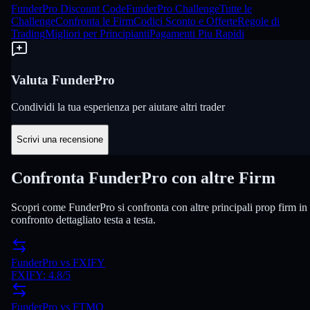
FunderPro Discount Code
FunderPro Challenge
Tutte le
Challenge
Confronta le Firm
Codici Sconto e Offerte
Regole di
Trading
Migliori per Principianti
Pagamenti Piu Rapidi
Valuta FunderPro
Condividi la tua esperienza per aiutare altri trader
Scrivi una recensione
Confronta FunderPro con altre Firm
Scopri come FunderPro si confronta con altre principali prop firm in
confronto dettagliato testa a testa.
FunderPro
vs
FXIFY
FXIFY
:
4.8
/5
FunderPro
vs
FTMO