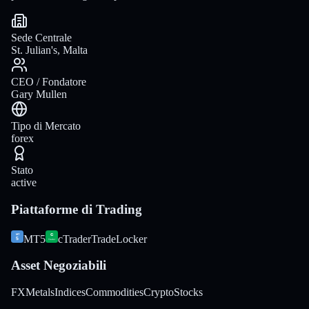
Sede Centrale
St. Julian's, Malta
CEO / Fondatore
Gary Mullen
Tipo di Mercato
forex
Stato
active
Piattaforme di Trading
MT5
cTrader
TradeLocker
Asset Negoziabili
FX
Metals
Indices
Commodities
Crypto
Stocks