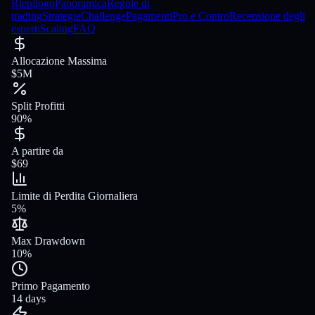
Riepilogo
Panoramica
Regole di
trading
Strategie
Challenge
Pagamenti
Pro e Contro
Recensione degli
esperti
Scaling
FAQ
Allocazione Massima
$5M
Split Profitti
90%
A partire da
$69
Limite di Perdita Giornaliera
5%
Max Drawdown
10%
Primo Pagamento
14 days