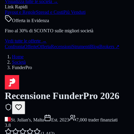
Visualizza tutte le società
→
Link Rapidi
Payout e Regole
Spread e Costi
Più Venduti
Offerta in Evidenza
Fino al 30% di SCONTO sulle migliori società
Vedi tutte le offerte
→
Confronta
Offerte
Offerta
Recensioni
Strumenti
Blog
Brokers
↗
Home
Società
FunderPro
Recensione FunderPro 2026
St. Julian's, Malta
Est.
2023
7,000 trader finanziati
3.8
(
1,442
)