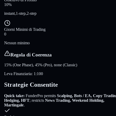
10%
instant,1-step,2-step
Giorni Minimi di Trading
0
Nessun minimo
Regola di Coerenza
15% (One Phase), 45% (Pro), none (Classic)
Leva Finanziaria
:
1:100
Strategie Consentite
Quick take:
FunderPro
permits
Scalping, Bots / EA, Copy Tradin
Hedging, HFT
; restricts
News Trading, Weekend Holding,
Martingale
.