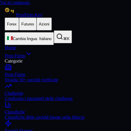
Vai al contenuto
PropFirm Key
Forex
Futures
Azioni
Cambia lingua
:
Italiano
⌘K
Home
Prop Firms
Categorie
Prop Firms
Sfoglia 50+ società verificate
Challenge
Confronta i parametri delle challenge
Classifiche
Classifiche delle società basate sulla fiducia
Società Futures