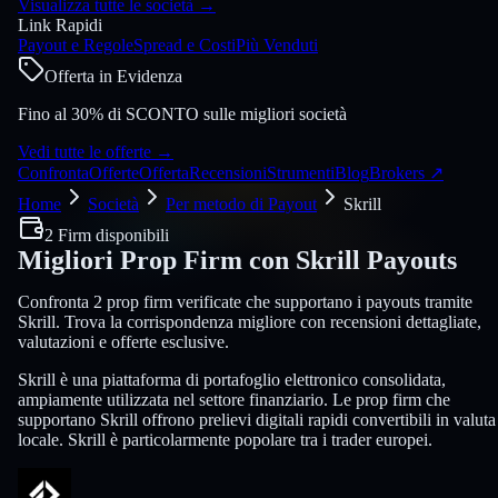
Visualizza tutte le società
→
Link Rapidi
Payout e Regole
Spread e Costi
Più Venduti
Offerta in Evidenza
Fino al 30% di SCONTO sulle migliori società
Vedi tutte le offerte
→
Confronta
Offerte
Offerta
Recensioni
Strumenti
Blog
Brokers
↗
Home
Società
Per metodo di Payout
Skrill
2 Firm disponibili
Migliori Prop Firm con
Skrill
Payouts
Confronta 2 prop firm verificate che supportano i payouts tramite
Skrill. Trova la corrispondenza migliore con recensioni dettagliate,
valutazioni e offerte esclusive.
Skrill è una piattaforma di portafoglio elettronico consolidata,
ampiamente utilizzata nel settore finanziario. Le prop firm che
supportano Skrill offrono prelievi digitali rapidi convertibili in valuta
locale. Skrill è particolarmente popolare tra i trader europei.