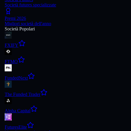
Società futures specializzate
Premi 2026
Migliori società dell'anno
Società Popolari
FXIFY
FTMO
FundedNext
The Funded Trader
Alpha Capital
FuturesElite