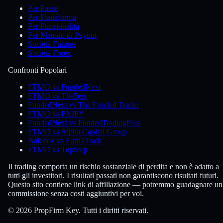
Per Paese
Per Piattaforma
Per Funzionalità
Per Metodo di Payout
Società Futures
Società Forex
Confronti Popolari
FTMO vs FundedNext
FTMO vs The5ers
FundedNext vs The Funded Trader
FTMO vs FXIFY
FundedNext vs FundedTradingPlus
FTMO vs Alpha Capital Group
Bulenox vs Earn2Trade
FTMO vs TopStep
Il trading comporta un rischio sostanziale di perdita e non è adatto a
tutti gli investitori. I risultati passati non garantiscono risultati futuri.
Questo sito contiene link di affiliazione — potremmo guadagnare un
commissione senza costi aggiuntivi per voi.
© 2026 PropFirm Key. Tutti i diritti riservati.