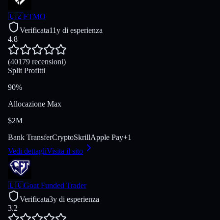
🇨🇿
FTMO
Verificata
11y di esperienza
4.8
(40179 recensioni)
Split Profitti
90%
Allocazione Max
$2M
Bank Transfer
Crypto
Skrill
Apple Pay
+
1
Vedi dettagli
Visita il sito
🇱🇨
Goat Funded Trader
Verificata
3y di esperienza
3.2