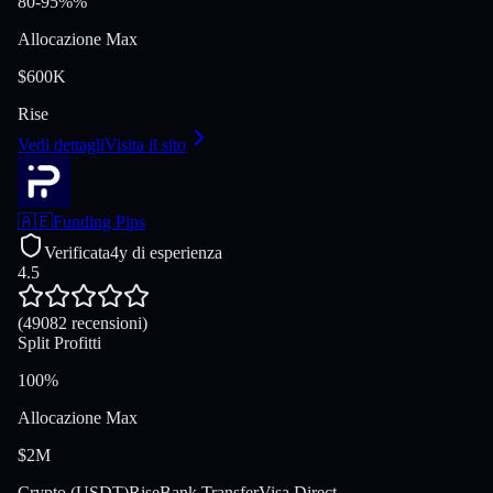
80-95%%
Allocazione Max
$600K
Rise
Vedi dettagli
Visita il sito
🇦🇪
Funding Pips
Verificata
4y di esperienza
4.5
(49082 recensioni)
Split Profitti
100%
Allocazione Max
$2M
Crypto (USDT)
Rise
Bank Transfer
Visa Direct