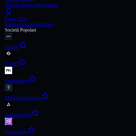
Società futures specializzate
Premi 2026
Migliori società dell'anno
Società Popolari
FXIFY
FTMO
FundedNext
The Funded Trader
Alpha Capital
FuturesElite