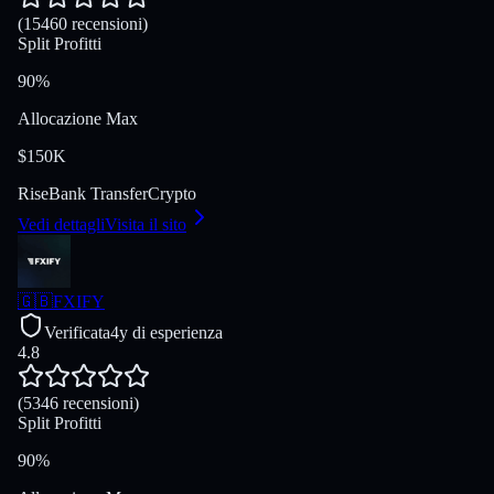
(15460 recensioni)
Split Profitti
90%
Allocazione Max
$150K
Rise
Bank Transfer
Crypto
Vedi dettagli
Visita il sito
🇬🇧
FXIFY
Verificata
4y di esperienza
4.8
(5346 recensioni)
Split Profitti
90%