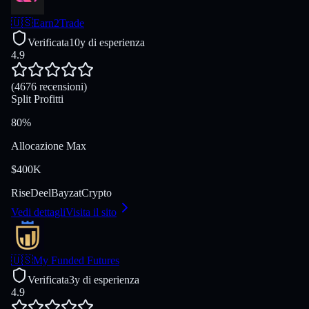
🇺🇸
Earn2Trade
Verificata
10y di esperienza
4.9
(4676 recensioni)
Split Profitti
80%
Allocazione Max
$400K
Rise
Deel
Bayzat
Crypto
Vedi dettagli
Visita il sito
🇺🇸
My Funded Futures
Verificata
3y di esperienza
4.9