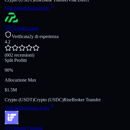
Vedi dettagli
Visita il sito
🇬🇧
ThinkCapital
Verificata
2y di esperienza
4.2
(602 recensioni)
Split Profitti
90%
Allocazione Max
$1.5M
Crypto (USDT)
Crypto (USDC)
Rise
Broker Transfer
Vedi dettagli
Visita il sito
🇬🇧
Instant Funding