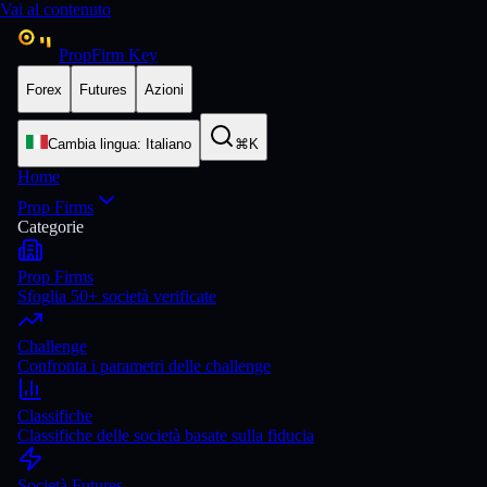
Vai al contenuto
PropFirm Key
Forex
Futures
Azioni
Cambia lingua
:
Italiano
⌘K
Home
Prop Firms
Categorie
Prop Firms
Sfoglia 50+ società verificate
Challenge
Confronta i parametri delle challenge
Classifiche
Classifiche delle società basate sulla fiducia
Società Futures