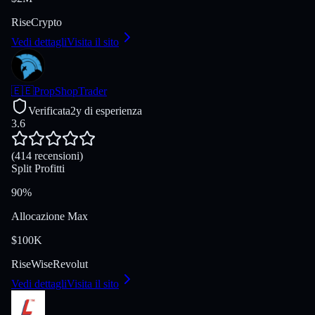
Rise
Crypto
Vedi dettagli
Visita il sito
🇪🇪
PropShopTrader
Verificata
2y di esperienza
3.6
(414 recensioni)
Split Profitti
90%
Allocazione Max
$100K
Rise
Wise
Revolut
Vedi dettagli
Visita il sito