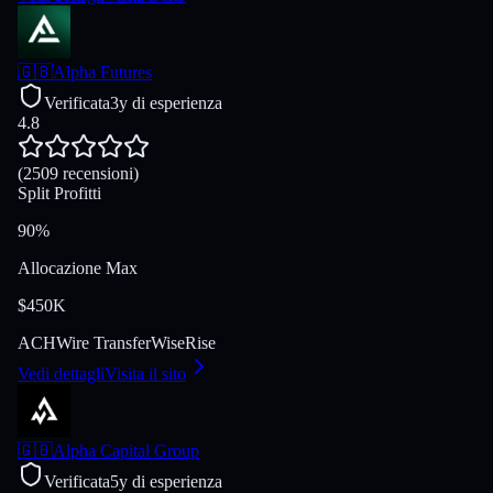
🇬🇧
Alpha Futures
Verificata
3y di esperienza
4.8
(2509 recensioni)
Split Profitti
90%
Allocazione Max
$450K
ACH
Wire Transfer
Wise
Rise
Vedi dettagli
Visita il sito
🇬🇧
Alpha Capital Group
Verificata
5y di esperienza