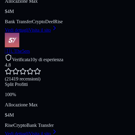
Allocazione Max
$4M
Bank Transfer
Crypto
Deel
Rise
Vedi dettagli
Visita il sito
🇮🇱
The5ers
Verificata
10y di esperienza
4.8
(21419 recensioni)
Split Profitti
100%
Allocazione Max
$4M
Rise
Crypto
Bank Transfer
Vedi dettagli
Visita il sito