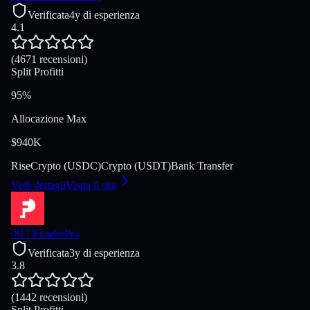
Verificata
4y di esperienza
4.1
(4671 recensioni)
Split Profitti
95%
Allocazione Max
$940K
Rise
Crypto (USDC)
Crypto (USDT)
Bank Transfer
Vedi dettagli
Visita il sito
🇲🇹
FunderPro
Verificata
3y di esperienza
3.8
(1442 recensioni)
Split Profitti