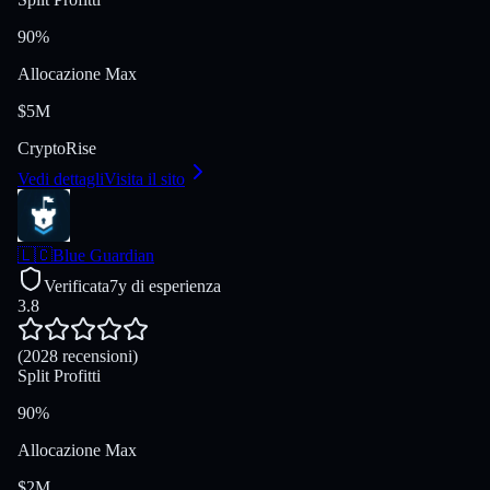
90%
Allocazione Max
$5M
Crypto
Rise
Vedi dettagli
Visita il sito
🇱🇨
Blue Guardian
Verificata
7y di esperienza
3.8
(2028 recensioni)
Split Profitti
90%
Allocazione Max
$2M