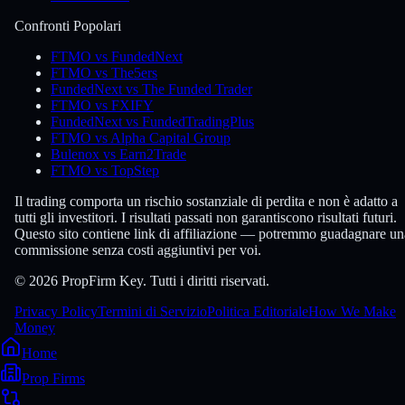
Confronti Popolari
FTMO vs FundedNext
FTMO vs The5ers
FundedNext vs The Funded Trader
FTMO vs FXIFY
FundedNext vs FundedTradingPlus
FTMO vs Alpha Capital Group
Bulenox vs Earn2Trade
FTMO vs TopStep
Il trading comporta un rischio sostanziale di perdita e non è adatto a
tutti gli investitori. I risultati passati non garantiscono risultati futuri.
Questo sito contiene link di affiliazione — potremmo guadagnare un
commissione senza costi aggiuntivi per voi.
© 2026 PropFirm Key. Tutti i diritti riservati.
Privacy Policy
Termini di Servizio
Politica Editoriale
How We Make
Money
Home
Prop Firms