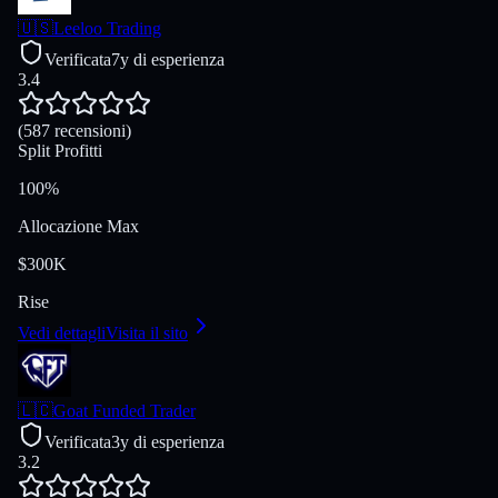
🇺🇸
Leeloo Trading
Verificata
7y di esperienza
3.4
(587 recensioni)
Split Profitti
100%
Allocazione Max
$300K
Rise
Vedi dettagli
Visita il sito
🇱🇨
Goat Funded Trader
Verificata
3y di esperienza
3.2