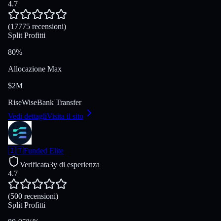
4.7
(17775 recensioni)
Split Profitti
80%
Allocazione Max
$2M
Rise
Wise
Bank Transfer
Vedi dettagli
Visita il sito
🇮🇹
Funded Elite
Verificata
3y di esperienza
4.7
(500 recensioni)
Split Profitti