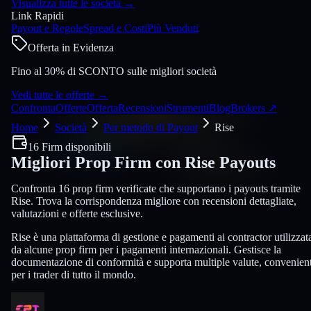
Visualizza tutte le società
→
Link Rapidi
Payout e Regole
Spread e Costi
Più Venduti
Offerta in Evidenza
Fino al 30% di SCONTO sulle migliori società
Vedi tutte le offerte
→
Confronta
Offerte
Offerta
Recensioni
Strumenti
Blog
Brokers
↗
Home
Società
Per metodo di Payout
Rise
16 Firm disponibili
Migliori Prop Firm con
Rise
Payouts
Confronta 16 prop firm verificate che supportano i payouts tramite
Rise. Trova la corrispondenza migliore con recensioni dettagliate,
valutazioni e offerte esclusive.
Rise è una piattaforma di gestione e pagamenti ai contractor utilizzat
da alcune prop firm per i pagamenti internazionali. Gestisce la
documentazione di conformità e supporta multiple valute, convenien
per i trader di tutto il mondo.