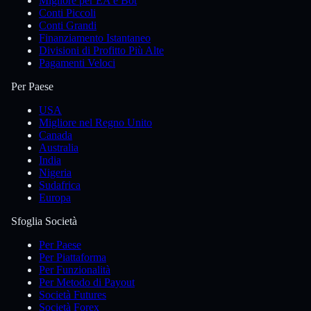
Migliore per EA e Bot
Conti Piccoli
Conti Grandi
Finanziamento Istantaneo
Divisioni di Profitto Più Alte
Pagamenti Veloci
Per Paese
USA
Migliore nel Regno Unito
Canada
Australia
India
Nigeria
Sudafrica
Europa
Sfoglia Società
Per Paese
Per Piattaforma
Per Funzionalità
Per Metodo di Payout
Società Futures
Società Forex