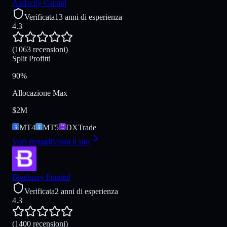
Audacity Capital
Verificata
13 anni di esperienza
4.3
(1063 recensioni)
Split Profitti
90%
Allocazione Max
$2M
MT4
MT5
DXTrade
Vedi dettagli
Visita il sito
Blueberry Funded
Verificata
2 anni di esperienza
4.3
(1400 recensioni)