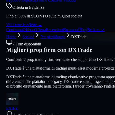
Payout e Regole
Spread e Costi
Più Venduti
Offerta in Evidenza
Fino al 30% di SCONTO sulle migliori società
Vedi tutte le offerte
→
Confronta
Offerte
Offerta
Recensioni
Strumenti
Blog
Brokers
↗
Home
Società
Per piattaforma
DXTrade
7 Firm disponibili
Migliori prop firm con
DXTrade
Confronta 7 prop trading firm verificate che supportano DXTrade. Tro
DXTrade è una piattaforma di trading multi-asset moderna progettata 
DXTrade è una piattaforma di trading cloud-native progettata apposi
differenza delle piattaforme legacy, DXTrade è stato progettato da z
di profitto direttamente nella piattaforma. I trader troveranno l'int
FXIFY