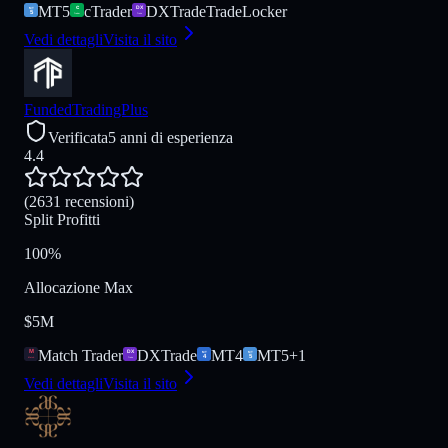
MT5
cTrader
DXTrade
TradeLocker
Vedi dettagli
Visita il sito
FundedTradingPlus
Verificata
5 anni di esperienza
4.4
(2631 recensioni)
Split Profitti
100%
Allocazione Max
$5M
Match Trader
DXTrade
MT4
MT5
+
1
Vedi dettagli
Visita il sito