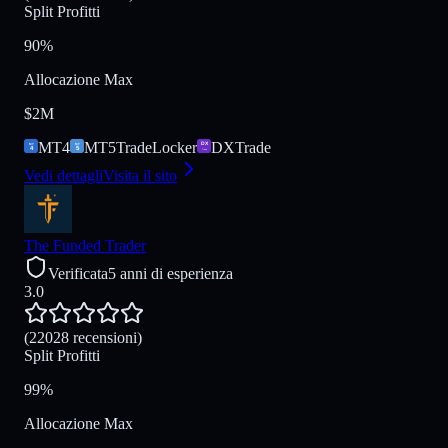
Split Profitti
90%
Allocazione Max
$2M
MT4
MT5
TradeLocker
DXTrade
Vedi dettagli
Visita il sito
The Funded Trader
Verificata
5 anni di esperienza
3.0
(22028 recensioni)
Split Profitti
99%
Allocazione Max