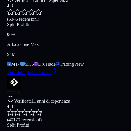
Verificata
4 anni di esperienza
4.8
(5346 recensioni)
Split Profitti
90%
Allocazione Max
$4M
MT4
MT5
DXTrade
TradingView
Vedi dettagli
Visita il sito
FTMO
Verificata
11 anni di esperienza
4.8
(40179 recensioni)
Split Profitti