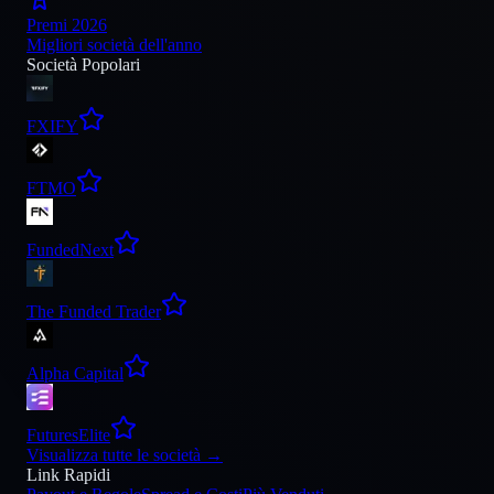
Premi 2026
Migliori società dell'anno
Società Popolari
FXIFY
FTMO
FundedNext
The Funded Trader
Alpha Capital
FuturesElite
Visualizza tutte le società
→
Link Rapidi