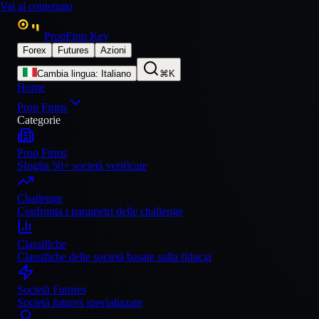
Vai al contenuto
PropFirm Key
Forex
Futures
Azioni
Cambia lingua
:
Italiano
⌘K
Home
Prop Firms
Categorie
Prop Firms
Sfoglia 50+ società verificate
Challenge
Confronta i parametri delle challenge
Classifiche
Classifiche delle società basate sulla fiducia
Società Futures
Società futures specializzate