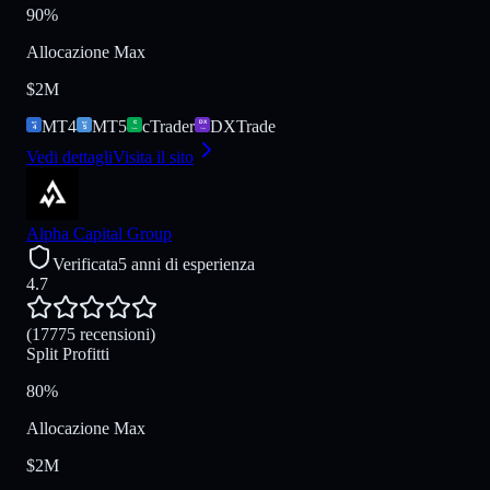
90%
Allocazione Max
$2M
MT4
MT5
cTrader
DXTrade
Vedi dettagli
Visita il sito
Alpha Capital Group
Verificata
5 anni di esperienza
4.7
(17775 recensioni)
Split Profitti
80%
Allocazione Max
$2M