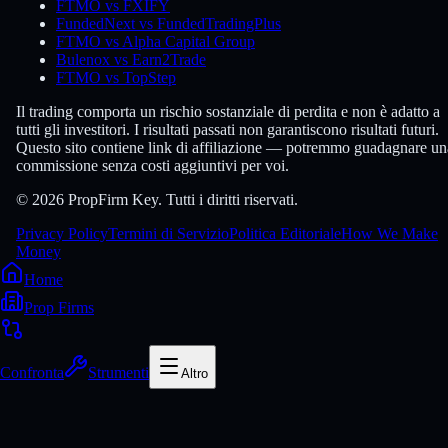
FTMO vs FXIFY
FundedNext vs FundedTradingPlus
FTMO vs Alpha Capital Group
Bulenox vs Earn2Trade
FTMO vs TopStep
Il trading comporta un rischio sostanziale di perdita e non è adatto a
tutti gli investitori. I risultati passati non garantiscono risultati futuri.
Questo sito contiene link di affiliazione — potremmo guadagnare un
commissione senza costi aggiuntivi per voi.
© 2026 PropFirm Key. Tutti i diritti riservati.
Privacy Policy
Termini di Servizio
Politica Editoriale
How We Make
Money
Home
Prop Firms
Confronta
Strumenti
Altro