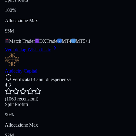
100%
Allocazione Max
$5M
Match Trader
DXTrade
MT4
MT5
+
1
Vedi dettagli
Visita il sito
Audacity Capital
Verificata
13 anni di esperienza
4.3
(1063 recensioni)
Split Profitti
90%
Allocazione Max
$2M