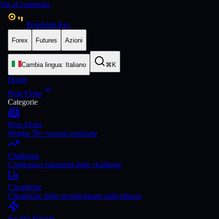
Vai al contenuto
PropFirm Key
Forex
Futures
Azioni
Cambia lingua
:
Italiano
⌘K
Home
Prop Firms
Categorie
Prop Firms
Sfoglia 50+ società verificate
Challenge
Confronta i parametri delle challenge
Classifiche
Classifiche delle società basate sulla fiducia
Società Futures