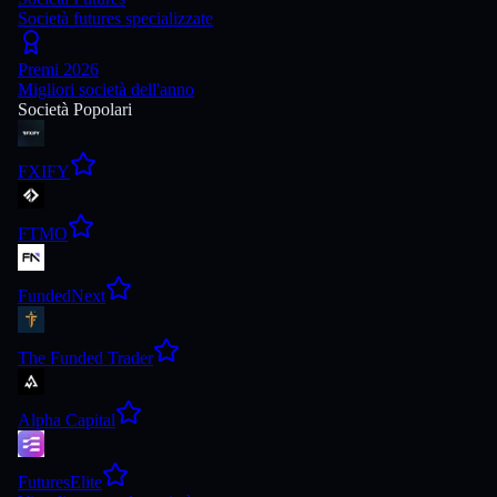
Società futures specializzate
Premi 2026
Migliori società dell'anno
Società Popolari
FXIFY
FTMO
FundedNext
The Funded Trader
Alpha Capital
FuturesElite