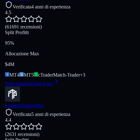
Verificata
4 anni di esperienza
4.5
(61691 recensioni)
Split Profitti
95%
Allocazione Max
$4M
MT4
MT5
cTrader
Match-Trader
+
3
Vedi dettagli
Visita il sito
FundedTradingPlus
Verificata
5 anni di esperienza
4.4
(2631 recensioni)
Split Profitti