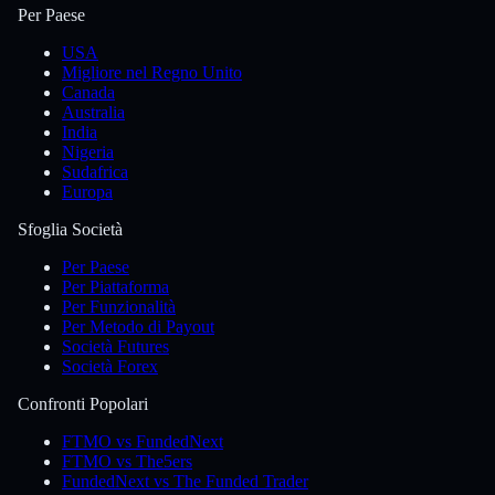
Per Paese
USA
Migliore nel Regno Unito
Canada
Australia
India
Nigeria
Sudafrica
Europa
Sfoglia Società
Per Paese
Per Piattaforma
Per Funzionalità
Per Metodo di Payout
Società Futures
Società Forex
Confronti Popolari
FTMO vs FundedNext
FTMO vs The5ers
FundedNext vs The Funded Trader