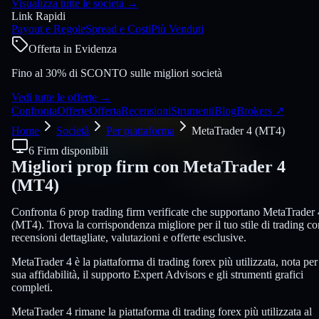
Visualizza tutte le società
→
Link Rapidi
Payout e Regole
Spread e Costi
Più Venduti
Offerta in Evidenza
Fino al 30% di SCONTO sulle migliori società
Vedi tutte le offerte
→
Confronta
Offerte
Offerta
Recensioni
Strumenti
Blog
Brokers
↗
Home
Società
Per piattaforma
MetaTrader 4 (MT4)
6 Firm disponibili
Migliori prop firm con
MetaTrader 4
(MT4)
Confronta 6 prop trading firm verificate che supportano MetaTrader 
(MT4). Trova la corrispondenza migliore per il tuo stile di trading co
recensioni dettagliate, valutazioni e offerte esclusive.
MetaTrader 4 è la piattaforma di trading forex più utilizzata, nota per
sua affidabilità, il supporto Expert Advisors e gli strumenti grafici
completi.
MetaTrader 4 rimane la piattaforma di trading forex più utilizzata al