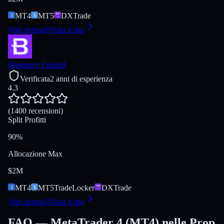
MT4
MT5
DXTrade
Vedi dettagli
Visita il sito
Blueberry Funded
Verificata
2 anni di esperienza
4.3
(1400 recensioni)
Split Profitti
90%
Allocazione Max
$2M
MT4
MT5
TradeLocker
DXTrade
Vedi dettagli
Visita il sito
FAQ — MetaTrader 4 (MT4) nelle Prop