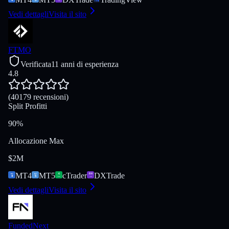
Vedi dettagli
Visita il sito
FTMO
Verificata
11 anni di esperienza
4.8
(40179 recensioni)
Split Profitti
90%
Allocazione Max
$2M
MT4
MT5
cTrader
DXTrade
Vedi dettagli
Visita il sito
FundedNext