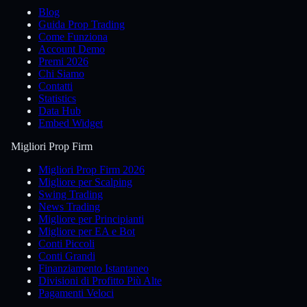
Blog
Guida Prop Trading
Come Funziona
Account Demo
Premi 2026
Chi Siamo
Contatti
Statistics
Data Hub
Embed Widget
Migliori Prop Firm
Migliori Prop Firm 2026
Migliore per Scalping
Swing Trading
News Trading
Migliore per Principianti
Migliore per EA e Bot
Conti Piccoli
Conti Grandi
Finanziamento Istantaneo
Divisioni di Profitto Più Alte
Pagamenti Veloci