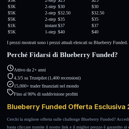
$5K
2-step
$25
$25
$3K
2-step
$30
$30
$5K
2-step
$32.50
$32.50
$5K
2-step
$35
$35
$1K
instant
$37
$37
$5K
1-step
$40
$40
I prezzi mostrati sono i prezzi attuali elencati su Blueberry Funded.
Perché Fidarsi di Blueberry Funded?
Attivo da 2+ anni
4.3/5 su Trustpilot (1,400 recensioni)
15,000+ trader finanziati nel mondo
Fino al 90% di suddivisione profitti
Blueberry Funded Offerta Esclusiva 
Cerchi la migliore offerta sulle challenge Blueberry Funded? Accedi
basta cliccare tramite il nostro link e il miglior prezzo è garantito al