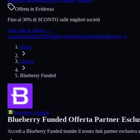
Payout e Regole
Spread e Costi
Più Venduti
Offerta in Evidenza
Fino al 30% di SCONTO sulle migliori società
Vedi tutte le offerte
→
Confronta
Offerte
Offerta
Recensioni
Strumenti
Blog
Brokers
↗
Home
Offerte
Blueberry Funded
Blueberry Funded
Blueberry Funded Offerta Partner Esclu
Accedi a Blueberry Funded tramite il nostro link partner esclusivo 