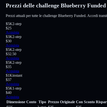
Prezzi delle challenge Blueberry Funded
Prezzi attuali per tutte le challenge Blueberry Funded. Accedi tramite
$5K
2-step
$25
Acquista
$3K
2-step
$30
Acquista
$5K
2-step
$32.50
Acquista
$5K
2-step
$35
Acquista
$1K
instant
$37
Acquista
$5K
1-step
$40
Acquista
Dimensione Conto
Tipo
Prezzo Originale
Con Sconto
Rispa