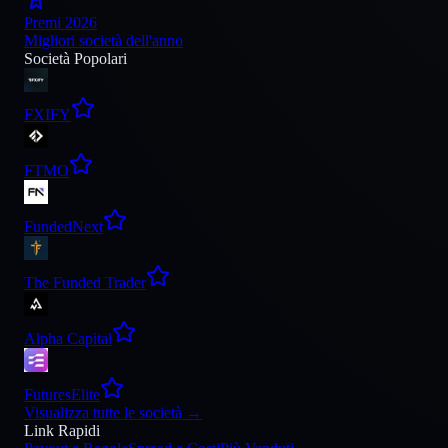
Premi 2026
Migliori società dell'anno
Società Popolari
FXIFY
FTMO
FundedNext
The Funded Trader
Alpha Capital
FuturesElite
Visualizza tutte le società
→
Link Rapidi