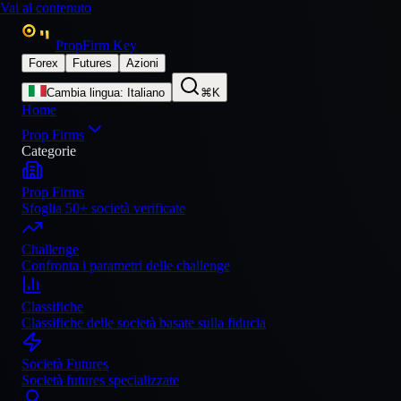
Vai al contenuto
PropFirm Key
Forex
Futures
Azioni
Cambia lingua
:
Italiano
⌘K
Home
Prop Firms
Categorie
Prop Firms
Sfoglia 50+ società verificate
Challenge
Confronta i parametri delle challenge
Classifiche
Classifiche delle società basate sulla fiducia
Società Futures
Società futures specializzate