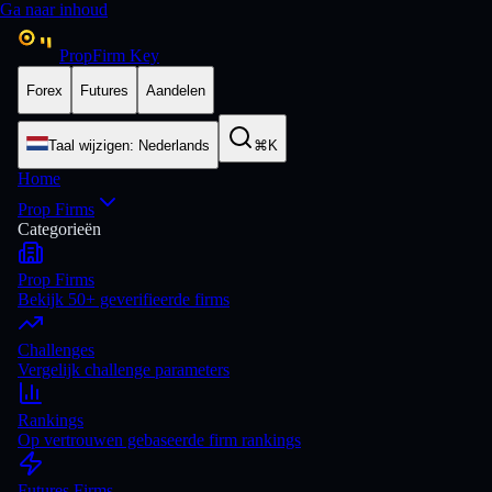
Ga naar inhoud
PropFirm Key
Forex
Futures
Aandelen
Taal wijzigen
:
Nederlands
⌘K
Home
Prop Firms
Categorieën
Prop Firms
Bekijk 50+ geverifieerde firms
Challenges
Vergelijk challenge parameters
Rankings
Op vertrouwen gebaseerde firm rankings
Futures Firms