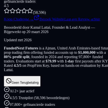
gefinancierde traders
4.5
(
58,596
)
Koop Challenge
→
Bezoek Website
Laat een Review achter
Beoordeeld door Kamal Lattai, Founder & Lead Analyst —
Bijgewerkt op 20 maart 2026
Updated
mrt 2026
FundedNext Futures
is a
Ajman, United Arab Emirates
-based
futu
prop trading firm offering funded accounts up to
$
1,000,000
with a
80
% profit split
, founded in
2024
and reporting
97,800
+ funded
traders
. Evaluations start at
$
79.99
with
1
-day
first payouts after K
Rated
4.5
/5
on PropFirm Key, based on hands-on evaluation by
Kam
Lattai
.
Geen Terugbetaling
Al 2+ jaar actief
4.5/5 Trustpilot (58,596 beoordelingen)
97,800+ gefinancierde traders