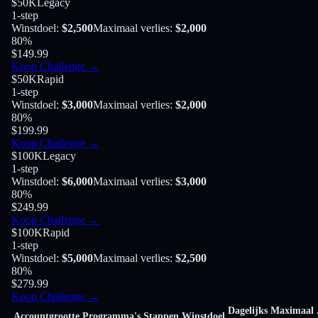
$50K
Legacy
1-step
Winstdoel
:
$2,500
Maximaal verlies
:
$2,000
80
%
$149.99
Koop Challenge
→
$50K
Rapid
1-step
Winstdoel
:
$3,000
Maximaal verlies
:
$2,000
80
%
$199.99
Koop Challenge
→
$100K
Legacy
1-step
Winstdoel
:
$6,000
Maximaal verlies
:
$3,000
80
%
$249.99
Koop Challenge
→
$100K
Rapid
1-step
Winstdoel
:
$5,000
Maximaal verlies
:
$2,500
80
%
$279.99
Koop Challenge
→
Dagelijks
Maximaal
Accountgrootte
Programma's
Stappen
Winstdoel