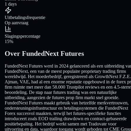
1 days
Uitbetalingsfrequentie
Op aanvraag
Slagingspercentage
15%
Over FundedNext Futures
FundedNext Futures werd in 2024 gelanceerd als een uitbreiding va
FundedNext, een van de meest populaire proprietary trading firms
wereldwijd. Het moederbedrijf, geregistreerd als GrowthNext F.Z.E.
Ajman, VAE, had al een enorme reputatie opgebouwd in de forex p
firm ruimte met meer dan 58.000 Trustpilot reviews en een 4.5-sterr
beoordeling. De stap naar futures trading was een natuurlijke
uitbreiding, aangezien de futures prop firm markt snel groeide.
FundedNext Futures maakt gebruik van hetzelfde merkvertrouwen,
ondersteuningsinfrastructuur en betalingssystemen die FundedNext
Forex succesvol maakten, terwijl het futures-specifieke functies
introduceert zoals EOD trailing drawdown en contract-gebaseerde
positiebepaling. Het bedrijf werkt samen met Tradovate voor
uitvoering en data, waardoor toegang wordt geboden tot CME Grou