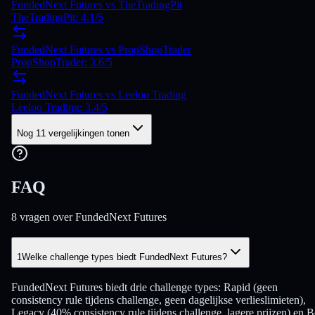
FundedNext Futures vs TheTradingPit
TheTradingPit: 4.1/5
FundedNext Futures vs PropShopTrader
PropShopTrader: 3.6/5
FundedNext Futures vs Leeloo Trading
Leeloo Trading: 3.4/5
Nog 11 vergelijkingen tonen
FAQ
8 vragen over FundedNext Futures
1
Welke challenge types biedt FundedNext Futures?
FundedNext Futures biedt drie challenge types: Rapid (geen
consistency rule tijdens challenge, geen dagelijkse verlieslimieten),
Legacy (40% consistency rule tijdens challenge, lagere prijzen) en B