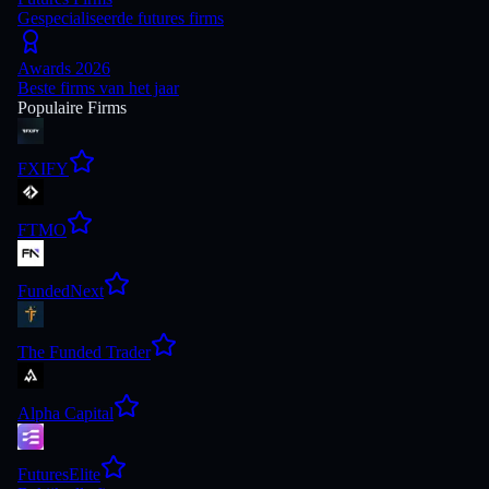
Gespecialiseerde futures firms
Awards 2026
Beste firms van het jaar
Populaire Firms
FXIFY
FTMO
FundedNext
The Funded Trader
Alpha Capital
FuturesElite