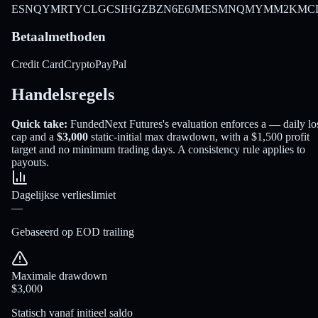
ES
NQ
YM
RTY
CL
GC
SI
HG
ZB
ZN
6E
6J
MES
MNQ
MYM
M2K
MC
Betaalmethoden
Credit Card
Crypto
PayPal
Handelsregels
Quick take:
FundedNext Futures
's evaluation enforces a
—
daily lo
cap and a
$3,000
static-initial
max drawdown
, with a
$1,500
profit
target
and no minimum trading days
.
A consistency rule applies to
payouts.
Dagelijkse verlieslimiet
—
Gebaseerd op EOD trailing
Maximale drawdown
$3,000
Statisch vanaf initieel saldo