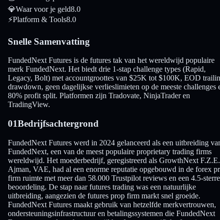
💎
Waar voor je geld
8.0
⚡
Platform & Tools
8.0
Snelle Samenvatting
FundedNext Futures is de futures tak van het wereldwijd populaire
merk FundedNext. Het biedt drie 1-stap challenge types (Rapid,
Legacy, Bolt) met accountgroottes van $25K tot $100K, EOD traili
drawdown, geen dagelijkse verlieslimieten op de meeste challenges 
80% profit split. Platformen zijn Tradovate, NinjaTrader en
TradingView.
01
Bedrijfsachtergrond
FundedNext Futures werd in 2024 gelanceerd als een uitbreiding va
FundedNext, een van de meest populaire proprietary trading firms
wereldwijd. Het moederbedrijf, geregistreerd als GrowthNext F.Z.E.
Ajman, VAE, had al een enorme reputatie opgebouwd in de forex p
firm ruimte met meer dan 58.000 Trustpilot reviews en een 4.5-sterr
beoordeling. De stap naar futures trading was een natuurlijke
uitbreiding, aangezien de futures prop firm markt snel groeide.
FundedNext Futures maakt gebruik van hetzelfde merkvertrouwen,
ondersteuningsinfrastructuur en betalingssystemen die FundedNext