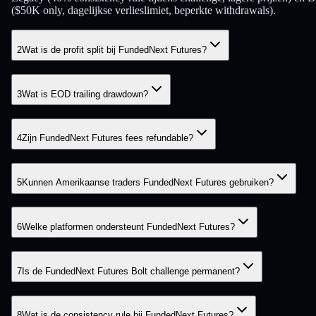
($50K only, dagelijkse verlieslimiet, beperkte withdrawals).
2
Wat is de profit split bij FundedNext Futures?
3
Wat is EOD trailing drawdown?
4
Zijn FundedNext Futures fees refundable?
5
Kunnen Amerikaanse traders FundedNext Futures gebruiken?
6
Welke platformen ondersteunt FundedNext Futures?
7
Is de FundedNext Futures Bolt challenge permanent?
8
Wat is de consistency rule bij FundedNext Futures?