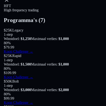
HFT
High frequency trading
Programma's
(
7
)
$25K
Legacy
1-step
Winstdoel
:
$1,250
Maximaal verlies
:
$1,000
80
%
$79.99
Koop Challenge
→
$25K
Rapid
1-step
Winstdoel
:
$1,500
Maximaal verlies
:
$1,000
80
%
$109.99
Koop Challenge
→
$50K
Bolt
1-step
Winstdoel
:
$3,000
Maximaal verlies
:
$2,000
80
%
$99.99
Koop Challenge
→