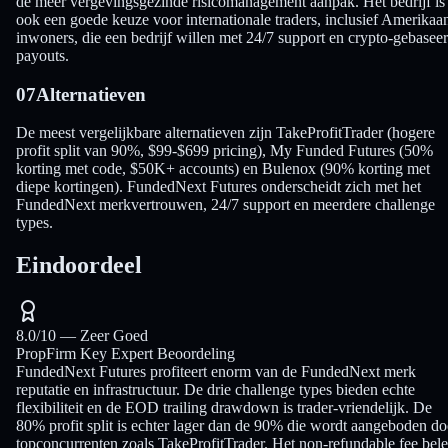
de meer vergevingsgezinde risicomanagement aanpak. Het bedrijf is
ook een goede keuze voor internationale traders, inclusief Amerikaa
inwoners, die een bedrijf willen met 24/7 support en crypto-gebasee
payouts.
07
Alternatieven
De meest vergelijkbare alternatieven zijn TakeProfitTrader (hogere
profit split van 90%, $99-$699 pricing), My Funded Futures (50%
korting met code, $50K+ accounts) en Bulenox (90% korting met
diepe kortingen). FundedNext Futures onderscheidt zich met het
FundedNext merkvertrouwen, 24/7 support en meerdere challenge
types.
Eindoordeel
8.0
/10 —
Zeer Goed
PropFirm Key Expert Beoordeling
FundedNext Futures profiteert enorm van de FundedNext merk
reputatie en infrastructuur. De drie challenge types bieden echte
flexibiliteit en de EOD trailing drawdown is trader-vriendelijk. De
80% profit split is echter lager dan de 90% die wordt aangeboden do
topconcurrenten zoals TakeProfitTrader. Het non-refundable fee bele