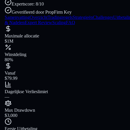
Expertscore: 8/10
Geverifieerd door PropFirm Key
Samenvatting
Overzicht
Tradingregels
Strategieën
Challenges
Uitbetal
& Nadelen
Expert Review
Scaling
FAQ
Maximale allocatie
$1M
Winstdeling
80%
Vanaf
$79.99
Dagelijkse Verlieslimiet
—
Max Drawdown
$3,000
Eerste Uitbetaling