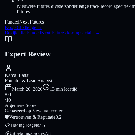
Nieuwere futures divisie zonder lange track record specifiek i
futures
FundedNext Futures
Koop Challenge
→
Bekijk alle FundedNext Futures kortingsdetails
→
Expert Review
Kamal Lattai
Founder & Lead Analyst
March 20, 2026
13 min leestijd
8.0
/10
Algemene Score
Gebaseerd op 5 evaluatiecriteria
🛡
Vertrouwen & Reputatie
8.2
📋
Trading Regels
7.5
💰
Uitbetalingsproces
7.8