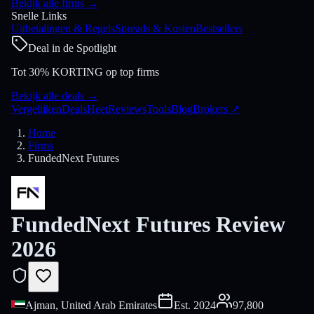
Bekijk alle firms
→
Snelle Links
Uitbetalingen & Regels
Spreads & Kosten
Bestsellers
Deal in de Spotlight
Tot 30% KORTING op top firms
Bekijk alle deals
→
Vergelijken
Deals
Heet
Reviews
Tools
Blog
Brokers
↗
Home
Firms
FundedNext Futures
FundedNext Futures Review
2026
Ajman, United Arab Emirates
Est.
2024
97,800