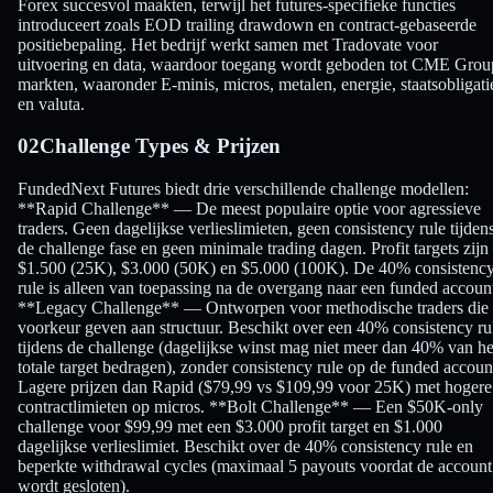
Forex succesvol maakten, terwijl het futures-specifieke functies
introduceert zoals EOD trailing drawdown en contract-gebaseerde
positiebepaling. Het bedrijf werkt samen met Tradovate voor
uitvoering en data, waardoor toegang wordt geboden tot CME Grou
markten, waaronder E-minis, micros, metalen, energie, staatsobligati
en valuta.
02
Challenge Types & Prijzen
FundedNext Futures biedt drie verschillende challenge modellen:
**Rapid Challenge** — De meest populaire optie voor agressieve
traders. Geen dagelijkse verlieslimieten, geen consistency rule tijden
de challenge fase en geen minimale trading dagen. Profit targets zijn
$1.500 (25K), $3.000 (50K) en $5.000 (100K). De 40% consistenc
rule is alleen van toepassing na de overgang naar een funded accoun
**Legacy Challenge** — Ontworpen voor methodische traders die
voorkeur geven aan structuur. Beschikt over een 40% consistency ru
tijdens de challenge (dagelijkse winst mag niet meer dan 40% van he
totale target bedragen), zonder consistency rule op de funded accoun
Lagere prijzen dan Rapid ($79,99 vs $109,99 voor 25K) met hogere
contractlimieten op micros. **Bolt Challenge** — Een $50K-only
challenge voor $99,99 met een $3.000 profit target en $1.000
dagelijkse verlieslimiet. Beschikt over de 40% consistency rule en
beperkte withdrawal cycles (maximaal 5 payouts voordat de account
wordt gesloten).