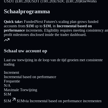
USDT (ERC20)
USDT (TRC20)
USDC (ERC20)
RiseWorks
Schaalprogramma
Quick take:
FundedNext Futures
's scaling plan grows funded
accounts from
$1M
up to
$1M
, in
Incremental based on
performance
increments
. Eligibility requires meeting consistency a
profit milestones disclosed inside the trader dashboard.
Schaal uw account op
Laat uw toewijzing in de loop van de tijd groeien met consistente
trading
Increment
Incremental based on performance
Frequentie
N/A
Maximale Toewijzing
$1M
$1M
$1M
via Incremental based on performance incrementen