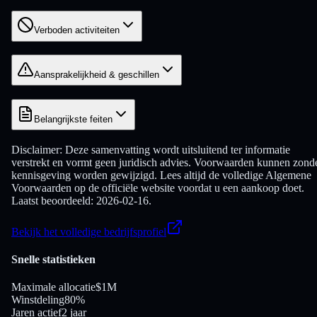
Verboden activiteiten
Aansprakelijkheid & geschillen
Belangrijkste feiten
Disclaimer:
Deze samenvatting wordt uitsluitend ter informatie
verstrekt en vormt geen juridisch advies. Voorwaarden kunnen zond
kennisgeving worden gewijzigd. Lees altijd de volledige Algemene
Voorwaarden op de officiële website voordat u een aankoop doet.
Laatst beoordeeld: 2026-02-16.
Bekijk het volledige bedrijfsprofiel
Snelle statistieken
Maximale allocatie
$1M
Winstdeling
80%
Jaren actief
2 jaar