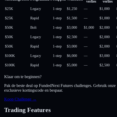
verlies
verlies
$25K
Legacy
1-step
$1,250
—
$1,000
$25K
Rapid
1-step
$1,500
—
$1,000
$50K
Bolt
1-step
$3,000
$1,000
$2,000
$50K
Legacy
1-step
$2,500
—
$2,000
$50K
Rapid
1-step
$3,000
—
$2,000
$100K
Legacy
1-step
$6,000
—
$3,000
$100K
Rapid
1-step
$5,000
—
$2,500
Klaar om te beginnen?
Pak de beste deal op FundedNext Futures challenges. Gebruik onze
exclusieve kortingscode en bespaar.
Koop Challenge
→
Trading Features