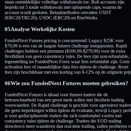
staan onmiddellijke volledige withdrawals toe. Bolt accounts zijn
beperkt tot 5 totale withdrawals met oplopende caps, waarna de
account wordt gesloten. Betaalmethoden omvatten USDT
(ERC20/TRC20), USDC (ERC20) en RiseWorks.
05
Analyse Werkelijke Kosten
FundedNext Futures pricing is concurrerend: Legacy $25K voor
$79,99 is een van de laagste futures challenge instappunten. Rapid
challenges hebben een premium ($109,99-$279,99) voor de extra
flexibiliteit van geen consistency rules. De fees zijn non-refundable, 
tegenstelling tot FundedNext Forex waar fees refundable zijn. Geen
activation fees of maandelijkse data fees tijdens de challenge. Reset
fees zijn beschikbaar met een korting van 8-12% op de originele prij
06
Wie zou FundedNext Futures moeten gebruiken?
FundedNext Futures is ideaal voor futures traders die de
betrouwbaarheid van een groot merk willen met flexibele trading
voorwaarden. De Rapid challenge is geschikt voor agressieve trader
die geen beperkingen willen tijdens de evaluatie, terwijl Legacy perf
is voor gedisciplineerde traders die zich comfortabel voelen met
consistency rules tijdens de challenge. Traders die EOD trailing
drawdown meer waarderen dan real-time trailing, zullen profiteren 