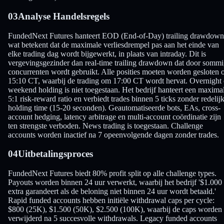
03
Analyse Handelsregels
FundedNext Futures hanteert EOD (End-of-Day) trailing drawdown
wat betekent dat de maximale verliesdrempel pas aan het einde van
elke trading dag wordt bijgewerkt, in plaats van intraday. Dit is
vergevingsgezinder dan real-time trailing drawdown dat door somm
concurrenten wordt gebruikt. Alle posities moeten worden gesloten
15:10 CT, waarbij de trading om 17:00 CT wordt hervat. Overnight 
weekend holding is niet toegestaan. Het bedrijf hanteert een maxima
5:1 risk-reward ratio en verbiedt trades binnen 5 ticks zonder redelij
holding time (15-20 seconden). Geautomatiseerde bots, EAs, cross-
account hedging, latency arbitrage en multi-account coördinatie zijn
ten strengste verboden. News trading is toegestaan. Challenge
accounts worden inactief na 7 opeenvolgende dagen zonder trades.
04
Uitbetalingsproces
FundedNext Futures biedt 80% profit split op alle challenge types.
Payouts worden binnen 24 uur verwerkt, waarbij het bedrijf '$1.000
extra garandeert als de beloning niet binnen 24 uur wordt betaald.'
Rapid funded accounts hebben initiële withdrawal caps per cycle:
$800 (25K), $1.500 (50K), $2.500 (100K), waarbij de caps worden
verwijderd na 5 succesvolle withdrawals. Legacy funded accounts