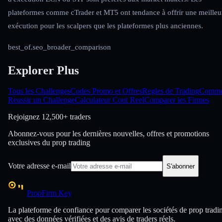
plateformes comme cTrader et MT5 ont tendance à offrir une meilleu
exécution pour les scalpers que les plateformes plus anciennes.
best_of.seo_broader_comparison
Explorer Plus
Tous les Challenges
Codes Promo et Offres
Regles de Trading
Comme
Reussir un Challenge
Calculateur Cout Reel
Comparer les Firmes
Rejoignez
12,500+ traders
Abonnez-vous pour les dernières nouvelles, offres et promotions
exclusives du prop trading
Votre adresse e-mail
S'abonner
PropFirm Key
La plateforme de confiance pour comparer les sociétés de prop tradi
avec des données vérifiées et des avis de traders réels.