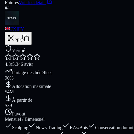
Futures
Voir les détails
#
4
FXIFY
PFK
Vérifié
4.8
(5,346 avis)
Partage des bénéfices
90%
Allocation maximale
$4M
À partir de
$39
Payout
Mensuel / Bimensuel
Scalping
News Trading
EAs/Bots
Conservation durant 