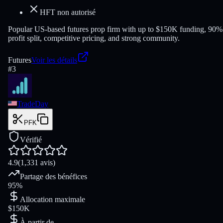
HFT non autorisé
Popular US-based futures prop firm with up to $150K funding, 90%
profit split, competitive pricing, and strong community.
Futures
Voir les détails
#
3
TradeDay
PFK
Vérifié
4.9
(1,331 avis)
Partage des bénéfices
95%
Allocation maximale
$150K
À partir de