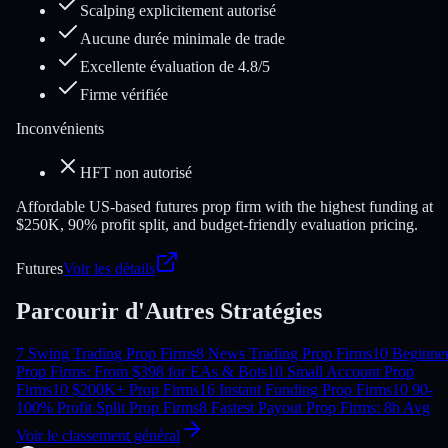
Scalping explicitement autorisé
Aucune durée minimale de trade
Excellente évaluation de 4.8/5
Firme vérifiée
Inconvénients
HFT non autorisé
Affordable US-based futures prop firm with the highest funding at
$250K, 90% profit split, and budget-friendly evaluation pricing.
Futures
Voir les détails
Parcourir d'Autres Stratégies
7 Swing Trading Prop Firms
8 News Trading Prop Firms
10 Beginne
Prop Firms: From $39
8 for EAs & Bots
10 Small Account Prop
Firms
10 $200K+ Prop Firms
16 Instant Funding Prop Firms
10 90-
100% Profit Split Prop Firms
8 Fastest Payout Prop Firms: 8h Avg
Voir le classement général