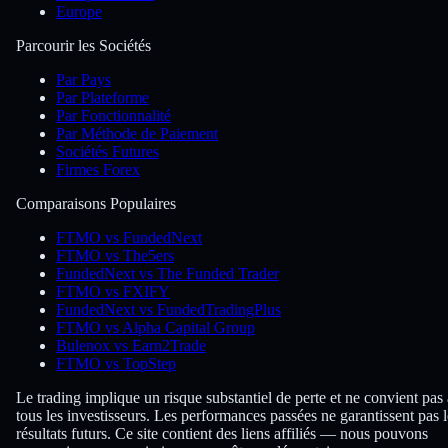
Europe
Parcourir les Sociétés
Par Pays
Par Plateforme
Par Fonctionnalité
Par Méthode de Paiement
Sociétés Futures
Firmes Forex
Comparaisons Populaires
FTMO vs FundedNext
FTMO vs The5ers
FundedNext vs The Funded Trader
FTMO vs FXIFY
FundedNext vs FundedTradingPlus
FTMO vs Alpha Capital Group
Bulenox vs Earn2Trade
FTMO vs TopStep
Le trading implique un risque substantiel de perte et ne convient pas 
tous les investisseurs. Les performances passées ne garantissent pas l
résultats futurs. Ce site contient des liens affiliés — nous pouvons