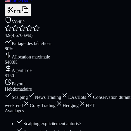
Earn2Trade
PFK
Vérifié
4.9
(4,676 avis)
Partage des bénéfices
80%
Allocation maximale
$400K
À partir de
$150
Payout
Hebdomadaire
Scalping
News Trading
EAs/Bots
Conservation durant 
week-end
Copy Trading
Hedging
HFT
Avantages
Scalping explicitement autorisé