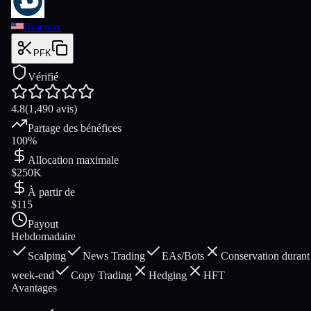
Bulenox
PFK
Vérifié
4.8
(1,490 avis)
Partage des bénéfices
100%
Allocation maximale
$250K
À partir de
$115
Payout
Hebdomadaire
Scalping
News Trading
EAs/Bots
Conservation durant 
week-end
Copy Trading
Hedging
HFT
Avantages