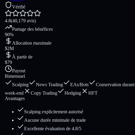
Vérifié
4.8
(40,179 avis)
Partage des bénéfices
90%
Allocation maximale
$2M
À partir de
$79
Payout
Bimensuel
Scalping
News Trading
EAs/Bots
Conservation durant 
week-end
Copy Trading
Hedging
HFT
Avantages
Scalping explicitement autorisé
Aucune durée minimale de trade
Excellente évaluation de 4.8/5