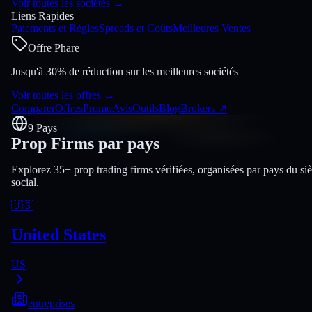
Voir toutes les sociétés
→
Liens Rapides
Paiements et Règles
Spreads et Coûts
Meilleures Ventes
Offre Phare
Jusqu'à 30% de réduction sur les meilleures sociétés
Voir toutes les offres
→
Comparer
Offres
Promo
Avis
Outils
Blog
Brokers
↗
9 Pays
Prop Firms par pays
Explorez 35+ prop trading firms vérifiées, organisées par pays du si
social.
🇺🇸
United States
US
entreprises