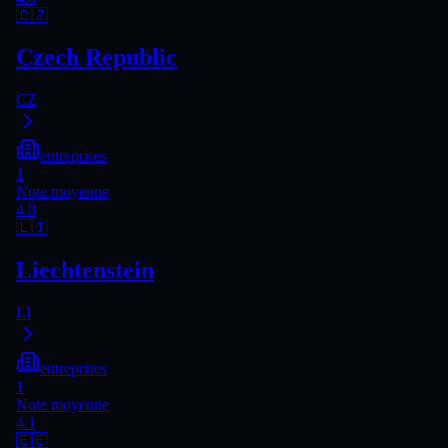
🇨🇿
Czech Republic
CZ
entreprises
1
Note moyenne
4.8
🇱🇮
Liechtenstein
LI
entreprises
1
Note moyenne
4.1
🇪🇪