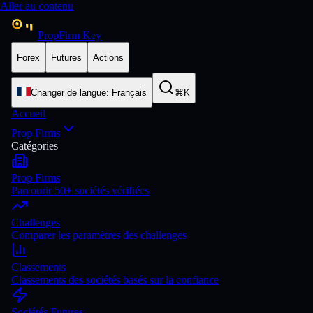
Aller au contenu
PropFirm Key
Forex
Futures
Actions
Changer de langue
:
Français
⌘K
Accueil
Prop Firms
Catégories
Prop Firms
Parcourir 50+ sociétés vérifiées
Challenges
Comparer les paramètres des challenges
Classements
Classements des sociétés basés sur la confiance
Sociétés Futures