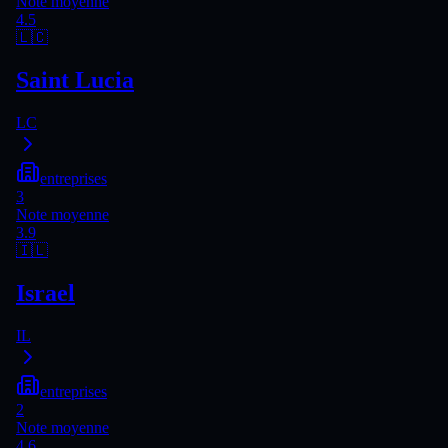
Note moyenne
4.5
🇱🇨
Saint Lucia
LC
entreprises
3
Note moyenne
3.9
🇮🇱
Israel
IL
entreprises
2
Note moyenne
4.6