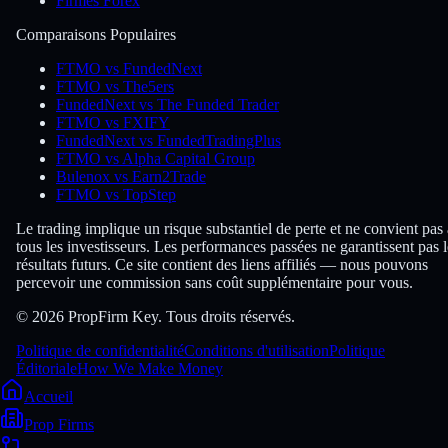
Firmes Forex
Comparaisons Populaires
FTMO vs FundedNext
FTMO vs The5ers
FundedNext vs The Funded Trader
FTMO vs FXIFY
FundedNext vs FundedTradingPlus
FTMO vs Alpha Capital Group
Bulenox vs Earn2Trade
FTMO vs TopStep
Le trading implique un risque substantiel de perte et ne convient pas 
tous les investisseurs. Les performances passées ne garantissent pas l
résultats futurs. Ce site contient des liens affiliés — nous pouvons
percevoir une commission sans coût supplémentaire pour vous.
© 2026 PropFirm Key. Tous droits réservés.
Politique de confidentialité
Conditions d'utilisation
Politique
Éditoriale
How We Make Money
Accueil
Prop Firms