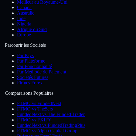
Meilleur au Royaume-Uni
Canada
Australie
Inde
Nigeria
Afrique du Sud
Europe
Parcourir les Sociétés
Par Pays
Par Plateforme
Par Fonctionnalité
Par Méthode de Paiement
Sociétés Futures
Firmes Forex
Comparaisons Populaires
FTMO vs FundedNext
FTMO vs The5ers
FundedNext vs The Funded Trader
FTMO vs FXIFY
FundedNext vs FundedTradingPlus
FTMO vs Alpha Capital Group