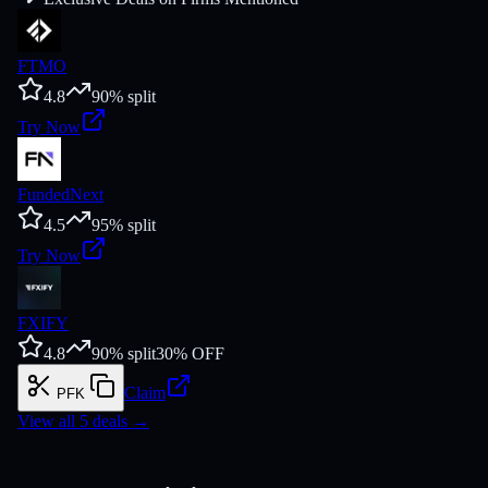
FTMO
4.8
90
% split
Try Now
FundedNext
4.5
95
% split
Try Now
FXIFY
4.8
90
% split
30
% OFF
Claim
PFK
View all
5
deals →