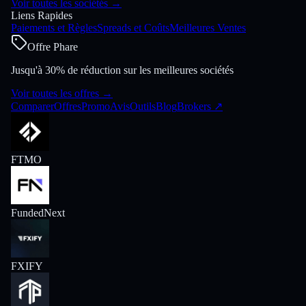
Voir toutes les sociétés
→
Liens Rapides
Paiements et Règles
Spreads et Coûts
Meilleures Ventes
Offre Phare
Jusqu'à 30% de réduction sur les meilleures sociétés
Voir toutes les offres
→
Comparer
Offres
Promo
Avis
Outils
Blog
Brokers
↗
FTMO
FundedNext
FXIFY