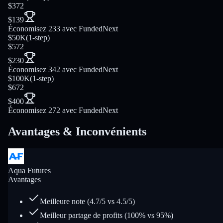
$372
$139
Économisez 233 avec FundedNext
$50K
(
1-step
)
$572
$230
Économisez 342 avec FundedNext
$100K
(
1-step
)
$672
$400
Économisez 272 avec FundedNext
Avantages & Inconvénients
Aqua Futures
Avantages
Meilleure note (4.7/5 vs 4.5/5)
Meilleur partage de profits (100% vs 95%)