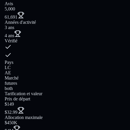
Avis
5,000
61,691
Années d'activité
3 ans
4 ans
Vérifié
Pays
LC
AE
Marché
futures
both
Tarification et valeur
Prix de départ
$149
$32.99
Allocation maximale
$450K