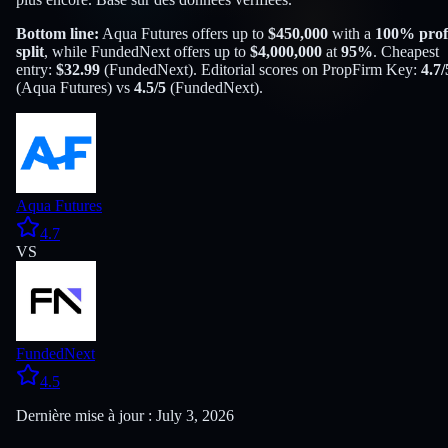
Bottom line:
Aqua Futures
offers up to
$
450,000
with a
100
% prof
split
, while
FundedNext
offers up to
$
4,000,000
at
95
%
. Cheapest
entry:
$
32.99
(
FundedNext
). Editorial scores on PropFirm Key:
4.7
/
(
Aqua Futures
) vs
4.5
/5
(
FundedNext
).
Aqua Futures
4.7
VS
FundedNext
4.5
Dernière mise à jour : July 3, 2026