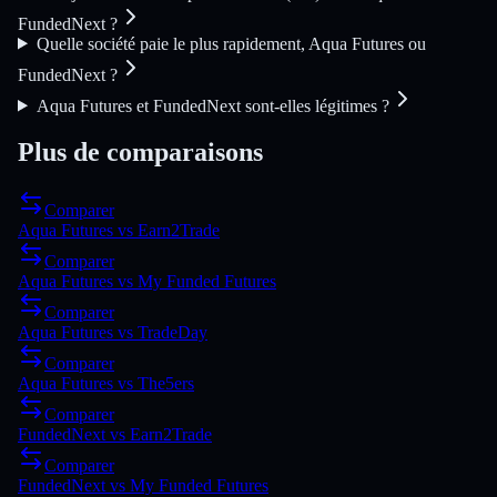
FundedNext ?
Quelle société paie le plus rapidement, Aqua Futures ou
FundedNext ?
Aqua Futures et FundedNext sont-elles légitimes ?
Plus de comparaisons
Comparer
Aqua Futures
vs
Earn2Trade
Comparer
Aqua Futures
vs
My Funded Futures
Comparer
Aqua Futures
vs
TradeDay
Comparer
Aqua Futures
vs
The5ers
Comparer
FundedNext
vs
Earn2Trade
Comparer
FundedNext
vs
My Funded Futures