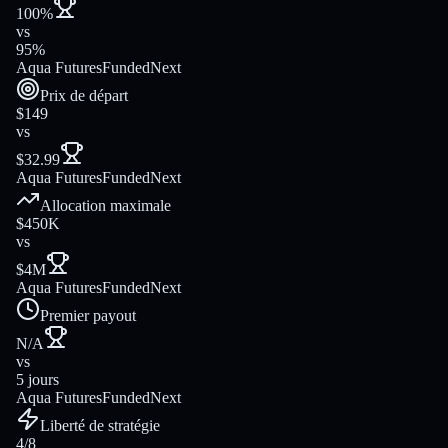
100%
vs
95%
Aqua Futures
FundedNext
Prix de départ
$149
vs
$32.99
Aqua Futures
FundedNext
Allocation maximale
$450K
vs
$4M
Aqua Futures
FundedNext
Premier payout
N/A
vs
5 jours
Aqua Futures
FundedNext
Liberté de stratégie
4/8