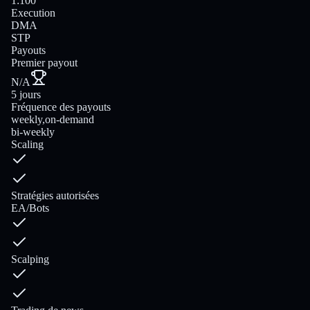
1:100
Execution
DMA
STP
Payouts
Premier payout
N/A
5 jours
Fréquence des payouts
weekly,on-demand
bi-weekly
Scaling
Stratégies autorisées
EA/Bots
Scalping