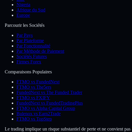
Nigeria
Afrique du Sud
Europe
Parcourir les Sociétés
Par Pays
Par Plateforme
Par Fonctionnalité
Par Méthode de Paiement
Sociétés Futures
Firmes Forex
Comparaisons Populaires
FTMO vs FundedNext
FTMO vs The5ers
FundedNext vs The Funded Trader
FTMO vs FXIFY
FundedNext vs FundedTradingPlus
FTMO vs Alpha Capital Group
Bulenox vs Earn2Trade
FTMO vs TopStep
Le trading implique un risque substantiel de perte et ne convient pas 