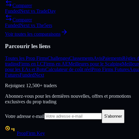
Comparer
FundedNext
vs
TradeDay
Comparer
FundedNext
vs
The5ers
Voir toutes les comparaisons
Parcourir les liens
Toutes les Prop Firms
Challenges
Classements
Avis
Paiements
Règles 
trading
Firms en LC
Firms en AE
Meilleures pour le Scalping
Meilleur
pour les EAs et Bots
Calculateur de coût réel
Prop Firms Futures
Aqu
Futures
FundedNext
Rejoignez
12,500+ traders
Abonnez-vous pour les dernières nouvelles, offres et promotions
exclusives du prop trading
Votre adresse e-mail
S'abonner
PropFirm Key