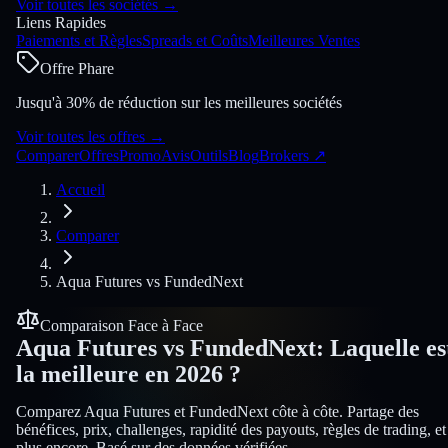
Voir toutes les sociétés
→
Liens Rapides
Paiements et Règles
Spreads et Coûts
Meilleures Ventes
Offre Phare
Jusqu'à 30% de réduction sur les meilleures sociétés
Voir toutes les offres
→
Comparer
Offres
Promo
Avis
Outils
Blog
Brokers
↗
Accueil
Comparer
Aqua Futures
vs
FundedNext
Comparaison Face à Face
Aqua Futures
vs
FundedNext
:
Laquelle es
la meilleure en 2026 ?
Comparez Aqua Futures et FundedNext côte à côte. Partage des
bénéfices, prix, challenges, rapidité des payouts, règles de trading, et
plus encore. Basé sur des données vérifiées.