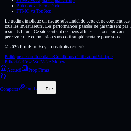
FTMO vs Alpha Capital Group
Bulenox vs Earn2Trade
FTMO vs TopStep
Le trading implique un risque substantiel de perte et ne convient pas 
tous les investisseurs. Les performances passées ne garantissent pas l
résultats futurs. Ce site contient des liens affiliés — nous pouvons
percevoir une commission sans coût supplémentaire pour vous.
© 2026 PropFirm Key. Tous droits réservés.
Politique de confidentialité
Conditions d'utilisation
Politique
Éditoriale
How We Make Money
Accueil
Prop Firms
Comparer
Outils
Plus