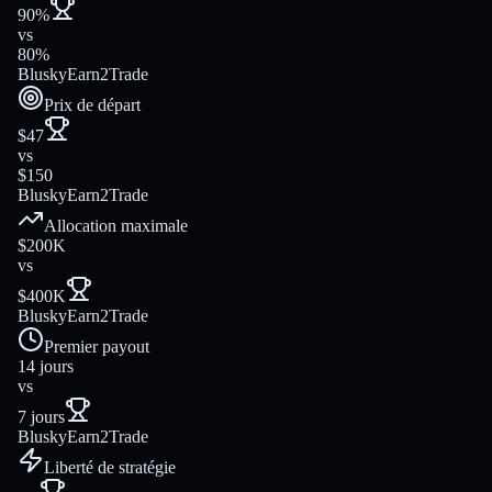
90%
vs
80%
Blusky
Earn2Trade
Prix de départ
$47
vs
$150
Blusky
Earn2Trade
Allocation maximale
$200K
vs
$400K
Blusky
Earn2Trade
Premier payout
14 jours
vs
7 jours
Blusky
Earn2Trade
Liberté de stratégie