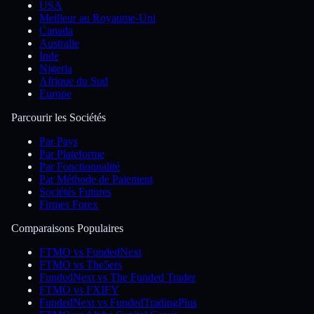
USA
Meilleur au Royaume-Uni
Canada
Australie
Inde
Nigeria
Afrique du Sud
Europe
Parcourir les Sociétés
Par Pays
Par Plateforme
Par Fonctionnalité
Par Méthode de Paiement
Sociétés Futures
Firmes Forex
Comparaisons Populaires
FTMO vs FundedNext
FTMO vs The5ers
FundedNext vs The Funded Trader
FTMO vs FXIFY
FundedNext vs FundedTradingPlus