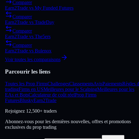
Comparer
Earn2Trade
vs
My Funded Futures
Comparer
Earn2Trade
vs
TradeDay
Comparer
Earn2Trade
vs
The5ers
Comparer
Earn2Trade
vs
Bulenox
Voir toutes les comparaisons
Parcourir les liens
Toutes les Prop Firms
Challenges
Classements
Avis
Paiements
Règles 
trading
Firms en US
Meilleures pour le Scalping
Meilleures pour les
EAs et Bots
Calculateur de coût réel
Prop Firms
Futures
Blusky
Earn2Trade
Rejoignez
12,500+ traders
Abonnez-vous pour les dernières nouvelles, offres et promotions
exclusives du prop trading