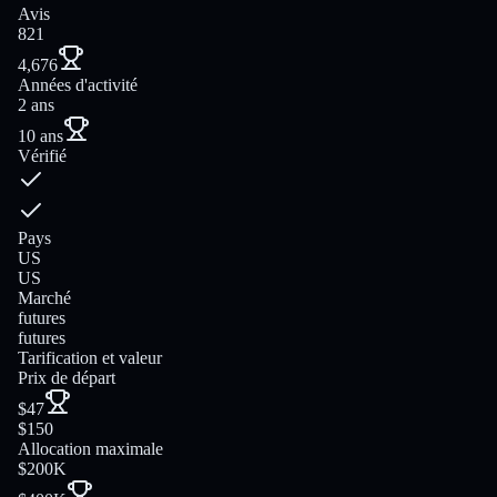
Avis
821
4,676
Années d'activité
2 ans
10 ans
Vérifié
Pays
US
US
Marché
futures
futures
Tarification et valeur
Prix de départ
$47
$150
Allocation maximale
$200K