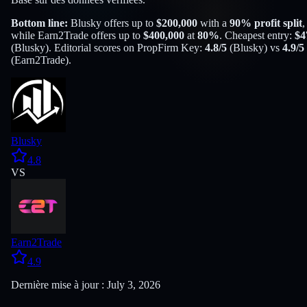
Bottom line:
Blusky
offers up to
$
200,000
with a
90
% profit split
,
while
Earn2Trade
offers up to
$
400,000
at
80
%
. Cheapest entry:
$
4
(
Blusky
). Editorial scores on PropFirm Key:
4.8
/5
(
Blusky
) vs
4.9
/5
(
Earn2Trade
).
Blusky
4.8
VS
Earn2Trade
4.9
Dernière mise à jour : July 3, 2026