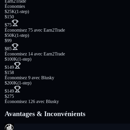
Earn2Trade
Économies
$25K
(
1-step
)
$150
$75
Économisez 75 avec Earn2Trade
$50K
(
1-step
)
$99
$85
Économisez 14 avec Earn2Trade
$100K
(
1-step
)
$149
$158
Économisez 9 avec Blusky
$200K
(
1-step
)
$149
$275
Économisez 126 avec Blusky
Avantages & Inconvénients