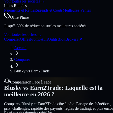
Voir toutes les sociétés
→
Liens Rapides
Paiements et Règles
Spreads et Coûts
Meilleures Ventes
Offre Phare
Jusqu'à 30% de réduction sur les meilleures sociétés
Voir toutes les offres
→
Comparer
Offres
Promo
Avis
Outils
Blog
Brokers
↗
Accueil
Comparer
Blusky
vs
Earn2Trade
Comparaison Face à Face
Blusky
vs
Earn2Trade
:
Laquelle est la
meilleure en 2026 ?
Comparez Blusky et Earn2Trade côte à côte. Partage des bénéfices,
prix, challenges, rapidité des payouts, règles de trading, et plus encor
Basé sur des données vérifiées.