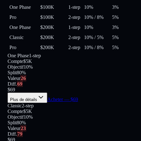
One Phase
$100K
1-step
10%
3%
Pro
$100K
2-step
10%
/
8%
5%
One Phase
$200K
1-step
10%
3%
Classic
$200K
2-step
10%
/
5%
5%
Pro
$200K
2-step
10%
/
8%
5%
One Phase
1-step
Compte
$5K
Objectif
10%
Split
80
%
Valeur
26
Diff.
69
$
69
Acheter
— $
69
Plus de détails
Classic
2-step
Compte
$5K
Objectif
10%
Split
80
%
Valeur
23
Diff.
79
$
69