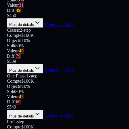
Valeur
31
Diff.
49
$
450
Acheter
— $
450
Plus de détails
Classic
2-step
Compte
$100K
Objectif
10%
Split
80
%
Valeur
40
Diff.
79
$
539
Acheter
— $
539
Plus de détails
One Phase
1-step
Compte
$100K
Objectif
10%
Split
80
%
Valeur
42
Diff.
69
$
549
Acheter
— $
549
Plus de détails
Pro
2-step
Compte
$100K