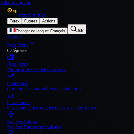
Aller au contenu
PropFirm Key
Forex
Futures
Actions
Changer de langue
:
Français
⌘K
Accueil
Prop Firms
Catégories
Prop Firms
Parcourir 50+ sociétés vérifiées
Challenges
Comparer les paramètres des challenges
Classements
Classements des sociétés basés sur la confiance
Sociétés Futures
Sociétés Futures spécialisées