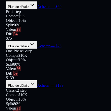
Acheter
— $
69
Plus de détails
Pro
2-step
Compte
$5K
Objectif
10%
Split
90
%
Valeur
28
Diff.
84
$
75
Acheter
— $
75
Plus de détails
One Phase
1-step
Compte
$10K
Objectif
10%
Split
80
%
Valeur
26
Diff.
69
$
139
Acheter
— $
139
Plus de détails
Classic
2-step
Compte
$10K
Objectif
10%
Split
80
%
Valeur
23