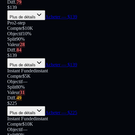
Diff.
79
$
139
Acheter
— $
139
Plus de détails
Pro
2-step
Compte
$10K
Objectif
10%
Split
90
%
Valeur
28
Diff.
84
$
139
Acheter
— $
139
Plus de détails
Instant Funded
instant
Compte
$5K
Objectif
—
Split
80
%
Valeur
31
Diff.
49
$
225
Acheter
— $
225
Plus de détails
Instant Funded
instant
Compte
$10K
Objectif
—
Split
80
%