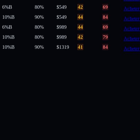
6%
B
80
%
$
549
42
69
Acheter
10%
B
90
%
$
549
44
84
Acheter
6%
B
80
%
$
989
44
69
Acheter
10%
B
80
%
$
989
42
79
Acheter
10%
B
90
%
$
1319
41
84
Acheter