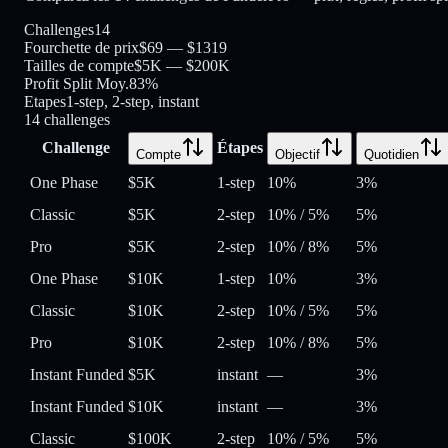
Challenges
14
Fourchette de prix
$69 — $1319
Tailles de compte
$5K — $200K
Profit Split Moy.
83%
Etapes
1-step, 2-step, instant
14
challenges
Challenge
Étapes
Compte
Objectif
Quotidien
One Phase
$5K
1-step
10%
3%
Classic
$5K
2-step
10%
/
5%
5%
Pro
$5K
2-step
10%
/
8%
5%
One Phase
$10K
1-step
10%
3%
Classic
$10K
2-step
10%
/
5%
5%
Pro
$10K
2-step
10%
/
8%
5%
Instant Funded
$5K
instant
—
3%
Instant Funded
$10K
instant
—
3%
Classic
$100K
2-step
10%
/
5%
5%