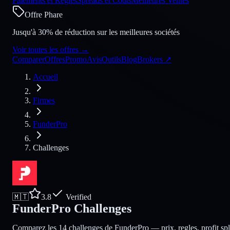
Paiements et Règles
Spreads et Coûts
Meilleures Ventes
Offre Phare
Jusqu'à 30% de réduction sur les meilleures sociétés
Voir toutes les offres
→
Comparer
Offres
Promo
Avis
Outils
Blog
Brokers
↗
Accueil
Firmes
FunderPro
Challenges
🇲🇹
3.8
Verified
FunderPro Challenges
Comparez les 14 challenges de FunderPro — prix, regles, profit spli