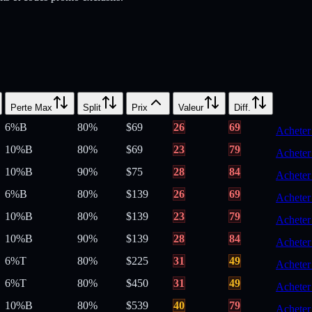
Perte Max
Split
Prix
Valeur
Diff.
6%
B
80
%
$
69
26
69
Acheter
10%
B
80
%
$
69
23
79
Acheter
10%
B
90
%
$
75
28
84
Acheter
6%
B
80
%
$
139
26
69
Acheter
10%
B
80
%
$
139
23
79
Acheter
10%
B
90
%
$
139
28
84
Acheter
6%
T
80
%
$
225
31
49
Acheter
6%
T
80
%
$
450
31
49
Acheter
10%
B
80
%
$
539
40
79
Acheter