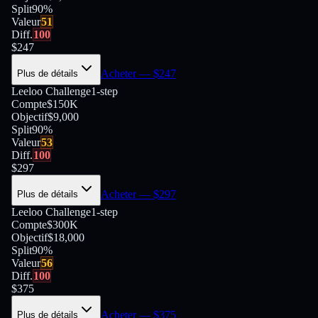
Split
90
%
Valeur
51
Diff.
100
$
247
Acheter
— $
247
Plus de détails
Leeloo Challenge
1-step
Compte
$150K
Objectif
$9,000
Split
90
%
Valeur
53
Diff.
100
$
297
Acheter
— $
297
Plus de détails
Leeloo Challenge
1-step
Compte
$300K
Objectif
$18,000
Split
90
%
Valeur
56
Diff.
100
$
375
Acheter
— $
375
Plus de détails