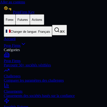
Aller au contenu
PropFirm Key
Forex
Futures
Actions
Changer de langue
:
Français
⌘K
Accueil
Prop Firms
Catégories
Prop Firms
Parcourir 50+ sociétés vérifiées
Challenges
Comparer les paramètres des challenges
Classements
Classements des sociétés basés sur la confiance
Sociétés Futures