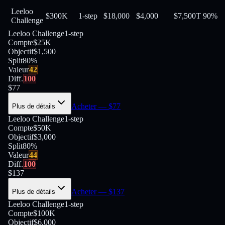
Leeloo
$300K
1-step
$18,000
$4,000
$7,500
T
90
%
Challenge
Leeloo Challenge
1-step
Compte
$25K
Objectif
$1,500
Split
80
%
Valeur
42
Diff.
100
$
77
Acheter
— $
77
Plus de détails
Leeloo Challenge
1-step
Compte
$50K
Objectif
$3,000
Split
80
%
Valeur
44
Diff.
100
$
137
Acheter
— $
137
Plus de détails
Leeloo Challenge
1-step
Compte
$100K
Objectif
$6,000