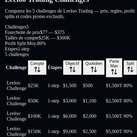
Comparez les 5 challenges de Leeloo Trading — prix, regles, profit
splits et codes promo exclusifs.
Challenges
5
Fourchette de prix
$77 — $375
Tailles de compte
$25K — $300K
Profit Split Moy.
86%
Etapes
1-step
5
challenges
Perte
Compte
Objectif
Quotidien
Split
Max
Challenge
Étapes
Leeloo
$25K
1-step
$1,500
$500
$1,500
T
80
%
Challenge
Leeloo
$50K
1-step
$3,000
$1,100
$2,500
T
80
%
Challenge
Leeloo
$100K
1-step
$6,000
$2,000
$3,500
T
90
%
Challenge
Leeloo
$150K
1-step
$9,000
$2,500
$5,000
T
90
%
Challenge