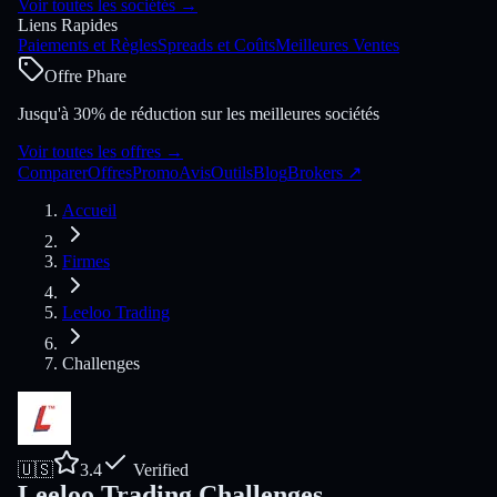
Voir toutes les sociétés
→
Liens Rapides
Paiements et Règles
Spreads et Coûts
Meilleures Ventes
Offre Phare
Jusqu'à 30% de réduction sur les meilleures sociétés
Voir toutes les offres
→
Comparer
Offres
Promo
Avis
Outils
Blog
Brokers
↗
Accueil
Firmes
Leeloo Trading
Challenges
🇺🇸
3.4
Verified
Leeloo Trading Challenges