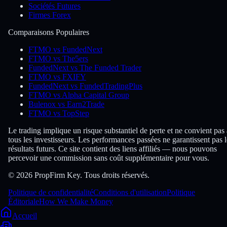
Sociétés Futures
Firmes Forex
Comparaisons Populaires
FTMO vs FundedNext
FTMO vs The5ers
FundedNext vs The Funded Trader
FTMO vs FXIFY
FundedNext vs FundedTradingPlus
FTMO vs Alpha Capital Group
Bulenox vs Earn2Trade
FTMO vs TopStep
Le trading implique un risque substantiel de perte et ne convient pas 
tous les investisseurs. Les performances passées ne garantissent pas l
résultats futurs. Ce site contient des liens affiliés — nous pouvons
percevoir une commission sans coût supplémentaire pour vous.
© 2026 PropFirm Key. Tous droits réservés.
Politique de confidentialité
Conditions d'utilisation
Politique
Éditoriale
How We Make Money
Accueil