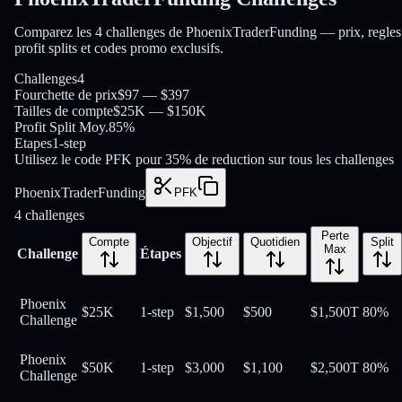
Comparez les 4 challenges de PhoenixTraderFunding — prix, regles
profit splits et codes promo exclusifs.
Challenges
4
Fourchette de prix
$97 — $397
Tailles de compte
$25K — $150K
Profit Split Moy.
85%
Etapes
1-step
Utilisez le code PFK pour 35% de reduction sur tous les challenges
PhoenixTraderFunding
PFK
4
challenges
Perte
Compte
Objectif
Quotidien
Split
Max
Challenge
Étapes
Phoenix
$25K
1-step
$1,500
$500
$1,500
T
80
%
Challenge
Phoenix
$50K
1-step
$3,000
$1,100
$2,500
T
80
%
Challenge