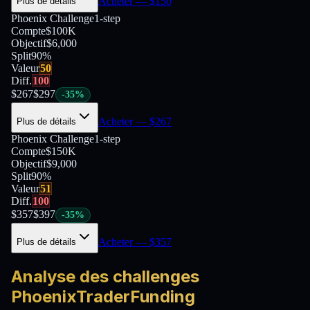
Acheter
— $
150
Plus de détails
Phoenix Challenge
1-step
Compte
$100K
Objectif
$6,000
Split
90
%
Valeur
50
Diff.
100
$
267
$
297
-
35
%
Acheter
— $
267
Plus de détails
Phoenix Challenge
1-step
Compte
$150K
Objectif
$9,000
Split
90
%
Valeur
51
Diff.
100
$
357
$
397
-
35
%
Acheter
— $
357
Plus de détails
Analyse des challenges
PhoenixTraderFunding