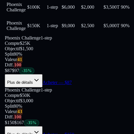
Phoenix
$100K
1-step
$6,000
$2,000
$3,500
T
90
%
Challenge
Phoenix
$150K
1-step
$9,000
$2,500
$5,000
T
90
%
Challenge
Phoenix Challenge
1-step
Compte
$25K
Objectif
$1,500
Split
80
%
Valeur
41
Diff.
100
$
87
$
97
-
35
%
Acheter
— $
87
Plus de détails
Phoenix Challenge
1-step
Compte
$50K
Objectif
$3,000
Split
80
%
Valeur
43
Diff.
100
$
150
$
167
-
35
%