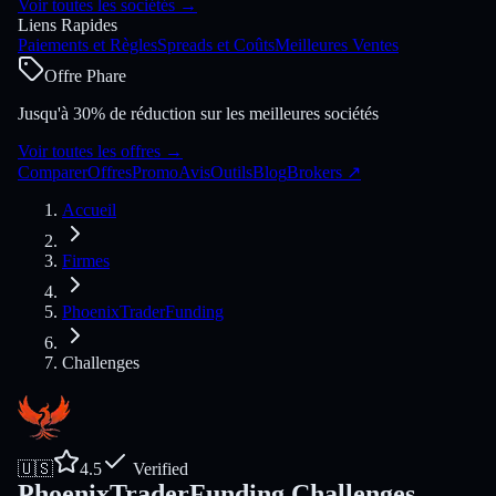
Voir toutes les sociétés
→
Liens Rapides
Paiements et Règles
Spreads et Coûts
Meilleures Ventes
Offre Phare
Jusqu'à 30% de réduction sur les meilleures sociétés
Voir toutes les offres
→
Comparer
Offres
Promo
Avis
Outils
Blog
Brokers
↗
Accueil
Firmes
PhoenixTraderFunding
Challenges
🇺🇸
4.5
Verified
PhoenixTraderFunding Challenges