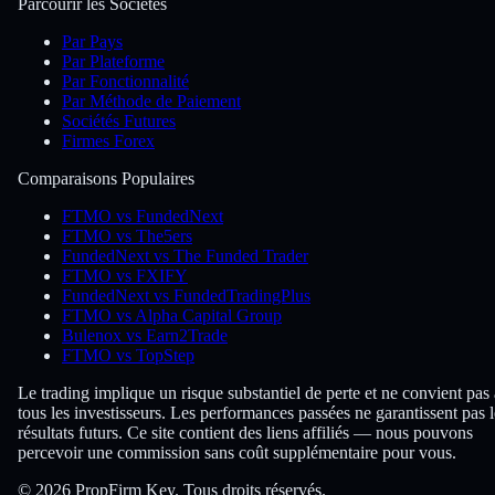
Parcourir les Sociétés
Par Pays
Par Plateforme
Par Fonctionnalité
Par Méthode de Paiement
Sociétés Futures
Firmes Forex
Comparaisons Populaires
FTMO vs FundedNext
FTMO vs The5ers
FundedNext vs The Funded Trader
FTMO vs FXIFY
FundedNext vs FundedTradingPlus
FTMO vs Alpha Capital Group
Bulenox vs Earn2Trade
FTMO vs TopStep
Le trading implique un risque substantiel de perte et ne convient pas 
tous les investisseurs. Les performances passées ne garantissent pas l
résultats futurs. Ce site contient des liens affiliés — nous pouvons
percevoir une commission sans coût supplémentaire pour vous.
© 2026 PropFirm Key. Tous droits réservés.