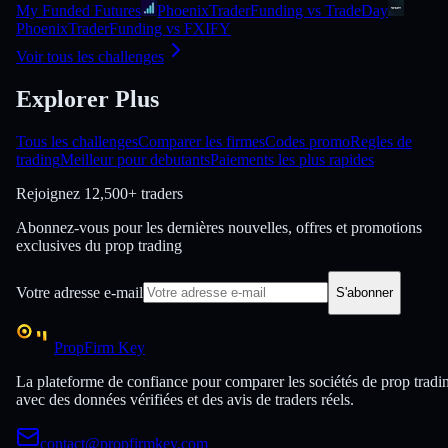
My Funded Futures
PhoenixTraderFunding vs TradeDay
PhoenixTraderFunding vs FXIFY
Voir tous les challenges
Explorer Plus
Tous les challenges
Comparer les firmes
Codes promo
Regles de
trading
Meilleur pour debutants
Paiements les plus rapides
Rejoignez
12,500+ traders
Abonnez-vous pour les dernières nouvelles, offres et promotions
exclusives du prop trading
Votre adresse e-mail
S'abonner
PropFirm Key
La plateforme de confiance pour comparer les sociétés de prop tradi
avec des données vérifiées et des avis de traders réels.
contact@propfirmkey.com