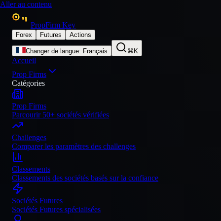
Aller au contenu
PropFirm Key
Forex
Futures
Actions
Changer de langue
:
Français
⌘K
Accueil
Prop Firms
Catégories
Prop Firms
Parcourir 50+ sociétés vérifiées
Challenges
Comparer les paramètres des challenges
Classements
Classements des sociétés basés sur la confiance
Sociétés Futures
Sociétés Futures spécialisées