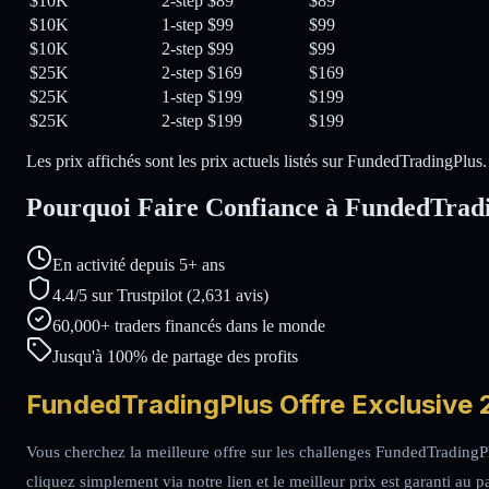
$10K
2-step
$89
$89
$10K
1-step
$99
$99
$10K
2-step
$99
$99
$25K
2-step
$169
$169
$25K
1-step
$199
$199
$25K
2-step
$199
$199
Les prix affichés sont les prix actuels listés sur FundedTradingPlus.
Pourquoi Faire Confiance à FundedTrad
En activité depuis 5+ ans
4.4/5 sur Trustpilot (2,631 avis)
60,000+ traders financés dans le monde
Jusqu'à 100% de partage des profits
FundedTradingPlus Offre Exclusive 2
Vous cherchez la meilleure offre sur les challenges FundedTradingP
cliquez simplement via notre lien et le meilleur prix est garanti au 