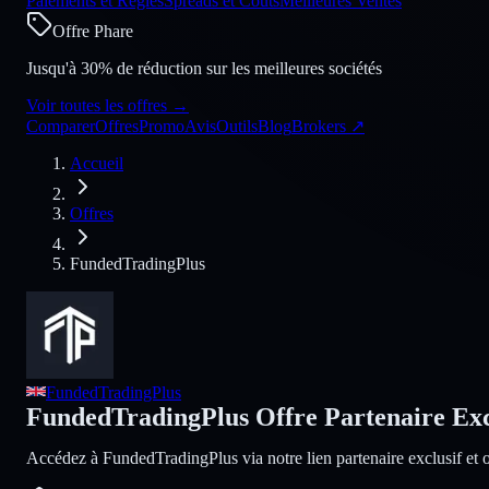
Paiements et Règles
Spreads et Coûts
Meilleures Ventes
Offre Phare
Jusqu'à 30% de réduction sur les meilleures sociétés
Voir toutes les offres
→
Comparer
Offres
Promo
Avis
Outils
Blog
Brokers
↗
Accueil
Offres
FundedTradingPlus
FundedTradingPlus
FundedTradingPlus Offre Partenaire Exc
Accédez à FundedTradingPlus via notre lien partenaire exclusif et 