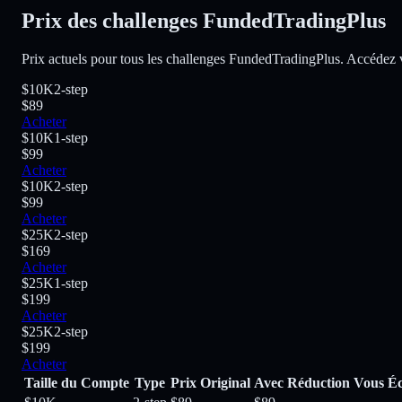
Prix des challenges FundedTradingPlus
Prix actuels pour tous les challenges FundedTradingPlus. Accédez via
$10K
2-step
$89
Acheter
$10K
1-step
$99
Acheter
$10K
2-step
$99
Acheter
$25K
2-step
$169
Acheter
$25K
1-step
$199
Acheter
$25K
2-step
$199
Acheter
Taille du Compte
Type
Prix Original
Avec Réduction
Vous É