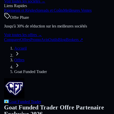
Voir toutes les sociétés
→
Liens Rapides
Paiements et Règles
Spreads et Coûts
Meilleures Ventes
Offre Phare
Jusqu'à 30% de réduction sur les meilleures sociétés
Voir toutes les offres
→
Comparer
Offres
Promo
Avis
Outils
Blog
Brokers
↗
Accueil
Offres
Goat Funded Trader
Goat Funded Trader
Goat Funded Trader Offre Partenaire
Exclusive 2026