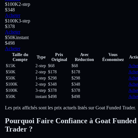
$100K
2-step
$348
Acheter
$100K
3-step
$378
Acheter
$50K
instant
$498
Acheter
Taille du
Prix
Avec
Vous
Type
Acti
Compte
Original
Réduction
Économisez
$15K
2-step
$68
$68
Ache
$50K
2-step
$178
$178
Ache
$50K
1-step
$298
$298
Ache
$100K
2-step
$348
$348
Ache
$100K
3-step
$378
$378
Ache
$50K
instant
$498
$498
Ache
Les prix affichés sont les prix actuels listés sur Goat Funded Trader.
Pourquoi Faire Confiance à Goat Funded
Trader ?