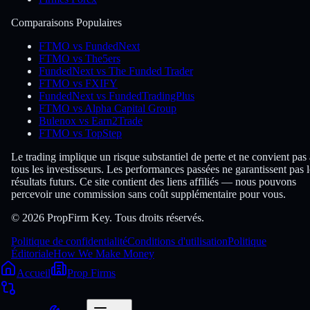
Comparaisons Populaires
FTMO vs FundedNext
FTMO vs The5ers
FundedNext vs The Funded Trader
FTMO vs FXIFY
FundedNext vs FundedTradingPlus
FTMO vs Alpha Capital Group
Bulenox vs Earn2Trade
FTMO vs TopStep
Le trading implique un risque substantiel de perte et ne convient pas 
tous les investisseurs. Les performances passées ne garantissent pas l
résultats futurs. Ce site contient des liens affiliés — nous pouvons
percevoir une commission sans coût supplémentaire pour vous.
© 2026 PropFirm Key. Tous droits réservés.
Politique de confidentialité
Conditions d'utilisation
Politique
Éditoriale
How We Make Money
Accueil
Prop Firms