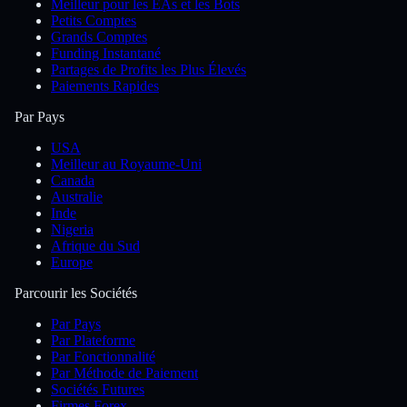
Meilleur pour les EAs et les Bots
Petits Comptes
Grands Comptes
Funding Instantané
Partages de Profits les Plus Élevés
Paiements Rapides
Par Pays
USA
Meilleur au Royaume-Uni
Canada
Australie
Inde
Nigeria
Afrique du Sud
Europe
Parcourir les Sociétés
Par Pays
Par Plateforme
Par Fonctionnalité
Par Méthode de Paiement
Sociétés Futures
Firmes Forex