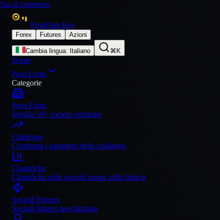
Vai al contenuto
PropFirm Key
Forex
Futures
Azioni
Cambia lingua
:
Italiano
⌘K
Home
Prop Firms
Categorie
Prop Firms
Sfoglia 50+ società verificate
Challenge
Confronta i parametri delle challenge
Classifiche
Classifiche delle società basate sulla fiducia
Società Futures
Società futures specializzate