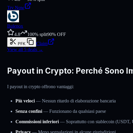
Try Now
Bulenox
4.8
100
% split
90
% OFF
Claim
PFK
View all
5
deals →
Payout in Crypto: Perché Sono I
I payout in crypto offrono vantaggi:
Più veloci
— Nessun ritardo di elaborazione bancaria
Senza confini
— Funzionano da qualsiasi paese
Commissioni inferiori
— Soprattutto con stablecoin (USDT
Privacy
— Meno segnalazioni in alcune giurisdizioni