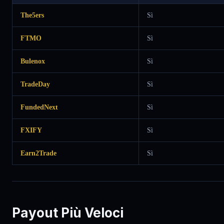
The5ers
Sì
FTMO
Sì
Bulenox
Sì
TradeDay
Sì
FundedNext
Sì
FXIFY
Sì
Earn2Trade
Sì
Payout Più Veloci