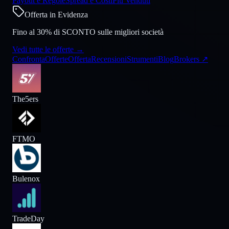
Payout e Regole
Spread e Costi
Più Venduti
Offerta in Evidenza
Fino al 30% di SCONTO sulle migliori società
Vedi tutte le offerte
→
Confronta
Offerte
Offerta
Recensioni
Strumenti
Blog
Brokers
↗
The5ers
FTMO
Bulenox
TradeDay