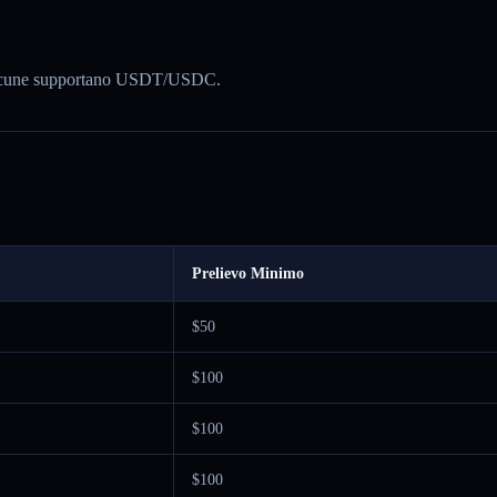
. Alcune supportano USDT/USDC.
Prelievo Minimo
$50
$100
$100
$100