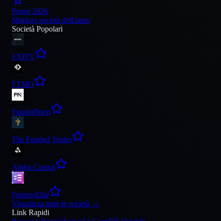
Premi 2026
Migliori società dell'anno
Società Popolari
FXIFY
FTMO
FundedNext
The Funded Trader
Alpha Capital
FuturesElite
Visualizza tutte le società
→
Link Rapidi