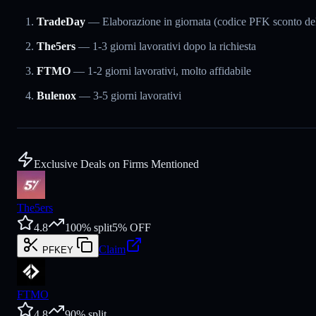
TradeDay
— Elaborazione in giornata (codice PFK sconto d
The5ers
— 1-3 giorni lavorativi dopo la richiesta
FTMO
— 1-2 giorni lavorativi, molto affidabile
Bulenox
— 3-5 giorni lavorativi
Exclusive Deals on Firms Mentioned
The5ers
4.8
100
% split
5
% OFF
Claim
PFKEY
FTMO
4.8
90
% split