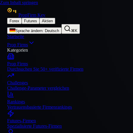
Zum Inhalt springen
PropFirm Key
Forex
Futures
Aktien
Sprache ändern
:
Deutsch
⌘K
Startseite
Prop Firms
Kategorien
Prop Firms
Durchsuchen Sie 50+ verifizierte Firmen
Challenges
Challenge-Parameter vergleichen
Rankings
Vertrauensbasierte Firmenrankings
Futures-Firmen
Spezialisierte Futures-Firmen