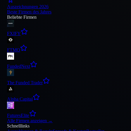
Auszeichnungen 2026
Beste Firmen des Jahres
Beliebte Firmen
FXIFY
FTMO
FundedNext
The Funded Trader
Alpha Capital
FuturesElite
Alle Firmen anzeigen
→
Schnelllinks