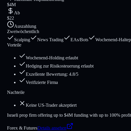
$4M
Ab
$22
Auszahlung
Zweiwöchentlich
Scalping
News Trading
EAs/Bots
Wochenend-Haltepo
Vorteile
Wochenend-Holding erlaubt
Hedging zur Risikosteuerung erlaubt
Exzellente Bewertung: 4.8/5
Verifizierte Firma
Nachteile
Keine US-Trader akzeptiert
Israeli prop firm offering up to $4M funding with up to 100% profit
Forex & Futures
Details ansehen