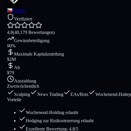
FTMO
Verifiziert
4.8
(40,179 Bewertungen)
Gewinnbeteiligung
90%
Maximale Kapitalzuteilung
$2M
Ab
$79
Auszahlung
Zweiwöchentlich
Scalping
News Trading
EAs/Bots
Wochenend-Haltepo
Vorteile
Wochenend-Holding erlaubt
Hedging zur Risikosteuerung erlaubt
Exzellente Bewertung: 4.8/5