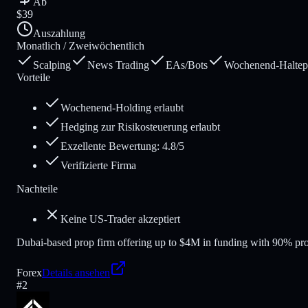
Ab
$39
Auszahlung
Monatlich / Zweiwöchentlich
Scalping
News Trading
EAs/Bots
Wochenend-Haltepo
Vorteile
Wochenend-Holding erlaubt
Hedging zur Risikosteuerung erlaubt
Exzellente Bewertung: 4.8/5
Verifizierte Firma
Nachteile
Keine US-Trader akzeptiert
Dubai-based prop firm offering up to $4M in funding with 90% pro
Forex
Details ansehen
#
2