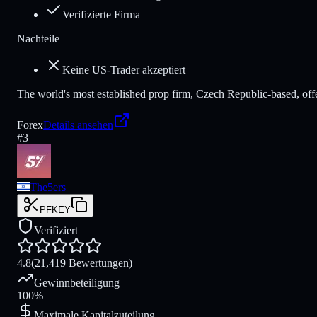
Verifizierte Firma
Nachteile
Keine US-Trader akzeptiert
The world's most established prop firm, Czech Republic-based, offe
Forex
Details ansehen
#
3
The5ers
PFKEY
Verifiziert
4.8
(21,419 Bewertungen)
Gewinnbeteiligung
100%
Maximale Kapitalzuteilung