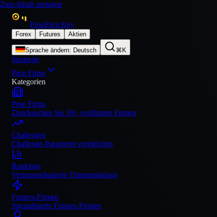
Zum Inhalt springen
PropFirm Key
Forex
Futures
Aktien
Sprache ändern
:
Deutsch
⌘K
Startseite
Prop Firms
Kategorien
Prop Firms
Durchsuchen Sie 50+ verifizierte Firmen
Challenges
Challenge-Parameter vergleichen
Rankings
Vertrauensbasierte Firmenrankings
Futures-Firmen
Spezialisierte Futures-Firmen