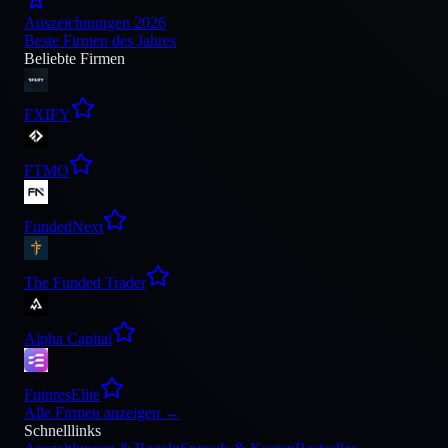
Auszeichnungen 2026
Beste Firmen des Jahres
Beliebte Firmen
FXIFY
FTMO
FundedNext
The Funded Trader
Alpha Capital
FuturesElite
Alle Firmen anzeigen
→
Schnelllinks