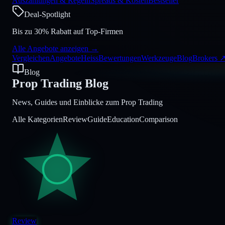
Auszahlungen & Regeln
Spreads & Kosten
Bestseller
Deal-Spotlight
Bis zu 30% Rabatt auf Top-Firmen
Alle Angebote anzeigen
→
Vergleichen
Angebote
Heiss
Bewertungen
Werkzeuge
Blog
Brokers
Blog
Prop Trading Blog
News, Guides und Einblicke zum Prop Trading
Alle Kategorien
Review
Guide
Education
Comparison
Review