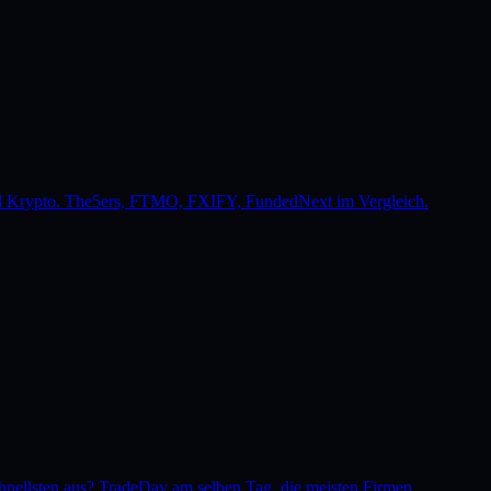
 und Krypto. The5ers, FTMO, FXIFY, FundedNext im Vergleich.
nellsten aus? TradeDay am selben Tag, die meisten Firmen