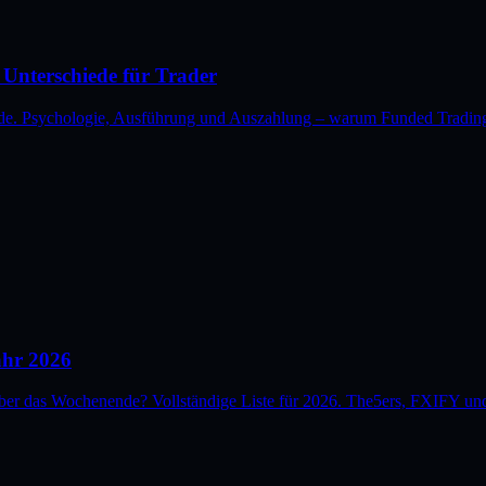
 Unterschiede für Trader
e. Psychologie, Ausführung und Auszahlung – warum Funded Trading 
ahr 2026
ber das Wochenende? Vollständige Liste für 2026. The5ers, FXIFY und