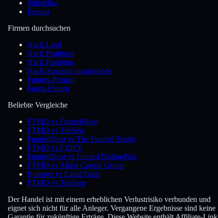
Südafrika
Europa
Firmen durchsuchen
Nach Land
Nach Plattform
Nach Funktion
Nach Auszahlungsmethode
Futures-Firmen
Forex-Firmen
Beliebte Vergleiche
FTMO vs FundedNext
FTMO vs The5ers
FundedNext vs The Funded Trader
FTMO vs FXIFY
FundedNext vs FundedTradingPlus
FTMO vs Alpha Capital Group
Bulenox vs Earn2Trade
FTMO vs TopStep
Der Handel ist mit einem erheblichen Verlustrisiko verbunden und
eignet sich nicht für alle Anleger. Vergangene Ergebnisse sind keine
Garantie für zukünftige Erträge. Diese Website enthält Affiliate-Link