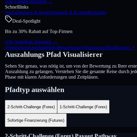
Alle Firmen anzeigen
→
Schnelllinks
Auszahlungen & Regeln
Spreads & Kosten
Bestseller
Deal-Spotlight
Bis zu 30% Rabatt auf Top-Firmen
Alle Angebote anzeigen
→
Vergleichen
Angebote
Heiss
Bewertungen
Werkzeuge
Blog
Brokers
↗
Auszahlungs
Pfad
Visualisierer
Sehen Sie genau, was nötig ist, um von der Bewertung zu Ihrer erst
Auszahlung zu gelangen. Verstehen Sie die gesamte Reise durch jed
Phase mit klaren Anforderungen und Zeitplänen.
Pfadtyp auswählen
2-Schritt-Challenge (Forex)
1-Schritt-Challenge (Forex)
Sofortige Finanzierung (Futures)
2-Schritt-Challenge (Forex)
Payout Pathway