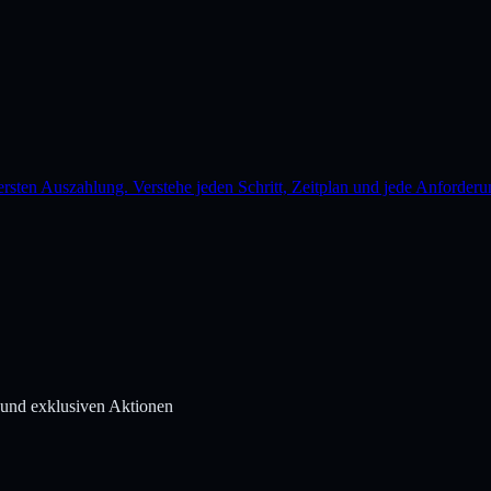
ersten Auszahlung. Verstehe jeden Schritt, Zeitplan und jede Anforde
 und exklusiven Aktionen