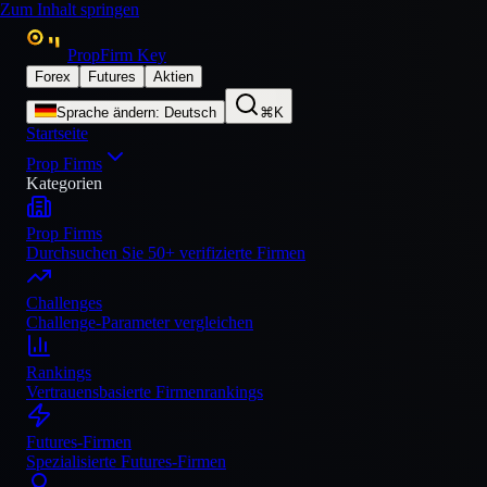
Zum Inhalt springen
PropFirm Key
Forex
Futures
Aktien
Sprache ändern
:
Deutsch
⌘K
Startseite
Prop Firms
Kategorien
Prop Firms
Durchsuchen Sie 50+ verifizierte Firmen
Challenges
Challenge-Parameter vergleichen
Rankings
Vertrauensbasierte Firmenrankings
Futures-Firmen
Spezialisierte Futures-Firmen