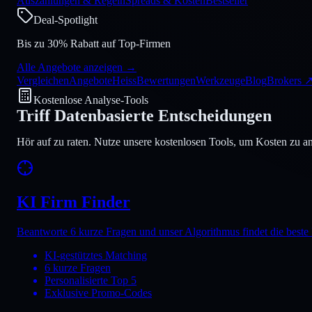
Auszahlungen & Regeln
Spreads & Kosten
Bestseller
Deal-Spotlight
Bis zu 30% Rabatt auf Top-Firmen
Alle Angebote anzeigen
→
Vergleichen
Angebote
Heiss
Bewertungen
Werkzeuge
Blog
Brokers
Kostenlose Analyse-Tools
Triff
Datenbasierte
Entscheidungen
Hör auf zu raten. Nutze unsere kostenlosen Tools, um Kosten zu a
KI Firm Finder
Beantworte 6 kurze Fragen und unser Algorithmus findet die beste 
KI-gestütztes Matching
6 kurze Fragen
Personalisierte Top 5
Exklusive Promo-Codes