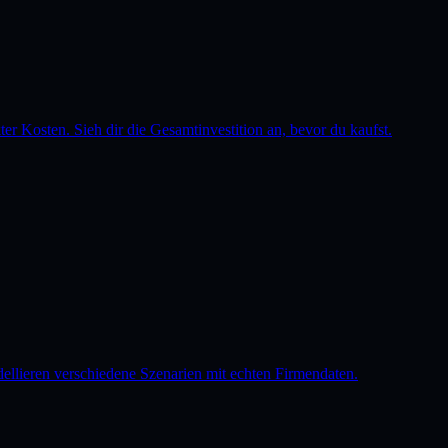
r Kosten. Sieh dir die Gesamtinvestition an, bevor du kaufst.
ellieren verschiedene Szenarien mit echten Firmendaten.