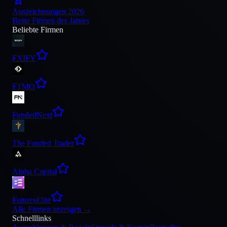
Auszeichnungen 2026
Beste Firmen des Jahres
Beliebte Firmen
FXIFY
FTMO
FundedNext
The Funded Trader
Alpha Capital
FuturesElite
Alle Firmen anzeigen
→
Schnelllinks