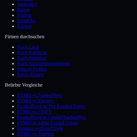
Australien
Indien
Nigeria
Südafrika
Europa
Firmen durchsuchen
Nach Land
Nach Plattform
Nach Funktion
Nach Auszahlungsmethode
Futures-Firmen
Forex-Firmen
Beliebte Vergleiche
FTMO vs FundedNext
FTMO vs The5ers
FundedNext vs The Funded Trader
FTMO vs FXIFY
FundedNext vs FundedTradingPlus
FTMO vs Alpha Capital Group
Bulenox vs Earn2Trade
FTMO vs TopStep