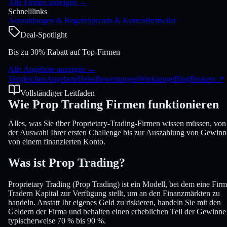
Alle Firmen anzeigen
→
Schnelllinks
Auszahlungen & Regeln
Spreads & Kosten
Bestseller
Deal-Spotlight
Bis zu 30% Rabatt auf Top-Firmen
Alle Angebote anzeigen
→
Vergleichen
Angebote
Heiss
Bewertungen
Werkzeuge
Blog
Brokers
↗
Vollständiger Leitfaden
Wie Prop Trading Firmen
funktionieren
Alles, was Sie über Proprietary-Trading-Firmen wissen müssen, von
der Auswahl Ihrer ersten Challenge bis zur Auszahlung von Gewin
von einem finanzierten Konto.
Was ist
Prop Trading
?
Proprietary Trading (Prop Trading) ist ein Modell, bei dem eine Fir
Tradern Kapital zur Verfügung stellt, um an den Finanzmärkten zu
handeln. Anstatt Ihr eigenes Geld zu riskieren, handeln Sie mit den
Geldern der Firma und behalten einen erheblichen Teil der Gewinne
typischerweise 70 % bis 90 %.