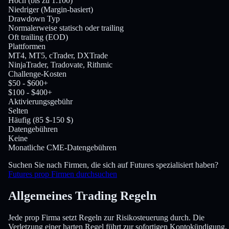
Hoch (bis zu 1:100)
Niedriger (Margin-basiert)
Drawdown Typ
Normalerweise statisch oder trailing
Oft trailing (EOD)
Plattformen
MT4, MT5, cTrader, DXTrade
NinjaTrader, Tradovate, Rithmic
Challenge-Kosten
$50 - $600+
$100 - $400+
Aktivierungsgebühr
Selten
Häufig (85 $-150 $)
Datengebühren
Keine
Monatliche CME-Datengebühren
Suchen Sie nach Firmen, die sich auf Futures spezialisiert haben?
Futures prop Firmen durchsuchen
Allgemeines Trading
Regeln
Jede prop Firma setzt Regeln zur Risikosteuerung durch. Die
Verletzung einer harten Regel führt zur sofortigen Kontokündigung.