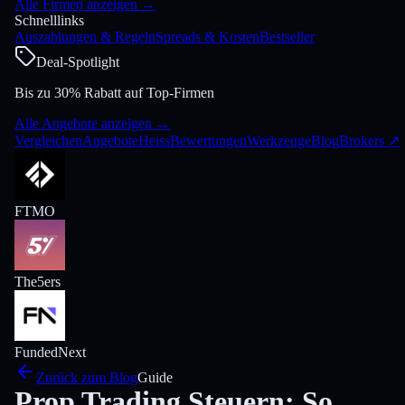
Alle Firmen anzeigen
→
Schnelllinks
Auszahlungen & Regeln
Spreads & Kosten
Bestseller
Deal-Spotlight
Bis zu 30% Rabatt auf Top-Firmen
Alle Angebote anzeigen
→
Vergleichen
Angebote
Heiss
Bewertungen
Werkzeuge
Blog
Brokers
↗
FTMO
The5ers
FundedNext
Zurück zum Blog
Guide
Prop Trading Steuern: So