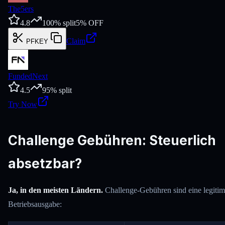
The5ers
4.8
100
% split
5
% OFF
Claim
PFKEY
FundedNext
4.5
95
% split
Try Now
Challenge Gebühren: Steuerlich
absetzbar?
Ja, in den meisten Ländern.
Challenge-Gebühren sind eine legiti
Betriebsausgabe: